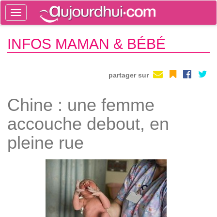
Toggle
navigation
Tog
INFOS MAMAN & BÉBÉ
sea
partager sur
Chine : une femme
accouche debout, en
pleine rue