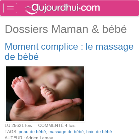
Toggle
navigation
Tog
Dossiers Maman & bébé
sea
Moment complice : le massage
de bébé
LU 25621 fois COMMENTÉ 4 fois
TAGS:
peau de bébé
,
massage de bébé
,
bain de bébé
AUTEUR : Adrien Lemay