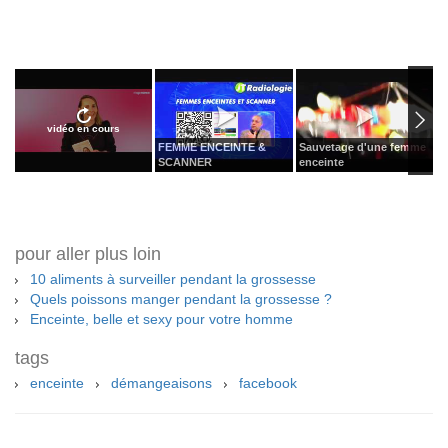
vidéo en cours
FEMME ENCEINTE &
Sauvetage d'une femme
N
SCANNER
enceinte
T
pour aller plus loin
10 aliments à surveiller pendant la grossesse
Quels poissons manger pendant la grossesse ?
Enceinte, belle et sexy pour votre homme
tags
enceinte
démangeaisons
facebook