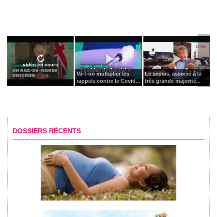
vidéo en cours
Va-t-on multiplier les
Le sepsis, associé à la
rappels contre le Covid...
très grande majorité...
DOSSIERS RÉCENTS