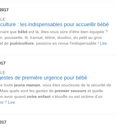
2017
CLE
culture : les indispensables pour accueillir bébé
enant que
bébé
est là, êtes-vous sûre d'être bien équipée ?
n, poussette, lit, transat, tétine, doudou, du petit au gros
el de
puériculture
, passons en revue l'indispensable !
Lire
017
CLE
gestes de première urgence pour bébé
 toute
jeune maman
, vous êtes soucieuse de la sécurité de
Mais quels sont les gestes de
premier secours
et quelle
on avoir quand
votre enfant
s’étouffe ou est victime d'un
ent ?
Lire
017