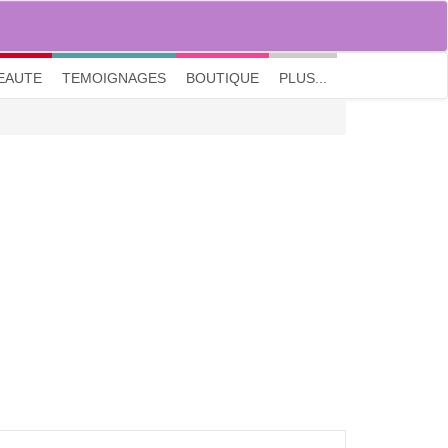
M'inscrire
|
Me connecter
|
? Visite guidée
EAUTE
TEMOIGNAGES
BOUTIQUE
PLUS...