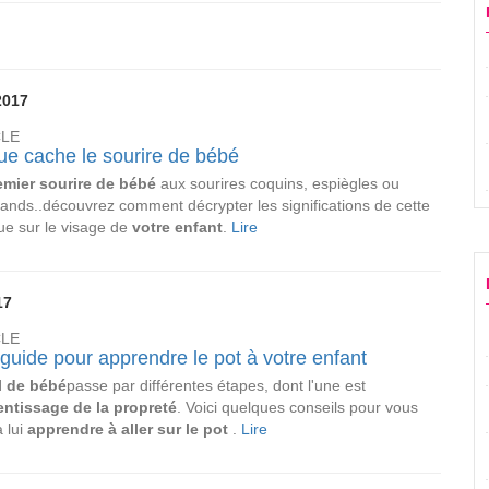
2017
CLE
ue cache le sourire de bébé
emier sourire de bébé
aux sourires coquins, espiègles ou
nds..découvrez comment décrypter les significations de cette
e sur le visage de
votre enfant
.
Lire
17
CLE
 guide pour apprendre le pot à votre enfant
l de bébé
passe par différentes étapes, dont l'une est
entissage de la propreté
. Voici quelques conseils pour vous
 lui
apprendre à aller sur le pot
.
Lire