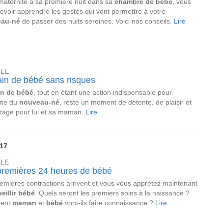
maternité à sa première nuit dans sa
chambre de bébé
, vous
devoir apprendre les gestes qui vont permettre à votre
au-né
de passer des nuits sereines. Voici nos conseils.
Lire
CLE
ain de bébé sans risques
in de bébé
, tout en étant une action indispensable pour
ène du
nouveau-né
, reste un moment de détente, de plaisir et
tage pour lui et sa maman.
Lire
017
CLE
premières 24 heures de bébé
emières contractions arrivent et vous vous apprétez maintenant
eillir bébé
. Quels seront les premiers soins à la naissance ?
ent
maman
et
bébé
vont-ils faire connaissance ?
Lire