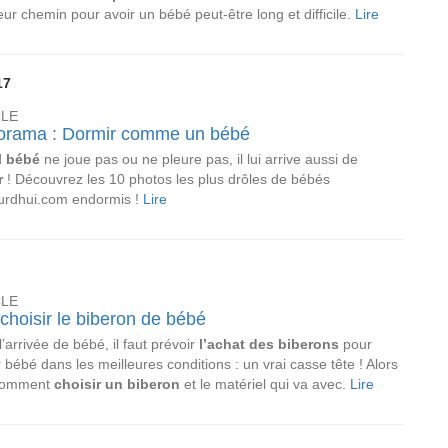
eur chemin pour avoir un bébé peut-être long et difficile.
Lire
17
CLE
orama : Dormir comme un bébé
d
bébé
ne joue pas ou ne pleure pas, il lui arrive aussi de
r
! Découvrez les 10 photos les plus drôles de bébés
urdhui.com endormis !
Lire
CLE
choisir le biberon de bébé
l’arrivée de bébé, il faut prévoir
l’achat des biberons
pour
r bébé dans les meilleures conditions : un vrai casse tête ! Alors
 comment
choisir un biberon
et le matériel qui va avec.
Lire