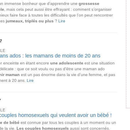
 un immense bonheur que d’apprendre une
grossesse
ple
, mais cela peut aussi être effrayant : comment s’organiser
ieux faire face à toutes les difficultés que l’on peut rencontrer
des
jumeaux, triplés ou plus
?
Lire
7
CLE
ns ados : les mamans de moins de 20 ans
 enceinte en étant encore
une adolescente
est une situation
 délicate : que ce soit voulu ou pas d'être une maman ado
nir maman
est un pas énorme dans la vie d’une femme, et pas
ment à 20 ans.
Lire
7
CLE
couples homosexuels qui veulent avoir un bébé !
ie de bébé
est connue par tous les couples à un moment ou un
de la vie.
Les couples homosexuels
aussi sont concernés.