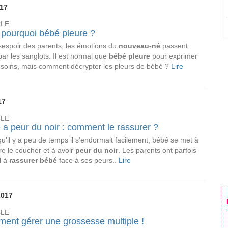
17
CLE
 pourquoi bébé pleure ?
espoir des parents, les émotions du
nouveau-né
passent
par les sanglots. Il est normal que
bébé pleure
pour exprimer
soins, mais comment décrypter les pleurs de bébé ?
Lire
17
CLE
a peur du noir : comment le rassurer ?
qu'il y a peu de temps il s'endormait facilement, bébé se met à
re le coucher et à avoir
peur du noir
. Les parents ont parfois
l à
rassurer bébé
face à ses peurs..
Lire
2017
CLE
ent gérer une grossesse multiple !