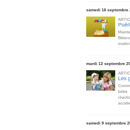
samedi 16 septembre 
ARTI
Puéri
Maint
Bibero
matéri
mardi 12 septembre 2
ARTI
Les 
Comme
bébé. 
réacti
accid
samedi 9 septembre 2