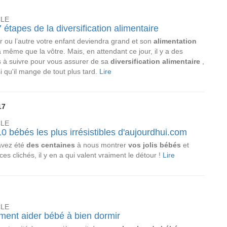
CLE
 étapes de la diversification alimentaire
r ou l’autre votre enfant deviendra grand et son
alimentation
a même que la vôtre. Mais, en attendant ce jour, il y a des
 à suivre pour vous assurer de sa
diversification alimentaire
,
si qu'il mange de tout plus tard.
Lire
17
CLE
0 bébés les plus irrésistibles d'aujourdhui.com
avez été
des centaines
à nous montrer
vos jolis bébés
et
ces clichés, il y en a qui valent vraiment le détour !
Lire
CLE
ent aider bébé à bien dormir