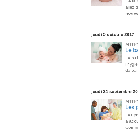
De la 
allez 
nouve
jeudi 5 octobre 2017
ARTI
Le b
Le
ba
l’hygi
de par
jeudi 21 septembre 2
ARTI
Les 
Les pr
à
accu
Comm