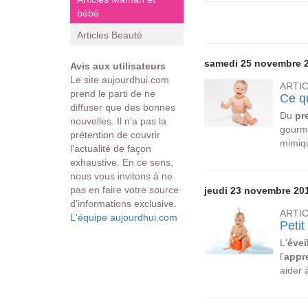
bébé
Articles Beauté
samedi 25 novembre 
Avis aux utilisateurs
Le site aujourdhui.com
ARTI
prend le parti de ne
Ce q
diffuser que des bonnes
Du
pr
nouvelles. Il n'a pas la
gourma
prétention de couvrir
mimiqu
l'actualité de façon
exhaustive. En ce sens,
nous vous invitons à ne
pas en faire votre source
jeudi 23 novembre 20
d'informations exclusive.
ARTI
L'équipe aujourdhui.com
Petit
L'
évei
l'
appr
aider à