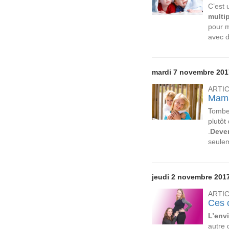
C’est
multi
pour m
avec 
mardi 7 novembre 201
ARTI
Mama
Tomber
plutôt
.
Deve
seule
jeudi 2 novembre 201
ARTI
Ces 
L’env
autre 