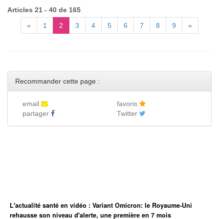
Articles 21 - 40 de 165
«
1
2
3
4
5
6
7
8
9
»
Recommander cette page :
email
favoris
partager
Twitter
L'actualité santé en vidéo : Variant Omicron: le Royaume-Uni
rehausse son niveau d'alerte, une première en 7 mois