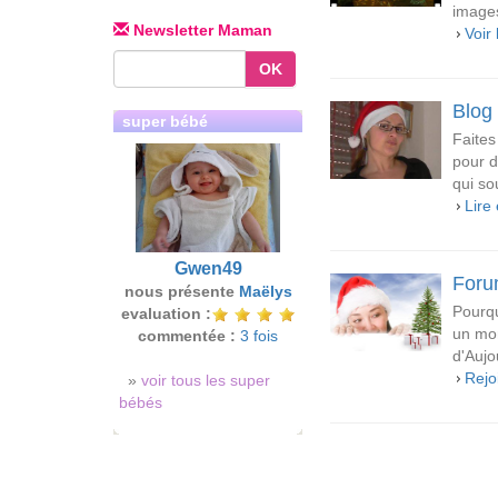
image
Newsletter Maman
Voir 
OK
Blog 
super bébé
Faites
pour d
qui so
Lire 
Gwen49
Foru
nous présente
Maëlys
Pourqu
evaluation :
un mo
commentée :
3 fois
d'Aujo
Rejo
»
voir tous les super
bébés