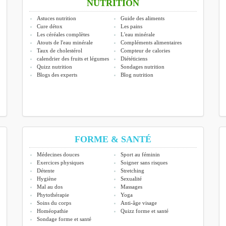
NUTRITION
Astuces nutrition
Guide des aliments
Cure détox
Les pains
Les céréales complètes
L'eau minérale
Atouts de l'eau minérale
Compléments alimentaires
Taux de cholestérol
Compteur de calories
calendrier des fruits et légumes
Diététiciens
Quizz nutrition
Sondages nutrition
Blogs des experts
Blog nutrition
FORME & SANTÉ
Médecines douces
Sport au féminin
Exercices physiques
Soigner sans risques
Détente
Stretching
Hygiène
Sexualité
Mal au dos
Massages
Phytothérapie
Yoga
Soins du corps
Anti-âge visage
Homéopathie
Quizz forme et santé
Sondage forme et santé