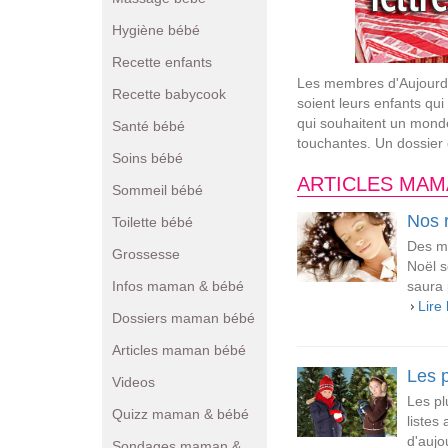
Hygiène bébé
Recette enfants
Les membres d'Aujourd'
Recette babycook
soient leurs enfants qu
qui souhaitent un monde
Santé bébé
touchantes. Un dossier e
Soins bébé
ARTICLES MAM
Sommeil bébé
Nos 
Toilette bébé
Des ma
Grossesse
Noël s
Infos maman & bébé
saura 
Lire 
Dossiers maman bébé
Articles maman bébé
Les p
Videos
Les pl
Quizz maman & bébé
listes
d'aujo
Sondages maman &