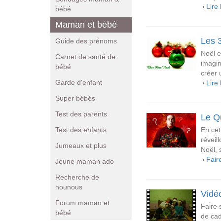
Lire 
bébé
Maman et bébé
Les 3
Guide des prénoms
Noël e
Carnet de santé de
imagin
bébé
créer 
Garde d'enfant
Lire 
Super bébés
Test des parents
Le Q
Test des enfants
En cet
réveil
Jumeaux et plus
Noël, 
Fair
Jeune maman ado
Recherche de
nounous
Vidéo
Forum maman et
Faire 
bébé
de cad