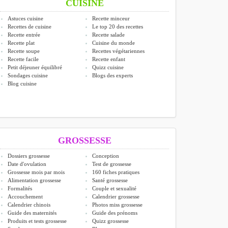
CUISINE
Astuces cuisine
Recette minceur
Recettes de cuisine
Le top 20 des recettes
Recette entrée
Recette salade
Recette plat
Cuisine du monde
Recette soupe
Recettes végétariennes
Recette facile
Recette enfant
Petit déjeuner équilibré
Quizz cuisine
Sondages cuisine
Blogs des experts
Blog cuisine
GROSSESSE
Dossiers grossesse
Conception
Date d'ovulation
Test de grossesse
Grossesse mois par mois
160 fiches pratiques
Alimentation grossesse
Santé grossesse
Formalités
Couple et sexualité
Accouchement
Calendrier grossesse
Calendrier chinois
Photos miss grossesse
Guide des maternités
Guide des prénoms
Produits et tests grossesse
Quizz grossesse