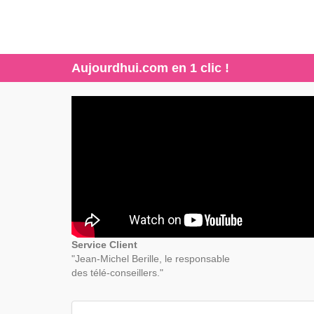
Aujourdhui.com en 1 clic !
Service Client
"Jean-Michel Berille, le responsable
des télé-conseillers."