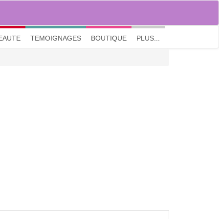
M'inscrire
|
Me connecter
|
? Visite guidée
EAUTE
TEMOIGNAGES
BOUTIQUE
PLUS...