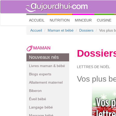
(current)
ACCUEIL
NUTRITION
MINCEUR
CUISINE
Accueil
Maman et bébé
Dossiers
Vos plus b
MAMAN
Dossier
Nouveaux nés
Livres maman & bébé
LETTRES DE NOËL
Blogs experts
Vos plus be
Allaitement maternel
Biberon
Éveil bébé
Langage bébé
Massage bébé