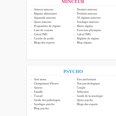
MINCEUR
Astuces minceur
Dossiers minceur
Régime alimentaire
Produits minceur
Appareils minceur
50 régimes minceur
Quizz minceur
Sondages minceur
Programme de régime
Menu régime
Liste de courses
Exercices physiques
Calcul IMC
Calcul IMG
Courbe de poids
Réglette de régime
Blogs des experts
Blog régime
PSYCHO
Anti stress
Etre performant
Changement d'heure
Test psychologique
Amour
Couple
Famille
Séduction
Travail
Guide de la sexologie
Guide des pathologies
Quizz psycho
Sondages psycho
Blogs des experts
Blog psycho