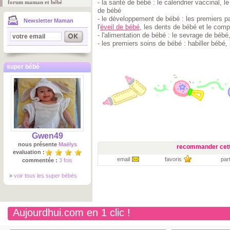
- la santé de bébé : le calendrier vaccinal, l
forum maman et bébé
de bébé
- le développement de bébé : les premiers p
Newsletter Maman
l'
éveil de bébé
, les dents de bébé et le comp
- l'alimentation de bébé : le sevrage de béb
- les premiers soins de bébé : habiller bébé,
super bébé
Gwen49
nous présente
Maëlys
recommander cett
evaluation :
email
favoris
par
commentée :
3 fois
»
voir tous les super bébés
Aujourdhui.com en 1 clic !