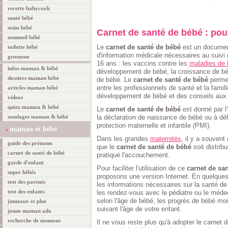
recette babycook
santé bébé
soins bébé
Carnet de santé de bébé : pou
sommeil bébé
Le
carnet de santé de bébé
est un document
toilette bébé
d'information médicale nécessaires au suivi 
grossesse
16 ans : les vaccins contre les
maladies de
infos maman & bébé
développement de bébé, la croissance de béb
dossiers maman bébé
de bébé. Le
carnet de santé de bébé
permet
entre les professionnels de santé et la famille
articles maman bébé
développement de bébé et des conseils aux 
videos
quizz maman & bébé
Le
carnet de santé de bébé
est donné par l'
sondages maman & bébé
la déclaration de naissance de bébé ou à déf
protection maternelle et infantile (PMI).
maman et bébé
Dans les grandes
maternités
, il y a souvent
guide des prénoms
que le
carnet de santé de bébé
soit distrib
carnet de santé de bébé
pratiqué l'accouchement.
garde d'enfant
Pour faciliter l'utilisation de ce
carnet de sa
super bébés
proposons une version Internet. En quelques
test des parents
les informations nécessaires sur la santé de
test des enfants
les rendez-vous avec le pédiatre ou le médeci
selon l'âge de bébé, les progrès de bébé mo
jumeaux et plus
suivant l'âge de votre enfant.
jeune maman ado
recherche de nounous
Il ne vous reste plus qu'à adopter le carnet 