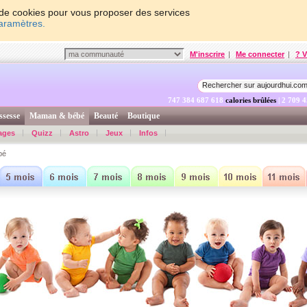
on de cookies pour vous proposer des services
paramètres.
M'inscrire
|
Me connecter
|
? V
747 384 688 267
calories brûlées
| 2 709 
ssesse
Maman & bébé
Beauté
Boutique
ages
Quizz
Astro
Jeux
Infos
bé