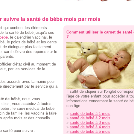
r suivre la santé de bébé mois par mois
 qui contient les éléments
Comment utiliser le carnet de santé
de la santé de bébé jusqu'à ses
?
 bébé
, le calendrier vaccinal, le
é, le poids de bébé et les dents
 de dialoguer plus facilement
, car il délivre des repères sur le
parents.
officier d'état civil au moment de
aut, par les services de la
 des accords avec la mairie pour
ué directement par le service qui a
Il suffit de cliquer sur l'onglet correspo
l'âge de votre enfant pour accéder à to
nté de bébé
, nous vous
informations concernant la santé de b
 clics, vous accédez à toutes
son âge.
 bébé : le suivi médical de bébé,
n de famille, les vaccins à faire
»
santé de bébé à 1 mois
is après mois et des conseils
»
santé de bébé à 2 mois
»
santé de bébé à 3 mois
»
santé de bébé à 4 mois
de santé pour suivre :
»
santé de bébé à 5 mois