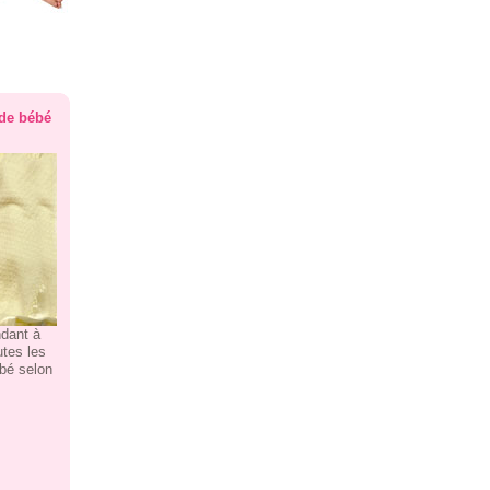
 de bébé
ndant à
utes les
ébé selon