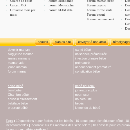
Courbe de poids
Forum Montignac
Forum maman bébé
Dos
Calcul IMG
Forum MentalSlim
Forum psycho
Dos
Grossesse mois par
Forum SLIM data
Forum forme santé
Dos
mois
Forum beauté
san
Forum communauté
Dos
Dos
Dos
accueil
plan du site
envoyer à une amie
témoignage
devenir maman
santé bébé
blog jeune maman
naissance prématurée
jeunes mamans
infection urinaire bébé
maman ado
prématuré
jeune maman
accouchement prématuré
forum maman
constipation bébé
soins bébé
bébé heureux
bain bébé
jumeaux et plus
Chambre bébé
nourrisson
coussin d'allaitement
nouveau né
babillage bébé
bébés
propreté bébé
le monde de bébé
Tags
:
10 questions super faciles sur les bébés
|
10 atouts pour bien éduquer bébé
|
10 
incontournables
|
Incollable sur les mamans des série-télé ?
|
10 conseils pour les prem
Le quizz des bébés célèbres
|