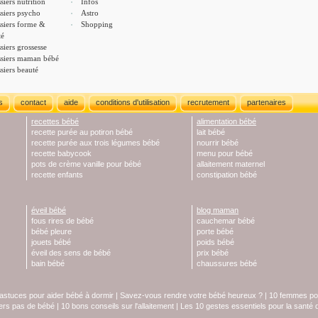
siers nutrition
Infos
siers psycho
Astro
siers forme &
Shopping
té
siers grossesse
siers maman bébé
siers beauté
s
contact
aide
conditions d'utilisation
recrutement
partenaires
recettes bébé
alimentation bébé
recette purée au potiron bébé
lait bébé
recette purée aux trois légumes bébé
nourrir bébé
recette babycook
menu pour bébé
pots de crème vanille pour bébé
allaitement maternel
recette enfants
constipation bébé
éveil bébé
blog maman
fous rires de bébé
cauchemar bébé
bébé pleure
porte bébé
jouets bébé
poids bébé
éveil des sens de bébé
prix bébé
bain bébé
chaussures bébé
astuces pour aider bébé à dormir
|
Savez-vous rendre votre bébé heureux ?
|
10 femmes pol
iers pas de bébé
|
10 bons conseils sur l'allaitement
|
Les 10 gestes essentiels pour la santé