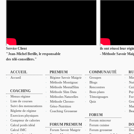
Service Client
ils ont réussi leur rég
"Jean-Michel Berille, le responsable
- Méthode Savoir Maig
des télé-conseillers."
ACCUEIL
PREMIUM
COMMUNAUTÉ
RU
Accueil
Régime Savoir Maigrir
Groupes
Min
Méthode Montignac
Blogs
Nut
Méthode MentalSlim
Rencontres
Cui
COACHING
Méthode Slim Data
Bons plans
Psy
Menus régime
Méthodes Naturelles
Témoignages
For
Liste de courses
Méthode Chrono-
Quiz
Gro
Suivi des mensurations
Géno-Nutrition
Ma
Réglette de régime
Coaching Grossesse
Bea
FORUM
Exercices physiques
Compteur de calories
Forum minceur
FORUM PREMIUM
DO
Calcul poids idéal
Forum cuisine
Calcul IMC
Forum Savoir Maigrir
Forum grossesse
Dos