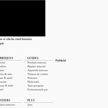
ime et cela les rend heureux
rir
BRIQUES
GUIDES
Publicité
ceur
Produits minceur
rition
Régime minceur
sine
Appareils minceur
cho & tests
Thèmes de cuisine
me & santé
Prénoms
ssesse
Maternités
man & bébé
Tests grossesse
uté
Professionnels psy
SSIERS
PLUS
siers minceur
Jeux