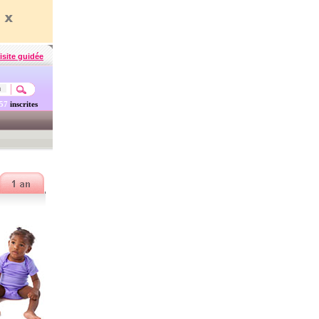
isite guidée
457
inscrites