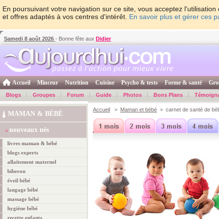
En poursuivant votre navigation sur ce site, vous acceptez l'utilisati
et offres adaptés à vos centres d'intérêt.
En savoir plus et gérer ces 
Samedi 8 août 2026
- Bonne fête aux
Didier
Accueil
Minceur
Nutrition
Cuisine
Psycho & tests
Forme & santé
Gro
Blogs
Groupes
Forum
Guide
Photos
Bons Plans
Témoign
Accueil
>
Maman et bébé
> carnet de santé de bé
MAMAN & BÉBÉ
6 mois
7 mois
8 mois
9 mois
10 mois
11 mois
12 mois
nouveaux nés
livres maman & bébé
blogs experts
allaitement maternel
biberon
éveil bébé
langage bébé
massage bébé
hygiène bébé
recette enfants