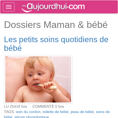
Toggle
navigation
Tog
Dossiers Maman & bébé
sea
Les petits soins quotidiens de
bébé
LU 25418 fois COMMENTÉ 0 fois
TAGS:
soin du cordon
,
toilette de bébé
,
peau de bébé
,
soins de
bébé
,
sérum physiologique