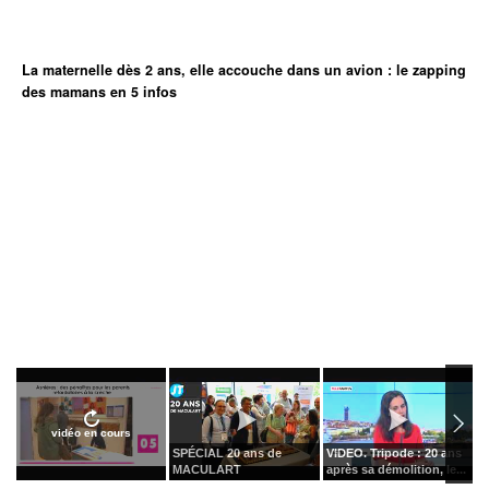
La maternelle dès 2 ans, elle accouche dans un avion : le zapping
des mamans en 5 infos
vidéo en cours
SPÉCIAL 20 ans de
VIDEO. Tripode : 20 ans
C
MACULART
après sa démolition, le...
l