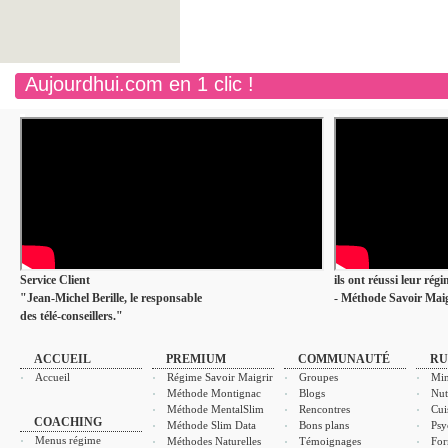
Aujourdhui.com en 1 clic !
Service Client
ils ont réussi leur rég
"Jean-Michel Berille, le responsable
- Méthode Savoir Maig
des télé-conseillers."
ACCUEIL
PREMIUM
COMMUNAUTÉ
RU
Accueil
Régime Savoir Maigrir
Groupes
Min
Méthode Montignac
Blogs
Nut
Méthode MentalSlim
Rencontres
Cui
COACHING
Méthode Slim Data
Bons plans
Psy
Menus régime
Méthodes Naturelles
Témoignages
For