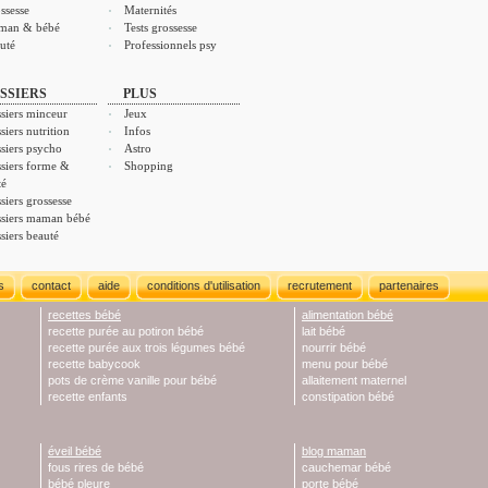
ssesse
Maternités
man & bébé
Tests grossesse
uté
Professionnels psy
SSIERS
PLUS
siers minceur
Jeux
siers nutrition
Infos
siers psycho
Astro
siers forme &
Shopping
té
siers grossesse
siers maman bébé
siers beauté
s
contact
aide
conditions d'utilisation
recrutement
partenaires
recettes bébé
alimentation bébé
recette purée au potiron bébé
lait bébé
recette purée aux trois légumes bébé
nourrir bébé
recette babycook
menu pour bébé
pots de crème vanille pour bébé
allaitement maternel
recette enfants
constipation bébé
éveil bébé
blog maman
fous rires de bébé
cauchemar bébé
bébé pleure
porte bébé