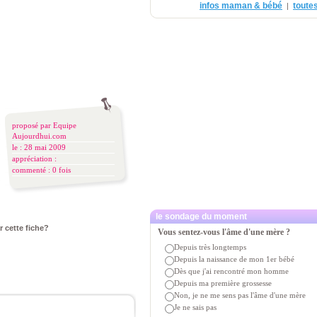
infos maman & bébé
toutes
|
proposé par
Equipe
Aujourdhui.com
le : 28 mai 2009
appréciation :
commenté :
0 fois
le sondage du moment
r cette fiche?
Vous sentez-vous l'âme d'une mère ?
Depuis très longtemps
Depuis la naissance de mon 1er bébé
Dès que j'ai rencontré mon homme
Depuis ma première grossesse
Non, je ne me sens pas l'âme d'une mère
Je ne sais pas