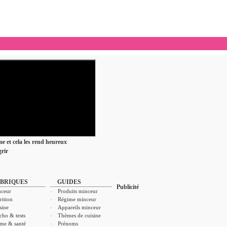
ime et cela les rend heureux
rir
BRIQUES
GUIDES
Publicité
ceur
Produits minceur
rition
Régime minceur
sine
Appareils minceur
cho & tests
Thèmes de cuisine
me & santé
Prénoms