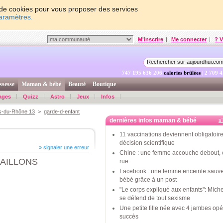
on de cookies pour vous proposer des services
paramètres.
M'inscrire
|
Me connecter
|
? V
747 195 636 856
calories brûlées
| 2 709 
ssesse
Maman & bébé
Beauté
Boutique
ages
Quizz
Astro
Jeux
Infos
s-du-Rhône 13
>
garde-d-enfant
dernières infos maman & bébé
s
11 vaccinations deviennent obligatoire
décision scientifique
» signaler une erreur
Chine : une femme accouche debout, 
AILLONS
rue
Facebook : une femme enceinte sauv
bébé grâce à un post
"Le corps expliqué aux enfants": Mic
se défend de tout sexisme
Une petite fille née avec 4 jambes op
succès