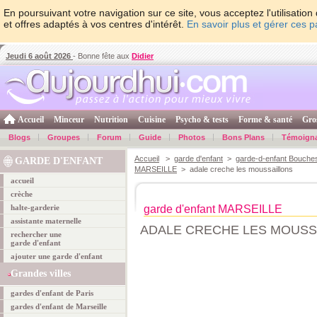
En poursuivant votre navigation sur ce site, vous acceptez l'utilisati
et offres adaptés à vos centres d'intérêt.
En savoir plus et gérer ces 
Jeudi 6 août 2026
- Bonne fête aux
Didier
Accueil
Minceur
Nutrition
Cuisine
Psycho & tests
Forme & santé
Gro
Blogs
Groupes
Forum
Guide
Photos
Bons Plans
Témoign
Accueil
>
garde d'enfant
>
garde-d-enfant Bouche
GARDE D'ENFANT
MARSEILLE
> adale creche les moussaillons
accueil
crèche
halte-garderie
garde d'enfant MARSEILLE
assistante maternelle
ADALE CRECHE LES MOUSS
rechercher une
garde d'enfant
ajouter une garde d'enfant
Grandes villes
gardes d'enfant de Paris
gardes d'enfant de Marseille