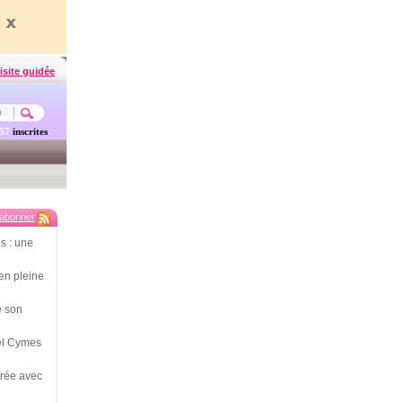
isite guidée
457
inscrites
'abonner
s : une
en pleine
e son
hel Cymes
érée avec