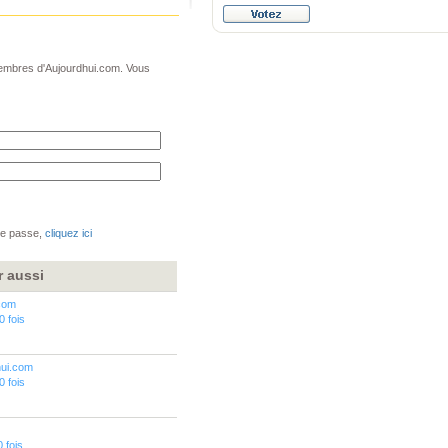
 membres d'Aujourdhui.com. Vous
de passe,
cliquez ici
r aussi
.com
0 fois
hui.com
0 fois
0 fois