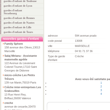
gardes d'enfant de Toulouse
gardes d'enfant de Lyon
gardes d'enfant
Strasbourg
gardes d'enfant de Rennes
gardes d'enfant de Nantes
gardes d'enfant de Lille
gardes d'enfant de Tours
adresse
594 avenue prado
nouvelles gardes d'enfant
code postal
13008
Family Sphere
ville
MARSEILLE
158 avenue des Olives,13013
Marseille
téléphone
04 91 71 37 36
Salaj Miriana - Assistante
Type de garde
Crèche
maternelle agréée
d'enfant
122 Avenue du Lieutenant
Colonel Tourtet,17110 Saint
Georges de Didonne
micro-crèche Les Petits
Trésors
Avez-vous été satisfaite pa
139 rue Manin,75019 Paris
1
2
Crèche inter-entreprises Les
3
Grabouilles
4
13 Rue Henri Rey,
Briffaut,26000 Valence
creche
avenue de cesarée,33470