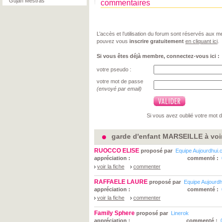
Gujan Mestras
commentaires
L’accès et l’utilisation du forum sont réservés aux
pouvez vous
inscrire gratuitement
en cliquant ici
.
Si vous êtes déjà membre, connectez-vous ici :
votre pseudo :
votre mot de passe
(envoyé par email)
Si vous avez oublié votre mot 
garde d'enfant MARSEILLE à voi
RUOCCO ELISE
proposé par
Equipe Aujourdhui
appréciation :
commenté :
voir la fiche
commenter
RAFFAELE LAURE
proposé par
Equipe Aujourd
appréciation :
commenté :
voir la fiche
commenter
Family Sphere
proposé par
Linerok
appréciation :
commenté :