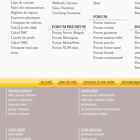
Liste de courses
Méthode Chrono-
Quiz
Gro
Suivi des mensurations
Géno-Nutrition
Ma
Réglette de régime
Coaching Grossesse
Bea
FORUM
Exercices physiques
Compteur de calories
Forum minceur
FORUM PREMIUM
DO
Calcul poids idéal
Forum cuisine
Calcul IMC
Forum Savoir Maigrir
Forum grossesse
Dos
Courbe de poids
Forum Montignac
Forum maman bébé
Dos
Calcul IMG
Forum MentalSlim
Forum psycho
Dos
Grossesse mois par
Forum SLIM data
Forum forme santé
Dos
mois
Forum beauté
san
Forum communauté
Dos
Dos
Dos
accueil
plan du site
envoyer à une amie
témoignage
devenir maman
santé bébé
blog jeune maman
naissance prématurée
jeunes mamans
infection urinaire bébé
maman ado
prématuré
jeune maman
accouchement prématuré
forum maman
constipation bébé
soins bébé
bébé heureux
bain bébé
jumeaux et plus
Chambre bébé
nourrisson