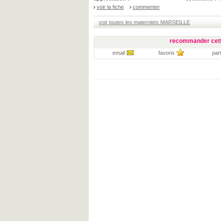
voir la fiche
commenter
voir toutes les maternités MARSEILLE
recommander cett
email
favoris
par