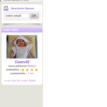
Newsletter Maman
super bébé
Gwen49
nous présente
Maëlys
evaluation :
commentée :
3 fois
»
voir tous les super bébés