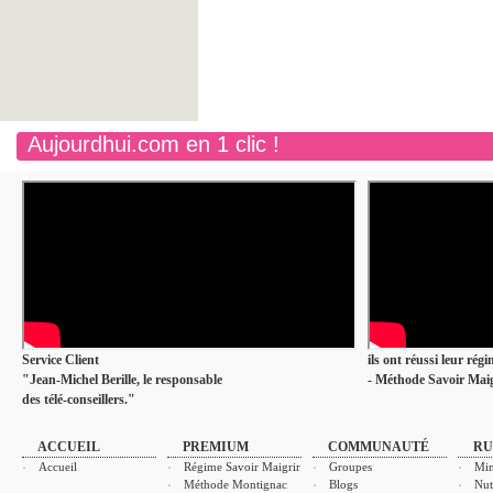
Aujourdhui.com en 1 clic !
Service Client
ils ont réussi leur rég
"Jean-Michel Berille, le responsable
- Méthode Savoir Maig
des télé-conseillers."
ACCUEIL
PREMIUM
COMMUNAUTÉ
RU
Accueil
Régime Savoir Maigrir
Groupes
Min
Méthode Montignac
Blogs
Nut