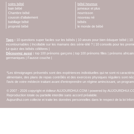
soins bébé
bébé heureux
bain bébé
jumeaux et plus
Chambre bébé
nourrisson
coussin d'allaitement
nouveau né
babillage bébé
bébés
propreté bébé
le monde de bébé
Tags
:
10 questions super faciles sur les bébés
|
10 atouts pour bien éduquer bébé
|
10 
incontournables
|
Incollable sur les mamans des série-télé ?
|
10 conseils pour les prem
Le quizz des bébés célèbres
|
Découvrez aussi
:
top 100 prénoms garçons
|
top 100 prénoms filles
|
prénoms africain
germaniques
|
Fausse couche
|
*Les témoignages présentés sont des expériences individuelles qui ne sont ni caractéri
alimentaire, des plans de repas contrôlés et des exercices physiques réguliers sont n
l'avis de votre médecin traitant avant d'entreprendre un régime amincissant, un programm
© 2007 - 2026 copyright et éditeur AUJOURDHUI.COM / powered by AUJOURDHUI.
Reproduction totale ou partielle interdite sans accord préalable.
Aujourdhui.com collecte et traite les données personnelles dans le respect de la loi Inf