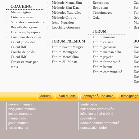
Méthode MentalSlim
Rencontres
Cui
COACHING
Méthode Slim Data
Bons plans
Psy
Menus régime
Méthodes Naturelles
Témoignages
For
Liste de courses
Méthode Chrono-
Quiz
Gro
Suivi des mensurations
Géno-Nutrition
Ma
Réglette de régime
Coaching Grossesse
Bea
FORUM
Exercices physiques
Compteur de calories
Forum minceur
FORUM PREMIUM
DO
Calcul poids idéal
Forum cuisine
Calcul IMC
Forum Savoir Maigrir
Forum grossesse
Dos
Courbe de poids
Forum Montignac
Forum maman bébé
Dos
Calcul IMG
Forum MentalSlim
Forum psycho
Dos
Grossesse mois par
Forum SLIM data
Forum forme santé
Dos
mois
Forum beauté
san
Forum communauté
Dos
Dos
Dos
accueil
plan du site
envoyer à une amie
témoignage
devenir maman
santé bébé
blog jeune maman
naissance prématurée
jeunes mamans
infection urinaire bébé
maman ado
prématuré
jeune maman
accouchement prématuré
forum maman
constipation bébé