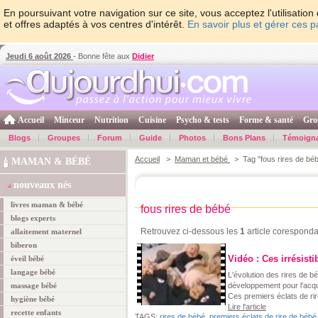
En poursuivant votre navigation sur ce site, vous acceptez l'utilisati
et offres adaptés à vos centres d'intérêt.
En savoir plus et gérer ces 
Jeudi 6 août 2026
- Bonne fête aux
Didier
Accueil
Minceur
Nutrition
Cuisine
Psycho & tests
Forme & santé
Gro
Blogs
Groupes
Forum
Guide
Photos
Bons Plans
Témoign
Accueil
>
Maman et bébé
> Tag "fous rires de bé
MAMAN & BÉBÉ
nouveaux nés
livres maman & bébé
fous rires de bébé
blogs experts
Retrouvez ci-dessous les
1
article coresponda
allaitement maternel
biberon
Vidéo : Ces irrésisti
éveil bébé
langage bébé
L'évolution des rires de bé
massage bébé
développement pour l'acqui
Ces premiers éclats de rir
hygiène bébé
Lire l'article
recette enfants
TAGS:
rires de bébé
,
premiers éclats de rire de bébé