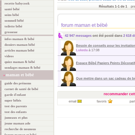
recette babycook
Résultats 1-1 de 1
prem
santé bébé
soins bébé
sommeil bébé
forum maman et bébé
toilette bébé
grossesse
42 947 messages
ont été posté dans
2 618 d
infos maman & bébé
dossiers maman bébé
Besoin de conseils pour les invitation
Lukeda
à 17:08
articles maman bébé
videos
quizz maman & bébé
Espace Bébé Papiers Peints Décorati
sondages maman & bébé
maman et bébé
Que mettre dans un sac cadeau de 
guide des prénoms
carnet de santé de bébé
recommander cett
garde d'enfant
super bébés
email
favoris
par
test des parents
test des enfants
jumeaux et plus
jeune maman ado
recherche de nounous
forum maman et bébé