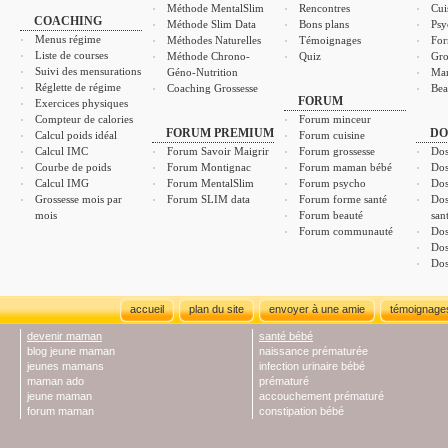
Méthode MentalSlim
Rencontres
Cui
COACHING
Méthode Slim Data
Bons plans
Psy
Menus régime
Méthodes Naturelles
Témoignages
For
Liste de courses
Méthode Chrono-
Quiz
Gro
Suivi des mensurations
Géno-Nutrition
Ma
Réglette de régime
Coaching Grossesse
Bea
FORUM
Exercices physiques
Compteur de calories
Forum minceur
FORUM PREMIUM
DO
Calcul poids idéal
Forum cuisine
Calcul IMC
Forum Savoir Maigrir
Forum grossesse
Dos
Courbe de poids
Forum Montignac
Forum maman bébé
Dos
Calcul IMG
Forum MentalSlim
Forum psycho
Dos
Grossesse mois par
Forum SLIM data
Forum forme santé
Dos
mois
Forum beauté
san
Forum communauté
Dos
Dos
Dos
accueil
plan du site
envoyer à une amie
témoignage
devenir maman
santé bébé
blog jeune maman
naissance prématurée
jeunes mamans
infection urinaire bébé
maman ado
prématuré
jeune maman
accouchement prématuré
forum maman
constipation bébé