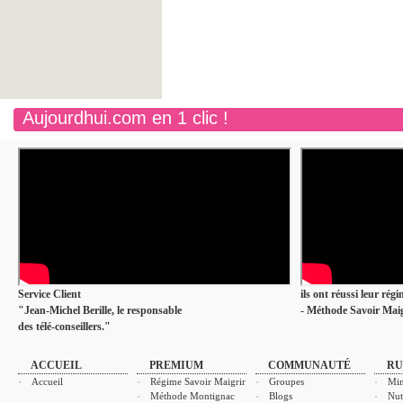
Aujourdhui.com en 1 clic !
Service Client
ils ont réussi leur rég
"Jean-Michel Berille, le responsable
- Méthode Savoir Maig
des télé-conseillers."
ACCUEIL
PREMIUM
COMMUNAUTÉ
RU
Accueil
Régime Savoir Maigrir
Groupes
Min
Méthode Montignac
Blogs
Nut