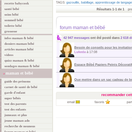
TAGS:
gazouillis
,
babillage
,
apprentissage de langage
recette babycook
santé bébé
Résultats 1-1 de 1
prem
soins bébé
sommeil bébé
toilette bébé
forum maman et bébé
grossesse
42 947 messages
ont été posté dans
2 618 d
infos maman & bébé
dossiers maman bébé
Besoin de conseils pour les invitation
articles maman bébé
Lukeda
à 17:08
videos
quizz maman & bébé
Espace Bébé Papiers Peints Décorati
sondages maman & bébé
maman et bébé
Que mettre dans un sac cadeau de 
guide des prénoms
carnet de santé de bébé
garde d'enfant
recommander cett
super bébés
email
favoris
par
test des parents
test des enfants
jumeaux et plus
jeune maman ado
recherche de nounous
forum maman et bébé