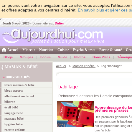
En poursuivant votre navigation sur ce site, vous acceptez l'utilisati
et offres adaptés à vos centres d'intérêt.
En savoir plus et gérer ces 
Jeudi 6 août 2026
- Bonne fête aux
Didier
Accueil
Minceur
Nutrition
Cuisine
Psycho & tests
Forme & santé
Gro
Blogs
Groupes
Forum
Guide
Photos
Bons Plans
Témoign
Accueil
>
Maman et bébé
> Tag "babillage"
MAMAN & BÉBÉ
nouveaux nés
livres maman & bébé
babillage
blogs experts
Retrouvez ci-dessous les
1
article coresponda
allaitement maternel
biberon
Apprentissage du la
éveil bébé
premières phrases
langage bébé
Des premiers gazouillis à 
massage bébé
en passant par le babillag
hygiène bébé
est un processus long et
recette enfants
Lire l'article