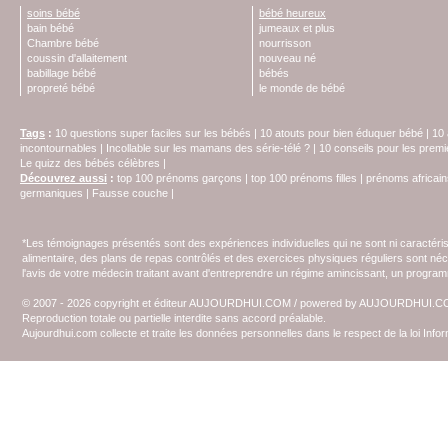
soins bébé
bébé heureux
bain bébé
jumeaux et plus
Chambre bébé
nourrisson
coussin d'allaitement
nouveau né
babillage bébé
bébés
propreté bébé
le monde de bébé
Tags
:
10 questions super faciles sur les bébés
|
10 atouts pour bien éduquer bébé
|
10 
incontournables
|
Incollable sur les mamans des série-télé ?
|
10 conseils pour les prem
Le quizz des bébés célèbres
|
Découvrez aussi
:
top 100 prénoms garçons
|
top 100 prénoms filles
|
prénoms africain
germaniques
|
Fausse couche
|
*Les témoignages présentés sont des expériences individuelles qui ne sont ni caractéri
alimentaire, des plans de repas contrôlés et des exercices physiques réguliers sont n
l'avis de votre médecin traitant avant d'entreprendre un régime amincissant, un programm
© 2007 - 2026 copyright et éditeur AUJOURDHUI.COM / powered by AUJOURDHUI.
Reproduction totale ou partielle interdite sans accord préalable.
Aujourdhui.com collecte et traite les données personnelles dans le respect de la loi Inf