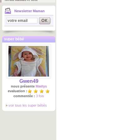
Newsletter Maman
super bébé
Gwen49
nous présente
Maëlys
evaluation :
commentée :
3 fois
»
voir tous les super bébés