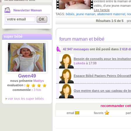
existent entre la maman e
vidéo, d’une jeune maman
Lire l'article
Newsletter Maman
TAGS:
bébés
,
jeune maman
,
allaitement maternel
,
no
Résultats 1-5 de 5
prem
super bébé
forum maman et bébé
42 947 messages
ont été posté dans
2 618 d
Besoin de conseils pour les invitation
Lukeda
à 17:08
Gwen49
Espace Bébé Papiers Peints Décorati
nous présente
Maëlys
evaluation :
commentée :
3 fois
Que mettre dans un sac cadeau de 
»
voir tous les super bébés
recommander cett
email
favoris
par