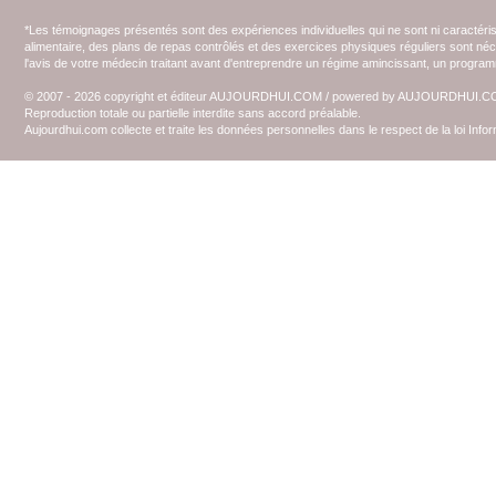
*Les témoignages présentés sont des expériences individuelles qui ne sont ni caractéri
alimentaire, des plans de repas contrôlés et des exercices physiques réguliers sont n
l'avis de votre médecin traitant avant d'entreprendre un régime amincissant, un programm
© 2007 - 2026 copyright et éditeur AUJOURDHUI.COM / powered by AUJOURDHUI.
Reproduction totale ou partielle interdite sans accord préalable.
Aujourdhui.com collecte et traite les données personnelles dans le respect de la loi Inf