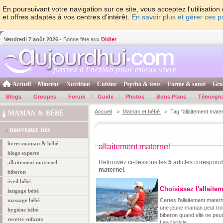
En poursuivant votre navigation sur ce site, vous acceptez l'utilisati
et offres adaptés à vos centres d'intérêt.
En savoir plus et gérer ces 
Vendredi 7 août 2026
- Bonne fête aux
Didier
Accueil
Minceur
Nutrition
Cuisine
Psycho & tests
Forme & santé
Gro
Blogs
Groupes
Forum
Guide
Photos
Bons Plans
Témoign
Accueil
>
Maman et bébé
> Tag "allaitement mater
MAMAN & BÉBÉ
nouveaux nés
livres maman & bébé
allaitement maternel
blogs experts
Retrouvez ci-dessous les
5
articles corespond
allaitement maternel
maternel
.
biberon
éveil bébé
Choisissez l'allaite
langage bébé
massage bébé
Certes l’allaitement mater
une jeune maman peut trou
hygiène bébé
biberon quand elle ne peut 
recette enfants
Lire l'article