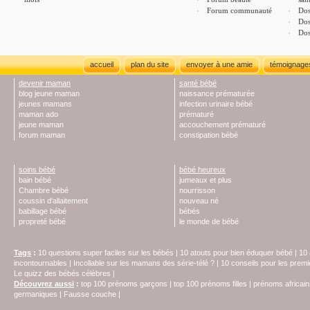
Forum communauté
Dos
Dos
Dos
accueil
plan du site
envoyer à une amie
témoignage
devenir maman
santé bébé
blog jeune maman
naissance prématurée
jeunes mamans
infection urinaire bébé
maman ado
prématuré
jeune maman
accouchement prématuré
forum maman
constipation bébé
soins bébé
bébé heureux
bain bébé
jumeaux et plus
Chambre bébé
nourrisson
coussin d'allaitement
nouveau né
babillage bébé
bébés
propreté bébé
le monde de bébé
Tags
:
10 questions super faciles sur les bébés
|
10 atouts pour bien éduquer bébé
|
10 
incontournables
|
Incollable sur les mamans des série-télé ?
|
10 conseils pour les prem
Le quizz des bébés célèbres
|
Découvrez aussi
:
top 100 prénoms garçons
|
top 100 prénoms filles
|
prénoms africain
germaniques
|
Fausse couche
|