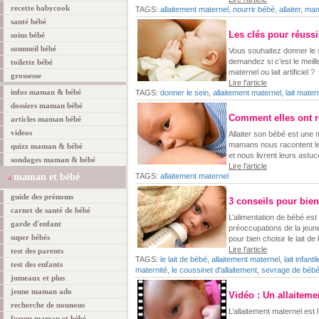
recette babycook
TAGS:
allaitement maternel
,
nourrir bébé
,
allaiter
,
ma
santé bébé
Les clés pour réussi
soins bébé
sommeil bébé
Vous souhaitez donner le 
demandez si c’est le meille
toilette bébé
maternel ou lait artificiel ?
grossesse
Lire l'article
infos maman & bébé
TAGS:
donner le sein
,
allaitement maternel
,
lait mater
dossiers maman bébé
Comment elles ont ré
articles maman bébé
videos
Allaiter son bébé est une 
mamans nous racontent leu
quizz maman & bébé
et nous livrent leurs astuc
sondages maman & bébé
Lire l'article
maman et bébé
TAGS:
allaitement maternel
guide des prénoms
3 conseils pour bien 
carnet de santé de bébé
L’alimentation de bébé es
garde d'enfant
préoccupations de la jeune
super bébés
pour bien choisir le lait de
Lire l'article
test des parents
TAGS:
le lait de bébé
,
allaitement maternel
,
lait infantil
test des enfants
maternité
,
le coussinet d'allaitement
,
sevrage de béb
jumeaux et plus
jeune maman ado
Vidéo : Un allaiteme
recherche de nounous
L’allaitement maternel est 
forum maman et bébé