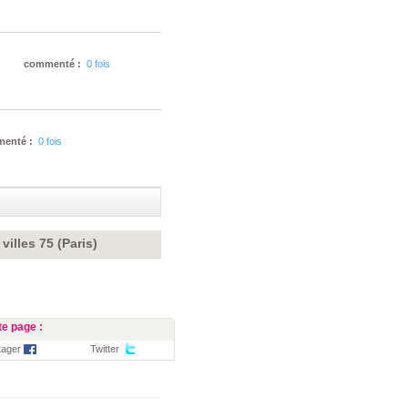
commenté :
0 fois
enté :
0 fois
illes 75 (Paris)
e page :
tager
Twitter