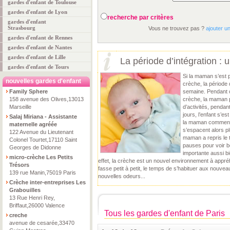
gardes d'enfant de Toulouse
gardes d'enfant de Lyon
recherche par critères
gardes d'enfant
Strasbourg
Vous ne trouvez pas ?
ajouter u
gardes d'enfant de Rennes
gardes d'enfant de Nantes
gardes d'enfant de Lille
La période d’intégration :
gardes d'enfant de Tours
Si la maman s’est 
nouvelles gardes d'enfant
crèche, la période 
Family Sphere
semaine. Pendant c
158 avenue des Olives,13013
crèche, la maman 
Marseille
d’activités, pendan
jours, l’enfant s’e
Salaj Miriana - Assistante
la maman commence
maternelle agréée
s’espacent alors pl
122 Avenue du Lieutenant
maman a repris le t
Colonel Tourtet,17110 Saint
pauses pour voir bé
Georges de Didonne
importante aussi bi
micro-crèche Les Petits
effet, la crèche est un nouvel environnement à appréh
Trésors
fasse petit à petit, le temps de s’habituer aux nouve
139 rue Manin,75019 Paris
nouvelles odeurs...
Crèche inter-entreprises Les
Grabouilles
13 Rue Henri Rey,
Briffaut,26000 Valence
Tous les gardes d'enfant de Paris
creche
avenue de cesarée,33470