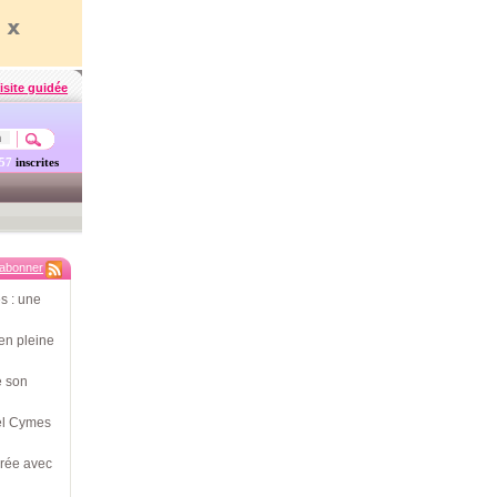
isite guidée
457
inscrites
'abonner
s : une
en pleine
e son
hel Cymes
érée avec