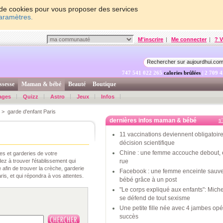
on de cookies pour vous proposer des services
paramètres.
M'inscrire
|
Me connecter
|
? V
747 541 023 565
calories brûlées
| 2 709 
ssesse
Maman & bébé
Beauté
Boutique
ages
Quizz
Astro
Jeux
Infos
> garde d'enfant Paris
dernières infos maman & bébé
s
11 vaccinations deviennent obligatoire
décision scientifique
Chine : une femme accouche debout, 
s et garderies de votre
ez à trouver l'établissement qui
rue
afin de trouver la crèche, garderie
Facebook : une femme enceinte sauv
is, et qui répondra à vos attentes.
bébé grâce à un post
"Le corps expliqué aux enfants": Mic
se défend de tout sexisme
Une petite fille née avec 4 jambes op
succès