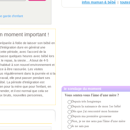
infos maman & bébé
toutes
|
ne garde d'enfant
 un moment important !
préparée à l’idée de laisser son bébé en
d’intégration dure en général une
ette période, avec l’accord de la
passe quelques heures avec bébé lors
t le repas, la sieste… A bout de 4-5
st habitué à son nouvel environnement et
 à être rassurée. Les visites
us régulièrement dans la journée et si la
ravail, elle peut passer pendant ses
bé. La période d’intégration est
en pour la mère que pour l’enfant, en
le sondage du moment
ender, et il est normal que cela se
Vous sentez-vous l'âme d'une mère ?
aux bruits, nouvelles personnes,
Depuis très longtemps
Depuis la naissance de mon 1er bébé
Dès que j'ai rencontré mon homme
Depuis ma première grossesse
Non, je ne me sens pas l'âme d'une mère
Je ne sais pas