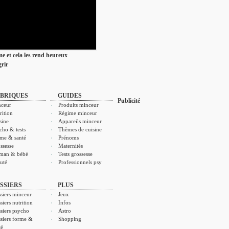
ime et cela les rend heureux
rir
BRIQUES
GUIDES
Publicité
ceur
Produits minceur
rition
Régime minceur
sine
Appareils minceur
cho & tests
Thèmes de cuisine
me & santé
Prénoms
ssesse
Maternités
man & bébé
Tests grossesse
uté
Professionnels psy
SSIERS
PLUS
siers minceur
Jeux
siers nutrition
Infos
siers psycho
Astro
siers forme &
Shopping
té