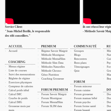
Service Client
ils ont réussi leur rég
"Jean-Michel Berille, le responsable
- Méthode Savoir Maig
des télé-conseillers."
ACCUEIL
PREMIUM
COMMUNAUTÉ
RU
Accueil
Régime Savoir Maigrir
Groupes
Min
Méthode Montignac
Blogs
Nut
Méthode MentalSlim
Rencontres
Cui
COACHING
Méthode Slim Data
Bons plans
Psy
Menus régime
Méthodes Naturelles
Témoignages
For
Liste de courses
Méthode Chrono-
Quiz
Gro
Suivi des mensurations
Géno-Nutrition
Ma
Réglette de régime
Coaching Grossesse
Bea
FORUM
Exercices physiques
Compteur de calories
Forum minceur
FORUM PREMIUM
DO
Calcul poids idéal
Forum cuisine
Calcul IMC
Forum Savoir Maigrir
Forum grossesse
Dos
Courbe de poids
Forum Montignac
Forum maman bébé
Dos
Calcul IMG
Forum MentalSlim
Forum psycho
Dos
Grossesse mois par
Forum SLIM data
Forum forme santé
Dos
mois
Forum beauté
san