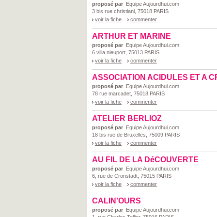
proposé par
Equipe Aujourdhui.com
3 bis rue christiani, 75018 PARIS
voir la fiche
commenter
ARTHUR ET MARINE
proposé par
Equipe Aujourdhui.com
6 villa nieuport, 75013 PARIS
voir la fiche
commenter
ASSOCIATION ACIDULES ET A 
proposé par
Equipe Aujourdhui.com
78 rue marcadet, 75018 PARIS
voir la fiche
commenter
ATELIER BERLIOZ
proposé par
Equipe Aujourdhui.com
18 bis rue de Bruxelles, 75009 PARIS
voir la fiche
commenter
AU FIL DE LA DéCOUVERTE
proposé par
Equipe Aujourdhui.com
6, rue de Cronstadt, 75015 PARIS
voir la fiche
commenter
CALIN'OURS
proposé par
Equipe Aujourdhui.com