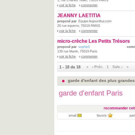
1, rue Charles Tellier, 75016 PARIS
voir la fiche
commenter
JEANNY LAETITIA
proposé par
Equipe Aujourdhui.com
20 rue equerre, 75019 PARIS
voir la fiche
commenter
micro-crèche Les Petits Trésors
proposé par
sophie5
comm
139 rue Manin, 75019 Paris
voir la fiche
commenter
1 - 18 de 18
«
‹ Préc.
1
Suiv. ›
»
garde d'enfant des plus grandes v
garde d'enfant Paris
recommander cett
email
favoris
par