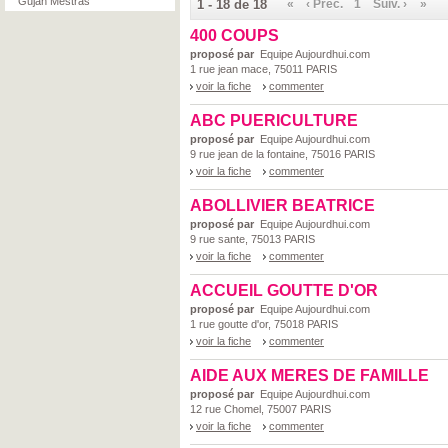
Gujan Mestras
1 - 18 de 18
«
‹ Préc.
1
Suiv. ›
»
400 COUPS
proposé par
Equipe Aujourdhui.com
1 rue jean mace, 75011 PARIS
voir la fiche
commenter
ABC PUERICULTURE
proposé par
Equipe Aujourdhui.com
9 rue jean de la fontaine, 75016 PARIS
voir la fiche
commenter
ABOLLIVIER BEATRICE
proposé par
Equipe Aujourdhui.com
9 rue sante, 75013 PARIS
voir la fiche
commenter
ACCUEIL GOUTTE D'OR
proposé par
Equipe Aujourdhui.com
1 rue goutte d'or, 75018 PARIS
voir la fiche
commenter
AIDE AUX MERES DE FAMILLE
proposé par
Equipe Aujourdhui.com
12 rue Chomel, 75007 PARIS
voir la fiche
commenter