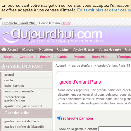
En poursuivant votre navigation sur ce site, vous acceptez l'utilisati
et offres adaptés à vos centres d'intérêt.
En savoir plus et gérer ces 
Dimanche 9 août 2026
- Bonne fête aux
Didier
Accueil
Minceur
Nutrition
Cuisine
Psycho & tests
Forme & santé
Gro
Blogs
Groupes
Forum
Guide
Photos
Bons Plans
Témoign
Accueil
>
garde d'enfant
>
garde d'enfant Paris 75
GARDE D'ENFANT
accueil
crèche
garde d'enfant Paris
halte-garderie
Nous avons répertorié une grande partie des crèche
assistante maternelle
département sur Aujourdhui.com; cela pour vous aid
rechercher une
vous conviendra le mieux. Venez consulter ce guide 
garde d'enfant
ou assistante maternelle proche de chez vous, à Par
ajouter une garde d'enfant
Grandes villes
recherche par nom
gardes d'enfant de Paris
gardes d'enfant de Marseille
nom de la garde d'enfant