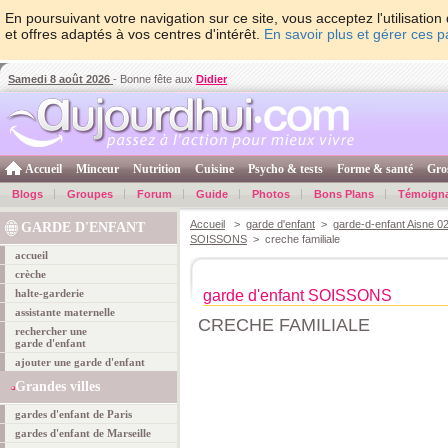
En poursuivant votre navigation sur ce site, vous acceptez l'utilisati
et offres adaptés à vos centres d'intérêt.
En savoir plus et gérer ces 
Samedi 8 août 2026
- Bonne fête aux
Didier
Accueil
Minceur
Nutrition
Cuisine
Psycho & tests
Forme & santé
Gro
Blogs
Groupes
Forum
Guide
Photos
Bons Plans
Témoign
Accueil
>
garde d'enfant
>
garde-d-enfant Aisne 0
GARDE D'ENFANT
SOISSONS
> creche familiale
accueil
crèche
halte-garderie
garde d'enfant SOISSONS
assistante maternelle
CRECHE FAMILIALE
rechercher une
garde d'enfant
ajouter une garde d'enfant
Grandes villes
gardes d'enfant de Paris
gardes d'enfant de Marseille