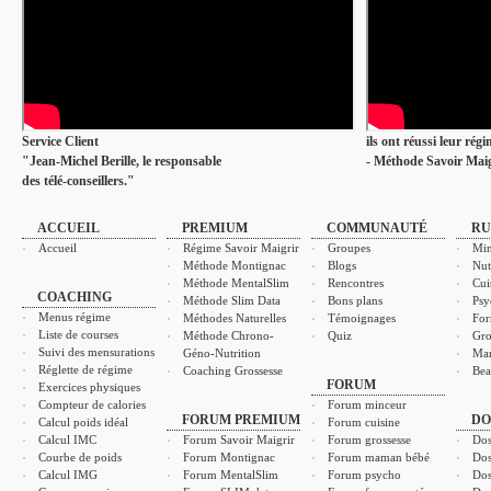
Service Client
ils ont réussi leur rég
"Jean-Michel Berille, le responsable
- Méthode Savoir Maig
des télé-conseillers."
ACCUEIL
PREMIUM
COMMUNAUTÉ
RU
Accueil
Régime Savoir Maigrir
Groupes
Min
Méthode Montignac
Blogs
Nut
Méthode MentalSlim
Rencontres
Cui
COACHING
Méthode Slim Data
Bons plans
Psy
Menus régime
Méthodes Naturelles
Témoignages
For
Liste de courses
Méthode Chrono-
Quiz
Gro
Suivi des mensurations
Géno-Nutrition
Ma
Réglette de régime
Coaching Grossesse
Bea
FORUM
Exercices physiques
Compteur de calories
Forum minceur
FORUM PREMIUM
DO
Calcul poids idéal
Forum cuisine
Calcul IMC
Forum Savoir Maigrir
Forum grossesse
Dos
Courbe de poids
Forum Montignac
Forum maman bébé
Dos
Calcul IMG
Forum MentalSlim
Forum psycho
Dos