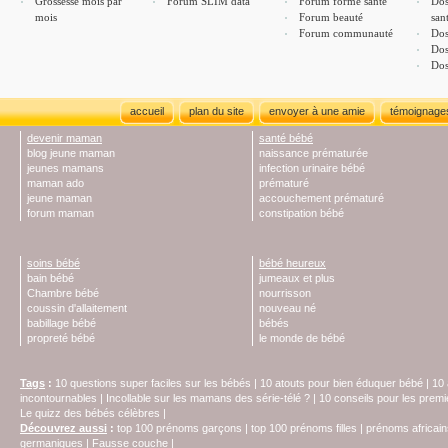
Grossesse mois par
Forum SLIM data
Forum forme santé
Dos
mois
Forum beauté
san
Forum communauté
Dos
Dos
Dos
accueil
plan du site
envoyer à une amie
témoignage
devenir maman
santé bébé
blog jeune maman
naissance prématurée
jeunes mamans
infection urinaire bébé
maman ado
prématuré
jeune maman
accouchement prématuré
forum maman
constipation bébé
soins bébé
bébé heureux
bain bébé
jumeaux et plus
Chambre bébé
nourrisson
coussin d'allaitement
nouveau né
babillage bébé
bébés
propreté bébé
le monde de bébé
Tags
:
10 questions super faciles sur les bébés
|
10 atouts pour bien éduquer bébé
|
10 
incontournables
|
Incollable sur les mamans des série-télé ?
|
10 conseils pour les prem
Le quizz des bébés célèbres
|
Découvrez aussi
:
top 100 prénoms garçons
|
top 100 prénoms filles
|
prénoms africain
germaniques
|
Fausse couche
|