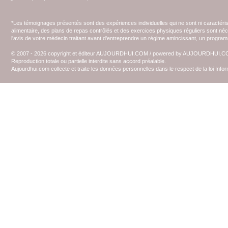
*Les témoignages présentés sont des expériences individuelles qui ne sont ni caractéri
alimentaire, des plans de repas contrôlés et des exercices physiques réguliers sont n
l'avis de votre médecin traitant avant d'entreprendre un régime amincissant, un programm
© 2007 - 2026 copyright et éditeur AUJOURDHUI.COM / powered by AUJOURDHUI.
Reproduction totale ou partielle interdite sans accord préalable.
Aujourdhui.com collecte et traite les données personnelles dans le respect de la loi Inf