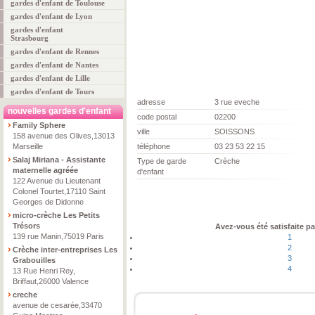
gardes d'enfant de Toulouse
gardes d'enfant de Lyon
gardes d'enfant
Strasbourg
gardes d'enfant de Rennes
gardes d'enfant de Nantes
gardes d'enfant de Lille
gardes d'enfant de Tours
adresse
3 rue eveche
nouvelles gardes d'enfant
code postal
02200
Family Sphere
ville
SOISSONS
158 avenue des Olives,13013
Marseille
téléphone
03 23 53 22 15
Salaj Miriana - Assistante
Type de garde
Crèche
maternelle agréée
d'enfant
122 Avenue du Lieutenant
Colonel Tourtet,17110 Saint
Georges de Didonne
micro-crèche Les Petits
Trésors
Avez-vous été satisfaite pa
139 rue Manin,75019 Paris
1
2
Crèche inter-entreprises Les
3
Grabouilles
4
13 Rue Henri Rey,
Briffaut,26000 Valence
creche
avenue de cesarée,33470