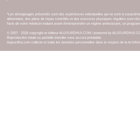
*Les témoignages présentés sont des expériences individuelles qui ne sont ni caractéri
alimentaire, des plans de repas contrôlés et des exercices physiques réguliers sont n
l'avis de votre médecin traitant avant d'entreprendre un régime amincissant, un programm
© 2007 - 2026 copyright et éditeur AUJOURDHUI.COM / powered by AUJOURDHUI.
Reproduction totale ou partielle interdite sans accord préalable.
Aujourdhui.com collecte et traite les données personnelles dans le respect de la loi Inf