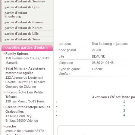
gardes d'enfant de Toulouse
gardes d'enfant de Lyon
gardes d'enfant
Strasbourg
gardes d'enfant de Rennes
gardes d'enfant de Nantes
gardes d'enfant de Lille
gardes d'enfant de Tours
adresse
Rue faubourg st jacques
nouvelles gardes d'enfant
code postal
21200
Family Sphere
ville
BEAUNE
158 avenue des Olives,13013
Marseille
téléphone
03 80 24 04 45
Salaj Miriana - Assistante
Type de garde
Crèche
maternelle agréée
d'enfant
122 Avenue du Lieutenant
Colonel Tourtet,17110 Saint
Georges de Didonne
micro-crèche Les Petits
Trésors
Avez-vous été satisfaite pa
139 rue Manin,75019 Paris
1
2
Crèche inter-entreprises Les
3
Grabouilles
4
13 Rue Henri Rey,
Briffaut,26000 Valence
creche
avenue de cesarée,33470