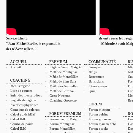
Service Client
ils ont réussi leur rég
"Jean-Michel Berille, le responsable
- Méthode Savoir Maig
des télé-conseillers."
ACCUEIL
PREMIUM
COMMUNAUTÉ
RU
Accueil
Régime Savoir Maigrir
Groupes
Min
Méthode Montignac
Blogs
Nut
Méthode MentalSlim
Rencontres
Cui
COACHING
Méthode Slim Data
Bons plans
Psy
Menus régime
Méthodes Naturelles
Témoignages
For
Liste de courses
Méthode Chrono-
Quiz
Gro
Suivi des mensurations
Géno-Nutrition
Ma
Réglette de régime
Coaching Grossesse
Bea
FORUM
Exercices physiques
Compteur de calories
Forum minceur
FORUM PREMIUM
DO
Calcul poids idéal
Forum cuisine
Calcul IMC
Forum Savoir Maigrir
Forum grossesse
Dos
Courbe de poids
Forum Montignac
Forum maman bébé
Dos
Calcul IMG
Forum MentalSlim
Forum psycho
Dos