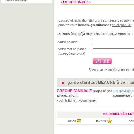
Gujan Mestras
commentaires
L’accès et l’utilisation du forum sont réservés aux
pouvez vous
inscrire gratuitement
en cliquant ici
.
Si vous êtes déjà membre, connectez-vous ici :
votre pseudo :
votre mot de passe
(envoyé par email)
Si vous avez oublié votre mot 
garde d'enfant BEAUNE à voir au
CRECHE FAMILIALE
proposé par
Equipe Aujou
appréciation :
commenté :
voir la fiche
commenter
recommander cett
email
favoris
par