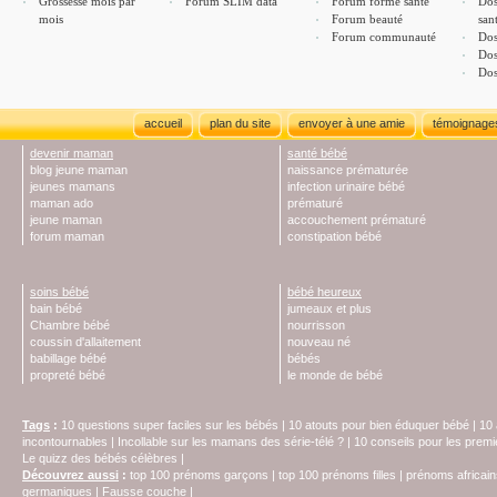
Grossesse mois par
Forum SLIM data
Forum forme santé
Dos
mois
Forum beauté
san
Forum communauté
Dos
Dos
Dos
accueil
plan du site
envoyer à une amie
témoignage
devenir maman
santé bébé
blog jeune maman
naissance prématurée
jeunes mamans
infection urinaire bébé
maman ado
prématuré
jeune maman
accouchement prématuré
forum maman
constipation bébé
soins bébé
bébé heureux
bain bébé
jumeaux et plus
Chambre bébé
nourrisson
coussin d'allaitement
nouveau né
babillage bébé
bébés
propreté bébé
le monde de bébé
Tags
:
10 questions super faciles sur les bébés
|
10 atouts pour bien éduquer bébé
|
10 
incontournables
|
Incollable sur les mamans des série-télé ?
|
10 conseils pour les prem
Le quizz des bébés célèbres
|
Découvrez aussi
:
top 100 prénoms garçons
|
top 100 prénoms filles
|
prénoms africain
germaniques
|
Fausse couche
|