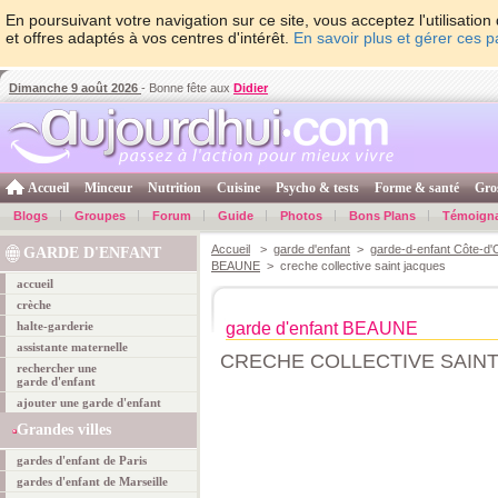
En poursuivant votre navigation sur ce site, vous acceptez l'utilisati
et offres adaptés à vos centres d'intérêt.
En savoir plus et gérer ces 
Dimanche 9 août 2026
- Bonne fête aux
Didier
Accueil
Minceur
Nutrition
Cuisine
Psycho & tests
Forme & santé
Gro
Blogs
Groupes
Forum
Guide
Photos
Bons Plans
Témoign
Accueil
>
garde d'enfant
>
garde-d-enfant Côte-d'
GARDE D'ENFANT
BEAUNE
> creche collective saint jacques
accueil
crèche
halte-garderie
garde d'enfant BEAUNE
assistante maternelle
CRECHE COLLECTIVE SAIN
rechercher une
garde d'enfant
ajouter une garde d'enfant
Grandes villes
gardes d'enfant de Paris
gardes d'enfant de Marseille