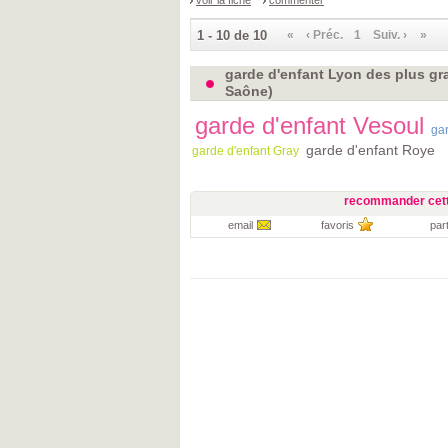
voir la fiche
commenter
1 - 10 de 10
«
‹ Préc.
1
Suiv. ›
»
garde d'enfant Lyon des plus gra
Saône)
garde d'enfant Vesoul
gar
garde d'enfant Roye
garde d'enfant Gray
recommander cett
email
favoris
par