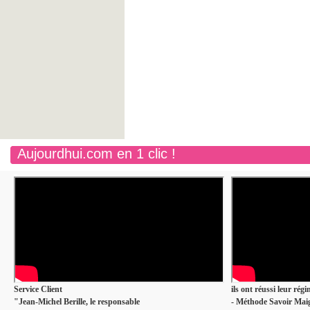
Aujourdhui.com en 1 clic !
Service Client
ils ont réussi leur rég
"Jean-Michel Berille, le responsable
- Méthode Savoir Maig