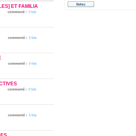
ES] ET FAMILIA
commenté :
0 fois
commenté :
0 fois
E
commenté :
0 fois
CTIVES
commenté :
0 fois
commenté :
0 fois
LES