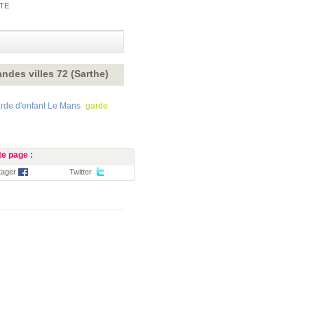
RTE
ndes villes 72 (Sarthe)
rde d'enfant Le Mans
garde
e page :
tager
Twitter