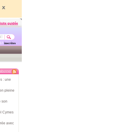
isite guidée
457
inscrites
'abonner
s : une
en pleine
e son
hel Cymes
érée avec