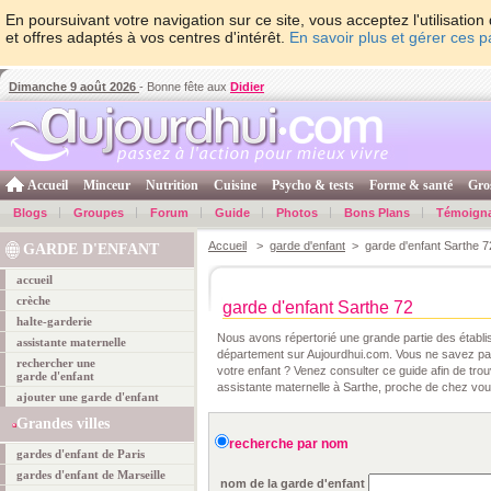
En poursuivant votre navigation sur ce site, vous acceptez l'utilisati
et offres adaptés à vos centres d'intérêt.
En savoir plus et gérer ces 
Dimanche 9 août 2026
- Bonne fête aux
Didier
Accueil
Minceur
Nutrition
Cuisine
Psycho & tests
Forme & santé
Gro
Blogs
Groupes
Forum
Guide
Photos
Bons Plans
Témoign
Accueil
>
garde d'enfant
> garde d'enfant Sarthe 7
GARDE D'ENFANT
accueil
crèche
garde d'enfant Sarthe 72
halte-garderie
Nous avons répertorié une grande partie des établ
assistante maternelle
département sur Aujourdhui.com. Vous ne savez pas
rechercher une
votre enfant ? Venez consulter ce guide afin de tro
garde d'enfant
assistante maternelle à Sarthe, proche de chez vou
ajouter une garde d'enfant
Grandes villes
recherche par nom
gardes d'enfant de Paris
gardes d'enfant de Marseille
nom de la garde d'enfant