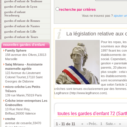
gardes d'enfant de Toulouse
gardes d'enfant de Lyon
recherche par critères
gardes d'enfant
Strasbourg
Vous ne trouvez pas ?
ajouter u
gardes d'enfant de Rennes
gardes d'enfant de Nantes
gardes d'enfant de Lille
La législation relative aux 
gardes d'enfant de Tours
Pour les repas, le
nouvelles gardes d'enfant
soumises aux dispo
Family Sphere
1997 fixant les con
158 avenue des Olives,13013
établissements de r
Marseille
social. Cependant,
gestion « parental
Salaj Miriana - Assistante
parents, 20 places
maternelle agréée
plus souple : celui
122 Avenue du Lieutenant
les établissements
Colonel Tourtet,17110 Saint
sont recommandés 8
Georges de Didonne
que selon l’article
micro-crèche Les Petits
crèches sont tenues exclusivement par des femmes. P
Trésors
Legifrance (http://www.legifrance.com).
139 rue Manin,75019 Paris
Crèche inter-entreprises Les
Grabouilles
13 Rue Henri Rey,
toutes les gardes d'enfant 72 (Sart
Briffaut,26000 Valence
creche
avenue de cesarée,33470
1 - 11 de 11
«
‹ Préc.
1
Suiv. ›
»