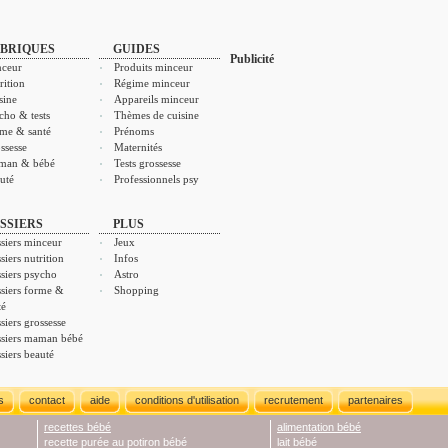
BRIQUES
GUIDES
Publicité
ceur
Produits minceur
rition
Régime minceur
sine
Appareils minceur
cho & tests
Thèmes de cuisine
me & santé
Prénoms
ssesse
Maternités
man & bébé
Tests grossesse
uté
Professionnels psy
SSIERS
PLUS
siers minceur
Jeux
siers nutrition
Infos
siers psycho
Astro
siers forme &
Shopping
té
siers grossesse
siers maman bébé
siers beauté
s
contact
aide
conditions d'utilisation
recrutement
partenaires
recettes bébé
alimentation bébé
recette purée au potiron bébé
lait bébé