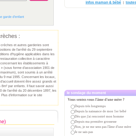
infos maman & bébé
toutes
|
ne garde d'enfant
crèches :
s crèches et autres garderies sont
sitions de l'arrêté du 29 septembre
ditions d'hygiène applicables dans les
estauration collective à caractère
 concernant les établissements à
e » (sous forme d’association 1901 de
 maximum), sont soumis à un arrêté
 du 9 mai 1995. Concernant les locaux,
 d’accueil doivent être assez grands et
m² par enfants. Il faut savoir aussi
 10 de l’arrêté du 20 décembre 1897, les
le sondage du moment
lus d’information sur le site
Vous sentez-vous l'âme d'une mère ?
Depuis très longtemps
Depuis la naissance de mon 1er bébé
Dès que j'ai rencontré mon homme
he)
Depuis ma première grossesse
Non, je ne me sens pas l'âme d'une mère
Je ne sais pas