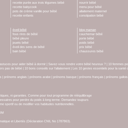
recette purée aux trois légumes bébé
nourrir bébé
recette babycook
menu pour bébé
pots de crème vanille pour bébé
allaitement maternel
recette enfants
constipation bébé
éveil bébé
blog maman
fous rires de bébé
cauchemar bébé
bébé pleure
porte bébé
jouets bébé
poids bébé
éveil des sens de bébé
prix bébé
bain bébé
chaussures bébé
astuces pour aider bébé à dormir
|
Savez-vous rendre votre bébé heureux ?
|
10 femmes pol
iers pas de bébé
|
10 bons conseils sur l'allaitement
|
Les 10 gestes essentiels pour la santé
s
|
prénoms anglais
|
prénoms arabe
|
prénoms basque
|
prénoms français
|
prénoms gallois
stiques, ni garanties. Comme pour tout programme de rééquilibrage
écessaires pour perdre du poids à long terme. Demandez toujours
e sportif ou de modifier vos habitudes nutritionnelles.
COM
ormatique et Libertés (Déclaration CNIL No 1787863).