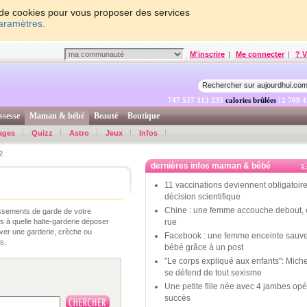
on de cookies pour vous proposer des services
paramètres.
M'inscrire
|
Me connecter
|
? V
747 537 313 885
calories brûlées
| 2 709 
ssesse
Maman & bébé
Beauté
Boutique
ages
Quizz
Astro
Jeux
Infos
2
dernières infos maman & bébé
s
11 vaccinations deviennent obligatoire
décision scientifique
Chine : une femme accouche debout, 
issements de garde de votre
 à quelle halte-garderie déposer
rue
uver une garderie, crèche ou
Facebook : une femme enceinte sauv
s.
bébé grâce à un post
"Le corps expliqué aux enfants": Mic
se défend de tout sexisme
Une petite fille née avec 4 jambes op
succès