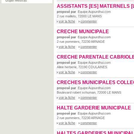
Gujan Mestras
ASSISTANTS [ES] MATERNELS [L
proposé par
Equipe Aujourdhui.com
2 rue maillets, 72000 LE MANS
voir la fiche
commenter
CRECHE MUNICIPALE
proposé par
Equipe Aujourdhui.com
2 rue pommiers, 72230 ARNAGE
voir la fiche
commenter
CRECHE PARENTALE CABRIOL
proposé par
Equipe Aujourdhui.com
Allee herberie, 72190 COULAINES
voir la fiche
commenter
CRECHES MUNICIPALES COLLE
proposé par
Equipe Aujourdhui.com
Boulevard robert schuman, 72000 LE MANS
voir la fiche
commenter
HALTE GARDERIE MUNICIPALE
proposé par
Equipe Aujourdhui.com
2 rue pommiers, 72230 ARNAGE
voir la fiche
commenter
HALTES GARDERIES MUNICIPA