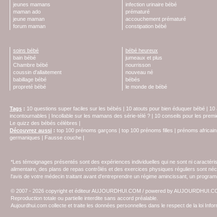
jeunes mamans
infection urinaire bébé
maman ado
prématuré
jeune maman
accouchement prématuré
forum maman
constipation bébé
soins bébé
bébé heureux
bain bébé
jumeaux et plus
Chambre bébé
nourrisson
coussin d'allaitement
nouveau né
babillage bébé
bébés
propreté bébé
le monde de bébé
Tags
:
10 questions super faciles sur les bébés
|
10 atouts pour bien éduquer bébé
|
10 
incontournables
|
Incollable sur les mamans des série-télé ?
|
10 conseils pour les prem
Le quizz des bébés célèbres
|
Découvrez aussi
:
top 100 prénoms garçons
|
top 100 prénoms filles
|
prénoms africain
germaniques
|
Fausse couche
|
*Les témoignages présentés sont des expériences individuelles qui ne sont ni caractéri
alimentaire, des plans de repas contrôlés et des exercices physiques réguliers sont n
l'avis de votre médecin traitant avant d'entreprendre un régime amincissant, un programm
© 2007 - 2026 copyright et éditeur AUJOURDHUI.COM / powered by AUJOURDHUI.
Reproduction totale ou partielle interdite sans accord préalable.
Aujourdhui.com collecte et traite les données personnelles dans le respect de la loi Inf