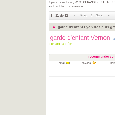
1 place pierre belon, 72330 CERANS FOULLETOU
voir la fiche
commenter
1 - 11 de 11
«
‹ Préc.
1
Suiv. ›
»
garde d'enfant Lyon des plus gra
garde d'enfant Vernon
ga
d'enfant La Flèche
recommander cett
email
favoris
par