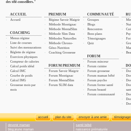
des télé-conseillers."
ACCUEIL
PREMIUM
COMMUNAUTÉ
RU
Accueil
Régime Savoir Maigrir
Groupes
Min
Méthode Montignac
Blogs
Nut
Méthode MentalSlim
Rencontres
Cui
COACHING
Méthode Slim Data
Bons plans
Psy
Menus régime
Méthodes Naturelles
Témoignages
For
Liste de courses
Méthode Chrono-
Quiz
Gro
Suivi des mensurations
Géno-Nutrition
Ma
Réglette de régime
Coaching Grossesse
Bea
FORUM
Exercices physiques
Compteur de calories
Forum minceur
FORUM PREMIUM
DO
Calcul poids idéal
Forum cuisine
Calcul IMC
Forum Savoir Maigrir
Forum grossesse
Dos
Courbe de poids
Forum Montignac
Forum maman bébé
Dos
Calcul IMG
Forum MentalSlim
Forum psycho
Dos
Grossesse mois par
Forum SLIM data
Forum forme santé
Dos
mois
Forum beauté
san
Forum communauté
Dos
Dos
Dos
accueil
plan du site
envoyer à une amie
témoignage
devenir maman
santé bébé
blog jeune maman
naissance prématurée