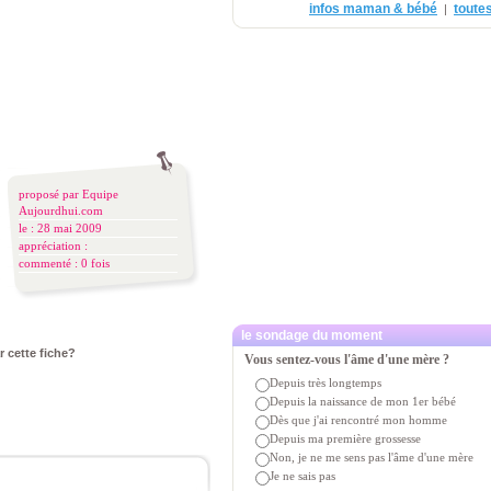
infos maman & bébé
toutes
|
proposé par
Equipe
Aujourdhui.com
le : 28 mai 2009
appréciation :
commenté :
0 fois
le sondage du moment
r cette fiche?
Vous sentez-vous l'âme d'une mère ?
Depuis très longtemps
Depuis la naissance de mon 1er bébé
Dès que j'ai rencontré mon homme
Depuis ma première grossesse
Non, je ne me sens pas l'âme d'une mère
Je ne sais pas