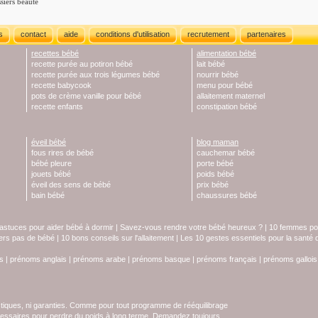
siers beauté
s
contact
aide
conditions d'utilisation
recrutement
partenaires
recettes bébé
alimentation bébé
recette purée au potiron bébé
lait bébé
recette purée aux trois légumes bébé
nourrir bébé
recette babycook
menu pour bébé
pots de crème vanille pour bébé
allaitement maternel
recette enfants
constipation bébé
éveil bébé
blog maman
fous rires de bébé
cauchemar bébé
bébé pleure
porte bébé
jouets bébé
poids bébé
éveil des sens de bébé
prix bébé
bain bébé
chaussures bébé
astuces pour aider bébé à dormir
|
Savez-vous rendre votre bébé heureux ?
|
10 femmes pol
iers pas de bébé
|
10 bons conseils sur l'allaitement
|
Les 10 gestes essentiels pour la santé
s
|
prénoms anglais
|
prénoms arabe
|
prénoms basque
|
prénoms français
|
prénoms gallois
stiques, ni garanties. Comme pour tout programme de rééquilibrage
écessaires pour perdre du poids à long terme. Demandez toujours