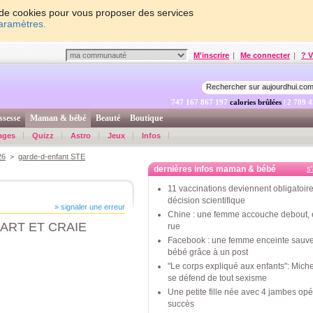
on de cookies pour vous proposer des services
paramètres.
M'inscrire
|
Me connecter
|
? V
747 167 867 847
calories brûlées
| 2 709 
ssesse
Maman & bébé
Beauté
Boutique
ages
Quizz
Astro
Jeux
Infos
26
>
garde-d-enfant STE
dernières infos maman & bébé
s
11 vaccinations deviennent obligatoire
décision scientifique
» signaler une erreur
Chine : une femme accouche debout, 
ART ET CRAIE
rue
Facebook : une femme enceinte sauv
bébé grâce à un post
"Le corps expliqué aux enfants": Mic
se défend de tout sexisme
Une petite fille née avec 4 jambes op
succès