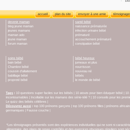
Dos
accueil
plan du site
envoyer à une amie
témoignage
devenir maman
santé bébé
blog jeune maman
naissance prématurée
jeunes mamans
infection urinaire bébé
maman ado
prématuré
jeune maman
accouchement prématuré
forum maman
constipation bébé
soins bébé
bébé heureux
bain bébé
jumeaux et plus
Chambre bébé
nourrisson
coussin d'allaitement
nouveau né
babillage bébé
bébés
propreté bébé
le monde de bébé
Tags
:
10 questions super faciles sur les bébés
|
10 atouts pour bien éduquer bébé
|
10 
incontournables
|
Incollable sur les mamans des série-télé ?
|
10 conseils pour les prem
Le quizz des bébés célèbres
|
Découvrez aussi
:
top 100 prénoms garçons
|
top 100 prénoms filles
|
prénoms africain
germaniques
|
Fausse couche
|
*Les témoignages présentés sont des expériences individuelles qui ne sont ni caractéri
alimentaire, des plans de repas contrôlés et des exercices physiques réguliers sont n