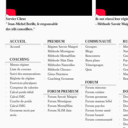
Service Client
ils ont réussi leur rég
"Jean-Michel Berille, le responsable
- Méthode Savoir Maig
des télé-conseillers."
ACCUEIL
PREMIUM
COMMUNAUTÉ
RU
Accueil
Régime Savoir Maigrir
Groupes
Min
Méthode Montignac
Blogs
Nut
Méthode MentalSlim
Rencontres
Cui
COACHING
Méthode Slim Data
Bons plans
Psy
Menus régime
Méthodes Naturelles
Témoignages
For
Liste de courses
Méthode Chrono-
Quiz
Gro
Suivi des mensurations
Géno-Nutrition
Ma
Réglette de régime
Coaching Grossesse
Bea
FORUM
Exercices physiques
Compteur de calories
Forum minceur
FORUM PREMIUM
DO
Calcul poids idéal
Forum cuisine
Calcul IMC
Forum Savoir Maigrir
Forum grossesse
Dos
Courbe de poids
Forum Montignac
Forum maman bébé
Dos
Calcul IMG
Forum MentalSlim
Forum psycho
Dos
Grossesse mois par
Forum SLIM data
Forum forme santé
Dos
mois
Forum beauté
san
Forum communauté
Dos
Dos