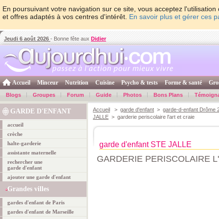
En poursuivant votre navigation sur ce site, vous acceptez l'utilisati
et offres adaptés à vos centres d'intérêt.
En savoir plus et gérer ces 
Jeudi 6 août 2026
- Bonne fête aux
Didier
Accueil
Minceur
Nutrition
Cuisine
Psycho & tests
Forme & santé
Gro
Blogs
Groupes
Forum
Guide
Photos
Bons Plans
Témoign
Accueil
>
garde d'enfant
>
garde-d-enfant Drôme 
GARDE D'ENFANT
JALLE
> garderie periscolaire l'art et craie
accueil
crèche
halte-garderie
garde d'enfant STE JALLE
assistante maternelle
GARDERIE PERISCOLAIRE L'
rechercher une
garde d'enfant
ajouter une garde d'enfant
Grandes villes
gardes d'enfant de Paris
gardes d'enfant de Marseille