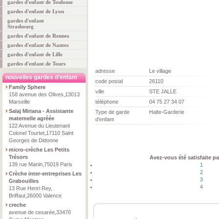
gardes d'enfant de Toulouse
gardes d'enfant de Lyon
gardes d'enfant
Strasbourg
gardes d'enfant de Rennes
gardes d'enfant de Nantes
gardes d'enfant de Lille
gardes d'enfant de Tours
adresse
Le village
nouvelles gardes d'enfant
code postal
26110
Family Sphere
ville
STE JALLE
158 avenue des Olives,13013
Marseille
téléphone
04 75 27 34 07
Salaj Miriana - Assistante
Type de garde
Halte-Garderie
maternelle agréée
d'enfant
122 Avenue du Lieutenant
Colonel Tourtet,17110 Saint
Georges de Didonne
micro-crèche Les Petits
Trésors
Avez-vous été satisfaite pa
139 rue Manin,75019 Paris
1
2
Crèche inter-entreprises Les
3
Grabouilles
4
13 Rue Henri Rey,
Briffaut,26000 Valence
creche
avenue de cesarée,33470