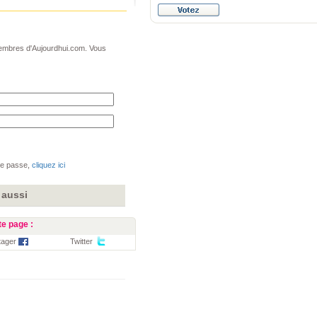
 membres d'Aujourdhui.com. Vous
de passe,
cliquez ici
 aussi
e page :
tager
Twitter