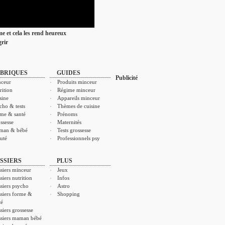
ime et cela les rend heureux
rir
BRIQUES
GUIDES
Publicité
ceur
Produits minceur
rition
Régime minceur
sine
Appareils minceur
cho & tests
Thèmes de cuisine
me & santé
Prénoms
ssesse
Maternités
man & bébé
Tests grossesse
uté
Professionnels psy
SSIERS
PLUS
siers minceur
Jeux
siers nutrition
Infos
siers psycho
Astro
siers forme &
Shopping
té
siers grossesse
siers maman bébé