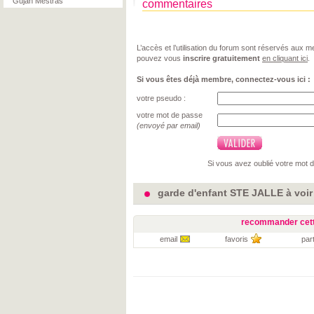
Gujan Mestras
commentaires
L’accès et l’utilisation du forum sont réservés aux
pouvez vous
inscrire gratuitement
en cliquant ici
.
Si vous êtes déjà membre, connectez-vous ici :
votre pseudo :
votre mot de passe
(envoyé par email)
Si vous avez oublié votre mot 
garde d'enfant STE JALLE à voir
recommander cett
email
favoris
par