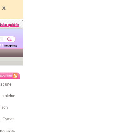
isite guidée
457
inscrites
'abonner
s : une
en pleine
e son
hel Cymes
érée avec