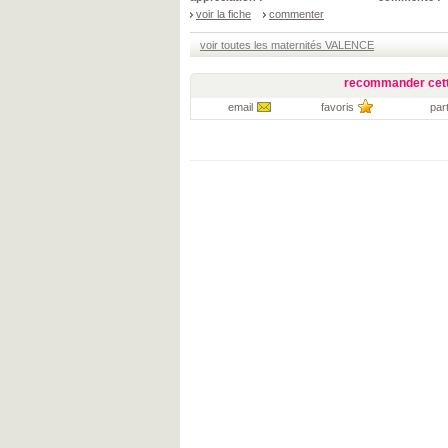
voir la fiche
commenter
voir toutes les maternités VALENCE
recommander cett
email
favoris
par