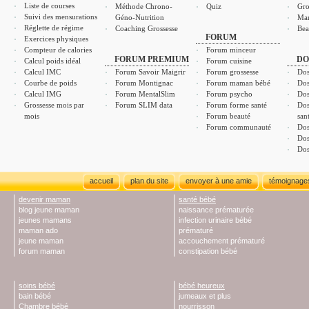
Liste de courses
Méthode Chrono-
Quiz
Gro
Suivi des mensurations
Géno-Nutrition
Ma
Réglette de régime
Coaching Grossesse
Bea
FORUM
Exercices physiques
Compteur de calories
Forum minceur
FORUM PREMIUM
DO
Calcul poids idéal
Forum cuisine
Calcul IMC
Forum Savoir Maigrir
Forum grossesse
Dos
Courbe de poids
Forum Montignac
Forum maman bébé
Dos
Calcul IMG
Forum MentalSlim
Forum psycho
Dos
Grossesse mois par
Forum SLIM data
Forum forme santé
Dos
mois
Forum beauté
san
Forum communauté
Dos
Dos
Dos
accueil
plan du site
envoyer à une amie
témoignage
devenir maman
santé bébé
blog jeune maman
naissance prématurée
jeunes mamans
infection urinaire bébé
maman ado
prématuré
jeune maman
accouchement prématuré
forum maman
constipation bébé
soins bébé
bébé heureux
bain bébé
jumeaux et plus
Chambre bébé
nourrisson