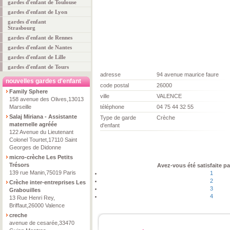
gardes d'enfant de Toulouse
gardes d'enfant de Lyon
gardes d'enfant
Strasbourg
gardes d'enfant de Rennes
gardes d'enfant de Nantes
gardes d'enfant de Lille
gardes d'enfant de Tours
adresse
94 avenue maurice faure
nouvelles gardes d'enfant
code postal
26000
Family Sphere
ville
VALENCE
158 avenue des Olives,13013
Marseille
téléphone
04 75 44 32 55
Salaj Miriana - Assistante
Type de garde
Crèche
maternelle agréée
d'enfant
122 Avenue du Lieutenant
Colonel Tourtet,17110 Saint
Georges de Didonne
micro-crèche Les Petits
Trésors
Avez-vous été satisfaite pa
139 rue Manin,75019 Paris
1
2
Crèche inter-entreprises Les
3
Grabouilles
4
13 Rue Henri Rey,
Briffaut,26000 Valence
creche
avenue de cesarée,33470