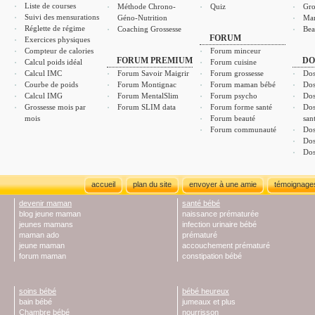
Liste de courses
Méthode Chrono-
Quiz
Gro
Suivi des mensurations
Géno-Nutrition
Ma
Réglette de régime
Coaching Grossesse
Bea
FORUM
Exercices physiques
Compteur de calories
Forum minceur
FORUM PREMIUM
DO
Calcul poids idéal
Forum cuisine
Calcul IMC
Forum Savoir Maigrir
Forum grossesse
Dos
Courbe de poids
Forum Montignac
Forum maman bébé
Dos
Calcul IMG
Forum MentalSlim
Forum psycho
Dos
Grossesse mois par
Forum SLIM data
Forum forme santé
Dos
mois
Forum beauté
san
Forum communauté
Dos
Dos
Dos
accueil
plan du site
envoyer à une amie
témoignage
devenir maman
santé bébé
blog jeune maman
naissance prématurée
jeunes mamans
infection urinaire bébé
maman ado
prématuré
jeune maman
accouchement prématuré
forum maman
constipation bébé
soins bébé
bébé heureux
bain bébé
jumeaux et plus
Chambre bébé
nourrisson