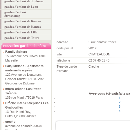
gardes d'enfant de Toulouse
gardes d'enfant de Lyon
gardes d'enfant
Strasbourg
gardes d'enfant de Rennes
gardes d'enfant de Nantes
gardes d'enfant de Lille
gardes d'enfant de Tours
adresse
3 rue anatole france
nouvelles gardes d'enfant
code postal
28200
Family Sphere
ville
CHATEAUDUN
158 avenue des Olives,13013
Marseille
téléphone
02 37 45 51 45
Salaj Miriana - Assistante
Type de garde
Crèche
maternelle agréée
d'enfant
122 Avenue du Lieutenant
Colonel Tourtet,17110 Saint
Georges de Didonne
micro-crèche Les Petits
Trésors
Avez-vous été satisfaite pa
139 rue Manin,75019 Paris
1
2
Crèche inter-entreprises Les
3
Grabouilles
4
13 Rue Henri Rey,
Briffaut,26000 Valence
creche
avenue de cesarée,33470