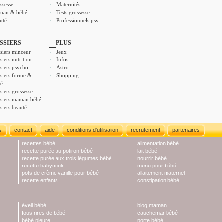
ssesse
Maternités
man & bébé
Tests grossesse
uté
Professionnels psy
SSIERS
PLUS
siers minceur
Jeux
siers nutrition
Infos
siers psycho
Astro
siers forme &
Shopping
té
siers grossesse
siers maman bébé
siers beauté
s
contact
aide
conditions d'utilisation
recrutement
partenaires
recettes bébé
alimentation bébé
recette purée au potiron bébé
lait bébé
recette purée aux trois légumes bébé
nourrir bébé
recette babycook
menu pour bébé
pots de crème vanille pour bébé
allaitement maternel
recette enfants
constipation bébé
éveil bébé
blog maman
fous rires de bébé
cauchemar bébé
bébé pleure
porte bébé