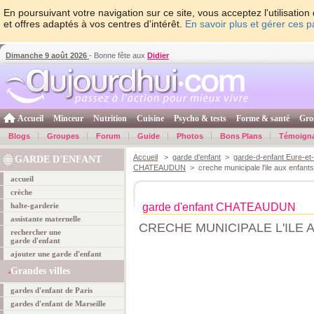
En poursuivant votre navigation sur ce site, vous acceptez l'utilisati
et offres adaptés à vos centres d'intérêt.
En savoir plus et gérer ces 
Dimanche 9 août 2026
- Bonne fête aux
Didier
Accueil
Minceur
Nutrition
Cuisine
Psycho & tests
Forme & santé
Gro
Blogs
Groupes
Forum
Guide
Photos
Bons Plans
Témoign
Accueil
>
garde d'enfant
>
garde-d-enfant Eure-et-
GARDE D'ENFANT
CHATEAUDUN
> creche municipale l'ile aux enfants
accueil
crèche
halte-garderie
garde d'enfant CHATEAUDUN
assistante maternelle
CRECHE MUNICIPALE L'ILE 
rechercher une
garde d'enfant
ajouter une garde d'enfant
Grandes villes
gardes d'enfant de Paris
gardes d'enfant de Marseille