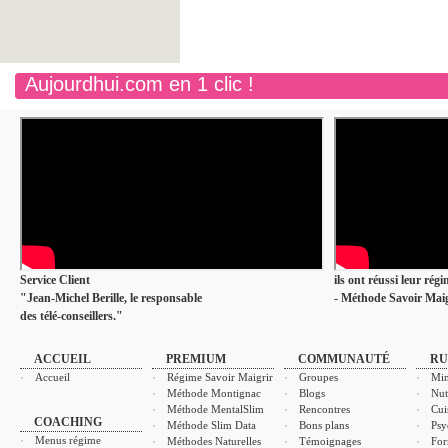
Aujourdhui.com en 1 clic !
Service Client
ils ont réussi leur rég
"Jean-Michel Berille, le responsable
- Méthode Savoir Maig
des télé-conseillers."
ACCUEIL
PREMIUM
COMMUNAUTÉ
RU
Accueil
Régime Savoir Maigrir
Groupes
Min
Méthode Montignac
Blogs
Nut
Méthode MentalSlim
Rencontres
Cui
COACHING
Méthode Slim Data
Bons plans
Psy
Menus régime
Méthodes Naturelles
Témoignages
For