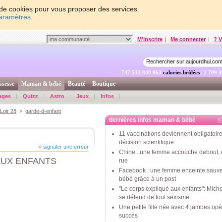
on de cookies pour vous proposer des services
paramètres.
M'inscrire
|
Me connecter
|
? V
747 532 841 613
calories brûlées
| 2 709 
ssesse
Maman & bébé
Beauté
Boutique
ages
Quizz
Astro
Jeux
Infos
Loir 28
>
garde-d-enfant
dernières infos maman & bébé
s
11 vaccinations deviennent obligatoire
décision scientifique
» signaler une erreur
Chine : une femme accouche debout, 
AUX ENFANTS
rue
Facebook : une femme enceinte sauv
bébé grâce à un post
"Le corps expliqué aux enfants": Mic
se défend de tout sexisme
Une petite fille née avec 4 jambes op
succès