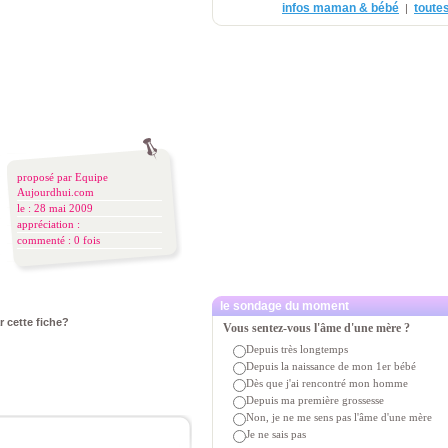
infos maman & bébé
toutes
|
proposé par
Equipe
Aujourdhui.com
le : 28 mai 2009
appréciation :
commenté :
0 fois
le sondage du moment
r cette fiche?
Vous sentez-vous l'âme d'une mère ?
Depuis très longtemps
Depuis la naissance de mon 1er bébé
Dès que j'ai rencontré mon homme
Depuis ma première grossesse
Non, je ne me sens pas l'âme d'une mère
Je ne sais pas