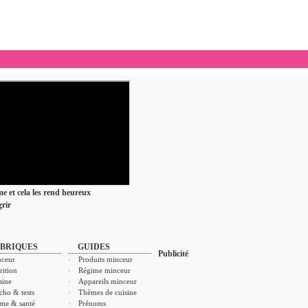
ime et cela les rend heureux
rir
BRIQUES
GUIDES
Publicité
ceur
Produits minceur
rition
Régime minceur
sine
Appareils minceur
cho & tests
Thèmes de cuisine
me & santé
Prénoms