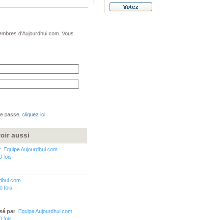
 membres d'Aujourdhui.com. Vous
de passe,
cliquez ici
oir aussi
r
Equipe Aujourdhui.com
0 fois
rdhui.com
0 fois
sé par
Equipe Aujourdhui.com
0 fois