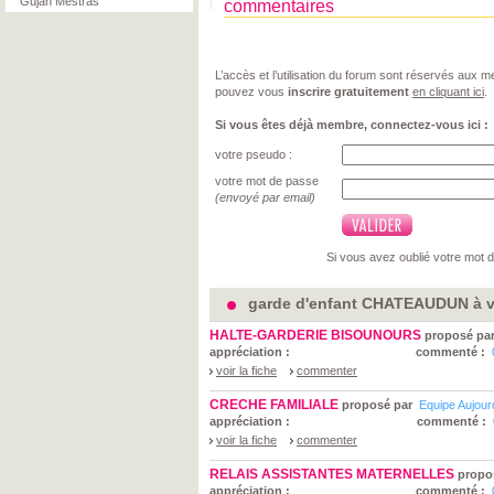
Gujan Mestras
commentaires
L’accès et l’utilisation du forum sont réservés aux
pouvez vous
inscrire gratuitement
en cliquant ici
.
Si vous êtes déjà membre, connectez-vous ici :
votre pseudo :
votre mot de passe
(envoyé par email)
Si vous avez oublié votre mot 
garde d'enfant CHATEAUDUN à v
HALTE-GARDERIE BISOUNOURS
proposé pa
appréciation :
commenté :
voir la fiche
commenter
CRECHE FAMILIALE
proposé par
Equipe Aujou
appréciation :
commenté :
voir la fiche
commenter
RELAIS ASSISTANTES MATERNELLES
propo
appréciation :
commenté :