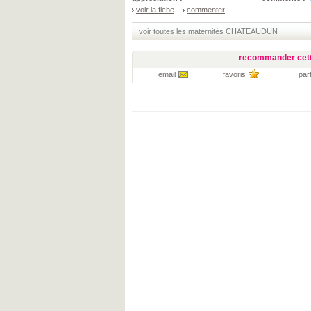
voir la fiche
commenter
voir toutes les maternités CHATEAUDUN
recommander cett
email
favoris
par