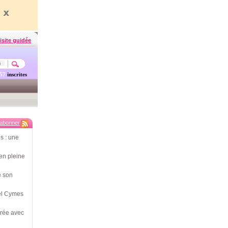
isite guidée
457
inscrites
'abonner
s : une
en pleine
e son
hel Cymes
érée avec