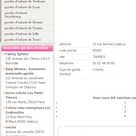
gardes d'enfant de Toulouse
gardes d'enfant de Lyon
gardes d'enfant
Strasbourg
gardes d'enfant de Rennes
gardes d'enfant de Nantes
gardes d'enfant de Lille
gardes d'enfant de Tours
adresse
15 rue bernard palissy
nouvelles gardes d'enfant
code postal
65000
Family Sphere
ville
TARBES
158 avenue des Olives,13013
Marseille
téléphone
05 62 44 08 80
Salaj Miriana - Assistante
Type de garde
Crèche
maternelle agréée
d'enfant
122 Avenue du Lieutenant
Colonel Tourtet,17110 Saint
Georges de Didonne
micro-crèche Les Petits
Trésors
Avez-vous été satisfaite pa
139 rue Manin,75019 Paris
1
2
Crèche inter-entreprises Les
3
Grabouilles
4
13 Rue Henri Rey,
Briffaut,26000 Valence
creche
avenue de cesarée,33470