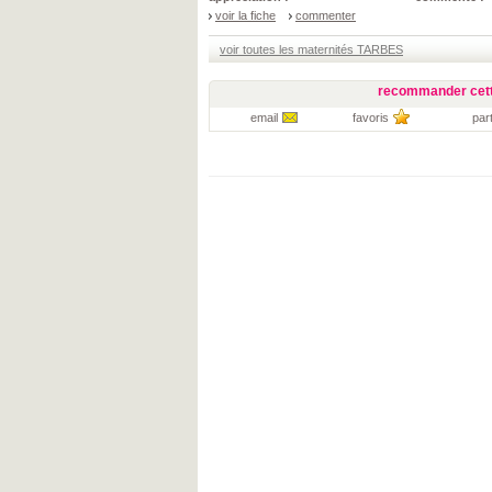
voir la fiche
commenter
voir toutes les maternités TARBES
recommander cett
email
favoris
par