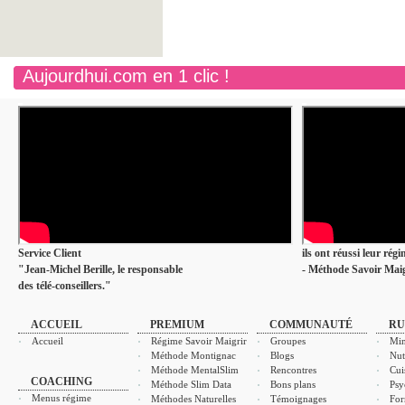
Aujourdhui.com en 1 clic !
Service Client
ils ont réussi leur rég
"Jean-Michel Berille, le responsable
- Méthode Savoir Maig
des télé-conseillers."
ACCUEIL
PREMIUM
COMMUNAUTÉ
RU
Accueil
Régime Savoir Maigrir
Groupes
Min
Méthode Montignac
Blogs
Nut
Méthode MentalSlim
Rencontres
Cui
COACHING
Méthode Slim Data
Bons plans
Psy
Menus régime
Méthodes Naturelles
Témoignages
For