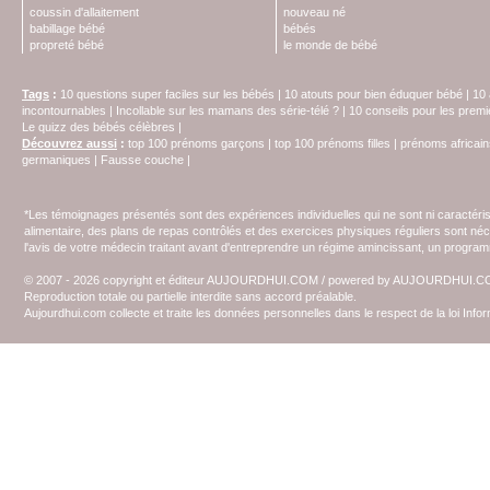
coussin d'allaitement
nouveau né
babillage bébé
bébés
propreté bébé
le monde de bébé
Tags
:
10 questions super faciles sur les bébés
|
10 atouts pour bien éduquer bébé
|
10 
incontournables
|
Incollable sur les mamans des série-télé ?
|
10 conseils pour les prem
Le quizz des bébés célèbres
|
Découvrez aussi
:
top 100 prénoms garçons
|
top 100 prénoms filles
|
prénoms africain
germaniques
|
Fausse couche
|
*Les témoignages présentés sont des expériences individuelles qui ne sont ni caractéri
alimentaire, des plans de repas contrôlés et des exercices physiques réguliers sont n
l'avis de votre médecin traitant avant d'entreprendre un régime amincissant, un programm
© 2007 - 2026 copyright et éditeur AUJOURDHUI.COM / powered by AUJOURDHUI.
Reproduction totale ou partielle interdite sans accord préalable.
Aujourdhui.com collecte et traite les données personnelles dans le respect de la loi Inf