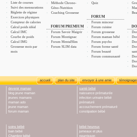
Liste de courses
Méthode Chrono-
Quiz
Gro
Suivi des mensurations
Géno-Nutrition
Ma
Réglette de régime
Coaching Grossesse
Bea
FORUM
Exercices physiques
Compteur de calories
Forum minceur
FORUM PREMIUM
DO
Calcul poids idéal
Forum cuisine
Calcul IMC
Forum Savoir Maigrir
Forum grossesse
Dos
Courbe de poids
Forum Montignac
Forum maman bébé
Dos
Calcul IMG
Forum MentalSlim
Forum psycho
Dos
Grossesse mois par
Forum SLIM data
Forum forme santé
Dos
mois
Forum beauté
san
Forum communauté
Dos
Dos
Dos
accueil
plan du site
envoyer à une amie
témoignage
devenir maman
santé bébé
blog jeune maman
naissance prématurée
jeunes mamans
infection urinaire bébé
maman ado
prématuré
jeune maman
accouchement prématuré
forum maman
constipation bébé
soins bébé
bébé heureux
bain bébé
jumeaux et plus
Chambre bébé
nourrisson