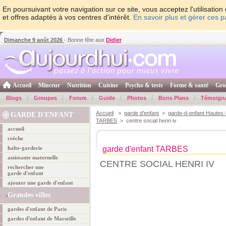
En poursuivant votre navigation sur ce site, vous acceptez l'utilisati
et offres adaptés à vos centres d'intérêt.
En savoir plus et gérer ces 
Dimanche 9 août 2026
- Bonne fête aux
Didier
Accueil
Minceur
Nutrition
Cuisine
Psycho & tests
Forme & santé
Gro
Blogs
Groupes
Forum
Guide
Photos
Bons Plans
Témoign
Accueil
>
garde d'enfant
>
garde-d-enfant Hautes
GARDE D'ENFANT
TARBES
> centre social henri iv
accueil
crèche
halte-garderie
garde d'enfant TARBES
assistante maternelle
CENTRE SOCIAL HENRI IV
rechercher une
garde d'enfant
ajouter une garde d'enfant
Grandes villes
gardes d'enfant de Paris
gardes d'enfant de Marseille