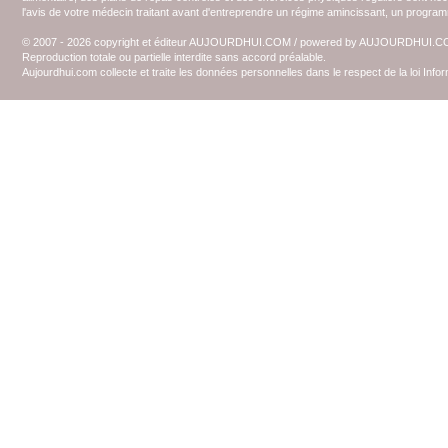
l'avis de votre médecin traitant avant d'entreprendre un régime amincissant, un programm
© 2007 - 2026 copyright et éditeur AUJOURDHUI.COM / powered by AUJOURDHUI.
Reproduction totale ou partielle interdite sans accord préalable.
Aujourdhui.com collecte et traite les données personnelles dans le respect de la loi Inf