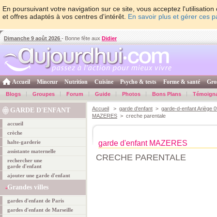
En poursuivant votre navigation sur ce site, vous acceptez l'utilisati
et offres adaptés à vos centres d'intérêt.
En savoir plus et gérer ces 
Dimanche 9 août 2026
- Bonne fête aux
Didier
Accueil
Minceur
Nutrition
Cuisine
Psycho & tests
Forme & santé
Gro
Blogs
Groupes
Forum
Guide
Photos
Bons Plans
Témoign
Accueil
>
garde d'enfant
>
garde-d-enfant Ariège 0
GARDE D'ENFANT
MAZERES
> creche parentale
accueil
crèche
halte-garderie
garde d'enfant MAZERES
assistante maternelle
CRECHE PARENTALE
rechercher une
garde d'enfant
ajouter une garde d'enfant
Grandes villes
gardes d'enfant de Paris
gardes d'enfant de Marseille