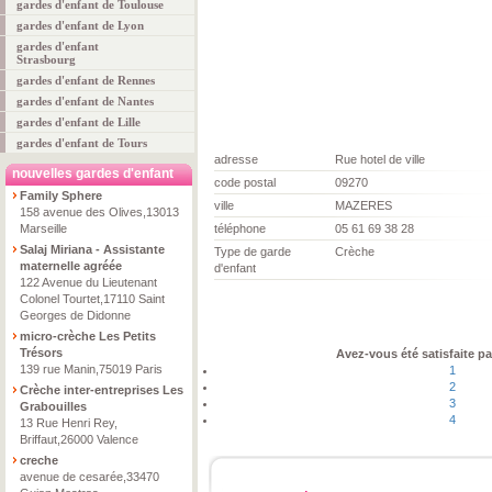
gardes d'enfant de Toulouse
gardes d'enfant de Lyon
gardes d'enfant
Strasbourg
gardes d'enfant de Rennes
gardes d'enfant de Nantes
gardes d'enfant de Lille
gardes d'enfant de Tours
adresse
Rue hotel de ville
nouvelles gardes d'enfant
code postal
09270
Family Sphere
ville
MAZERES
158 avenue des Olives,13013
Marseille
téléphone
05 61 69 38 28
Salaj Miriana - Assistante
Type de garde
Crèche
maternelle agréée
d'enfant
122 Avenue du Lieutenant
Colonel Tourtet,17110 Saint
Georges de Didonne
micro-crèche Les Petits
Trésors
Avez-vous été satisfaite pa
139 rue Manin,75019 Paris
1
2
Crèche inter-entreprises Les
3
Grabouilles
4
13 Rue Henri Rey,
Briffaut,26000 Valence
creche
avenue de cesarée,33470