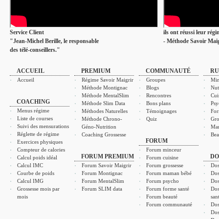
Service Client
ils ont réussi leur rég
"Jean-Michel Berille, le responsable
- Méthode Savoir Maig
des télé-conseillers."
ACCUEIL
PREMIUM
COMMUNAUTÉ
RU
Accueil
Régime Savoir Maigrir
Groupes
Min
Méthode Montignac
Blogs
Nut
Méthode MentalSlim
Rencontres
Cui
COACHING
Méthode Slim Data
Bons plans
Psy
Menus régime
Méthodes Naturelles
Témoignages
For
Liste de courses
Méthode Chrono-
Quiz
Gro
Suivi des mensurations
Géno-Nutrition
Ma
Réglette de régime
Coaching Grossesse
Bea
FORUM
Exercices physiques
Compteur de calories
Forum minceur
FORUM PREMIUM
DO
Calcul poids idéal
Forum cuisine
Calcul IMC
Forum Savoir Maigrir
Forum grossesse
Dos
Courbe de poids
Forum Montignac
Forum maman bébé
Dos
Calcul IMG
Forum MentalSlim
Forum psycho
Dos
Grossesse mois par
Forum SLIM data
Forum forme santé
Dos
mois
Forum beauté
san
Forum communauté
Dos
Dos