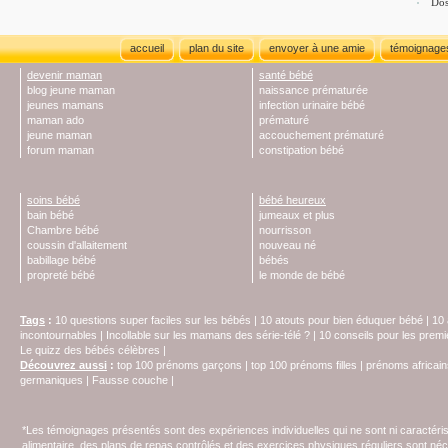
Dos
accueil
plan du site
envoyer à une amie
témoignage
devenir maman
santé bébé
blog jeune maman
naissance prématurée
jeunes mamans
infection urinaire bébé
maman ado
prématuré
jeune maman
accouchement prématuré
forum maman
constipation bébé
soins bébé
bébé heureux
bain bébé
jumeaux et plus
Chambre bébé
nourrisson
coussin d'allaitement
nouveau né
babillage bébé
bébés
propreté bébé
le monde de bébé
Tags
:
10 questions super faciles sur les bébés
|
10 atouts pour bien éduquer bébé
|
10 
incontournables
|
Incollable sur les mamans des série-télé ?
|
10 conseils pour les prem
Le quizz des bébés célèbres
|
Découvrez aussi
:
top 100 prénoms garçons
|
top 100 prénoms filles
|
prénoms africain
germaniques
|
Fausse couche
|
*Les témoignages présentés sont des expériences individuelles qui ne sont ni caractéri
alimentaire, des plans de repas contrôlés et des exercices physiques réguliers sont n