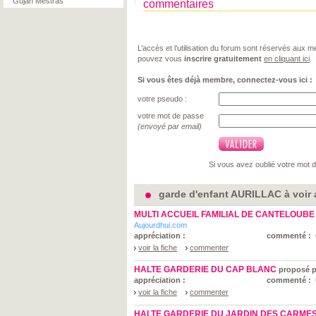
Gujan Mestras
commentaires
L’accès et l’utilisation du forum sont réservés aux
pouvez vous
inscrire gratuitement
en cliquant ici
.
Si vous êtes déjà membre, connectez-vous ici :
votre pseudo :
votre mot de passe
(envoyé par email)
Si vous avez oublié votre mot 
garde d'enfant AURILLAC à voir 
MULTI ACCUEIL FAMILIAL DE CANTELOUBE
Aujourdhui.com
appréciation :
commenté :
voir la fiche
commenter
HALTE GARDERIE DU CAP BLANC
proposé p
appréciation :
commenté :
voir la fiche
commenter
HALTE GARDERIE DU JARDIN DES CARME