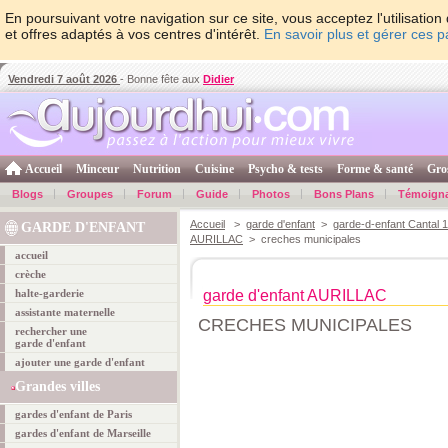
En poursuivant votre navigation sur ce site, vous acceptez l'utilisati
et offres adaptés à vos centres d'intérêt.
En savoir plus et gérer ces 
Vendredi 7 août 2026
- Bonne fête aux
Didier
Accueil
Minceur
Nutrition
Cuisine
Psycho & tests
Forme & santé
Gro
Blogs
Groupes
Forum
Guide
Photos
Bons Plans
Témoign
Accueil
>
garde d'enfant
>
garde-d-enfant Cantal 
GARDE D'ENFANT
AURILLAC
> creches municipales
accueil
crèche
halte-garderie
garde d'enfant AURILLAC
assistante maternelle
CRECHES MUNICIPALES
rechercher une
garde d'enfant
ajouter une garde d'enfant
Grandes villes
gardes d'enfant de Paris
gardes d'enfant de Marseille