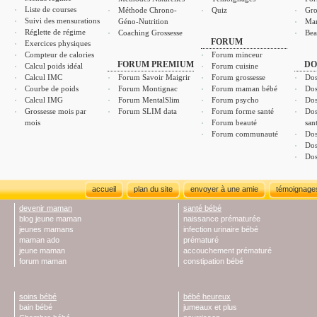
Liste de courses
Méthode Chrono-
Quiz
Gro
Suivi des mensurations
Géno-Nutrition
Ma
Réglette de régime
Coaching Grossesse
Bea
FORUM
Exercices physiques
Compteur de calories
Forum minceur
FORUM PREMIUM
DO
Calcul poids idéal
Forum cuisine
Calcul IMC
Forum Savoir Maigrir
Forum grossesse
Dos
Courbe de poids
Forum Montignac
Forum maman bébé
Dos
Calcul IMG
Forum MentalSlim
Forum psycho
Dos
Grossesse mois par
Forum SLIM data
Forum forme santé
Dos
mois
Forum beauté
san
Forum communauté
Dos
Dos
Dos
accueil
plan du site
envoyer à une amie
témoignage
devenir maman
santé bébé
blog jeune maman
naissance prématurée
jeunes mamans
infection urinaire bébé
maman ado
prématuré
jeune maman
accouchement prématuré
forum maman
constipation bébé
soins bébé
bébé heureux
bain bébé
jumeaux et plus