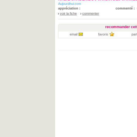
Aujourdhui.com
appréciation :
commenté :
voir la fiche
commenter
recommander cett
email
favoris
par