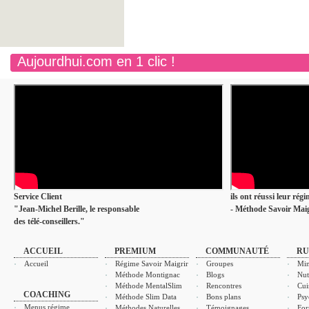
Aujourdhui.com en 1 clic !
Service Client
ils ont réussi leur rég
"Jean-Michel Berille, le responsable
- Méthode Savoir Maig
des télé-conseillers."
ACCUEIL
PREMIUM
COMMUNAUTÉ
RU
Accueil
Régime Savoir Maigrir
Groupes
Min
Méthode Montignac
Blogs
Nut
Méthode MentalSlim
Rencontres
Cui
COACHING
Méthode Slim Data
Bons plans
Psy
Menus régime
Méthodes Naturelles
Témoignages
For