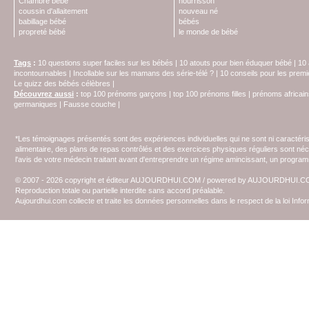
Chambre bébé
nourrisson
coussin d'allaitement
nouveau né
babillage bébé
bébés
propreté bébé
le monde de bébé
Tags
:
10 questions super faciles sur les bébés
|
10 atouts pour bien éduquer bébé
|
10 
incontournables
|
Incollable sur les mamans des série-télé ?
|
10 conseils pour les prem
Le quizz des bébés célèbres
|
Découvrez aussi
:
top 100 prénoms garçons
|
top 100 prénoms filles
|
prénoms africain
germaniques
|
Fausse couche
|
*Les témoignages présentés sont des expériences individuelles qui ne sont ni caractéri
alimentaire, des plans de repas contrôlés et des exercices physiques réguliers sont n
l'avis de votre médecin traitant avant d'entreprendre un régime amincissant, un programm
© 2007 - 2026 copyright et éditeur AUJOURDHUI.COM / powered by AUJOURDHUI.
Reproduction totale ou partielle interdite sans accord préalable.
Aujourdhui.com collecte et traite les données personnelles dans le respect de la loi Inf