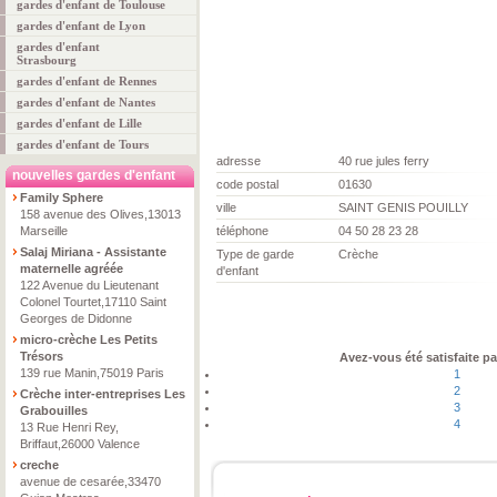
gardes d'enfant de Toulouse
gardes d'enfant de Lyon
gardes d'enfant
Strasbourg
gardes d'enfant de Rennes
gardes d'enfant de Nantes
gardes d'enfant de Lille
gardes d'enfant de Tours
adresse
40 rue jules ferry
nouvelles gardes d'enfant
code postal
01630
Family Sphere
ville
SAINT GENIS POUILLY
158 avenue des Olives,13013
Marseille
téléphone
04 50 28 23 28
Salaj Miriana - Assistante
Type de garde
Crèche
maternelle agréée
d'enfant
122 Avenue du Lieutenant
Colonel Tourtet,17110 Saint
Georges de Didonne
micro-crèche Les Petits
Trésors
Avez-vous été satisfaite pa
139 rue Manin,75019 Paris
1
2
Crèche inter-entreprises Les
3
Grabouilles
4
13 Rue Henri Rey,
Briffaut,26000 Valence
creche
avenue de cesarée,33470