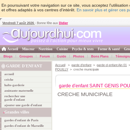
En poursuivant votre navigation sur ce site, vous acceptez l'utilisati
et offres adaptés à vos centres d'intérêt.
En savoir plus et gérer ces 
Vendredi 7 août 2026
- Bonne fête aux
Didier
Accueil
Minceur
Nutrition
Cuisine
Psycho & tests
Forme & santé
Gro
Blogs
Groupes
Forum
Guide
Photos
Bons Plans
Témoign
Accueil
>
garde d'enfant
>
garde-d-enfant Ain 01
GARDE D'ENFANT
POUILLY
> creche municipale
accueil
crèche
halte-garderie
garde d'enfant SAINT GENIS PO
assistante maternelle
CRECHE MUNICIPALE
rechercher une
garde d'enfant
ajouter une garde d'enfant
Grandes villes
gardes d'enfant de Paris
gardes d'enfant de Marseille