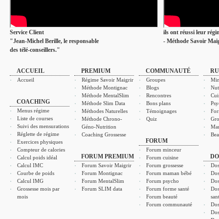
Service Client
ils ont réussi leur rég
"Jean-Michel Berille, le responsable
- Méthode Savoir Maig
des télé-conseillers."
ACCUEIL
PREMIUM
COMMUNAUTÉ
RU
Accueil
Régime Savoir Maigrir
Groupes
Min
Méthode Montignac
Blogs
Nut
Méthode MentalSlim
Rencontres
Cui
COACHING
Méthode Slim Data
Bons plans
Psy
Menus régime
Méthodes Naturelles
Témoignages
For
Liste de courses
Méthode Chrono-
Quiz
Gro
Suivi des mensurations
Géno-Nutrition
Ma
Réglette de régime
Coaching Grossesse
Bea
FORUM
Exercices physiques
Compteur de calories
Forum minceur
FORUM PREMIUM
DO
Calcul poids idéal
Forum cuisine
Calcul IMC
Forum Savoir Maigrir
Forum grossesse
Dos
Courbe de poids
Forum Montignac
Forum maman bébé
Dos
Calcul IMG
Forum MentalSlim
Forum psycho
Dos
Grossesse mois par
Forum SLIM data
Forum forme santé
Dos
mois
Forum beauté
san
Forum communauté
Dos
Dos