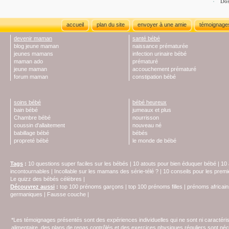
Dos
accueil
plan du site
envoyer à une amie
témoignage
devenir maman
santé bébé
blog jeune maman
naissance prématurée
jeunes mamans
infection urinaire bébé
maman ado
prématuré
jeune maman
accouchement prématuré
forum maman
constipation bébé
soins bébé
bébé heureux
bain bébé
jumeaux et plus
Chambre bébé
nourrisson
coussin d'allaitement
nouveau né
babillage bébé
bébés
propreté bébé
le monde de bébé
Tags
:
10 questions super faciles sur les bébés
|
10 atouts pour bien éduquer bébé
|
10 
incontournables
|
Incollable sur les mamans des série-télé ?
|
10 conseils pour les prem
Le quizz des bébés célèbres
|
Découvrez aussi
:
top 100 prénoms garçons
|
top 100 prénoms filles
|
prénoms africain
germaniques
|
Fausse couche
|
*Les témoignages présentés sont des expériences individuelles qui ne sont ni caractéri
alimentaire, des plans de repas contrôlés et des exercices physiques réguliers sont n