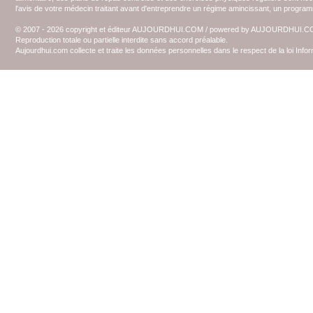
l'avis de votre médecin traitant avant d'entreprendre un régime amincissant, un programm
© 2007 - 2026 copyright et éditeur AUJOURDHUI.COM / powered by AUJOURDHUI.
Reproduction totale ou partielle interdite sans accord préalable.
Aujourdhui.com collecte et traite les données personnelles dans le respect de la loi Inf