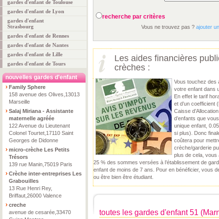
gardes d'enfant de Toulouse
gardes d'enfant de Lyon
recherche par critères
gardes d'enfant
Strasbourg
Vous ne trouvez pas ?
ajouter u
gardes d'enfant de Rennes
gardes d'enfant de Nantes
gardes d'enfant de Lille
Les aides financières publ
gardes d'enfant de Tours
crèches :
nouvelles gardes d'enfant
Vous touchez des 
Family Sphere
votre enfant dans 
158 avenue des Olives,13013
En effet le tarif ho
Marseille
et d’un coefficient 
Salaj Miriana - Assistante
Caisse d’Allocatio
maternelle agréée
d’enfants que vous
122 Avenue du Lieutenant
unique enfant, 0.05
Colonel Tourtet,17110 Saint
si plus). Donc final
Georges de Didonne
coûtera pour mettr
crèche/garderie pu
micro-crèche Les Petits
plus de cela, vous 
Trésors
25 % des sommes versées à l’établissement de garde 
139 rue Manin,75019 Paris
enfant de moins de 7 ans. Pour en bénéficier, vous 
Crèche inter-entreprises Les
ou être bien être étudiant.
Grabouilles
13 Rue Henri Rey,
Briffaut,26000 Valence
creche
toutes les gardes d'enfant 51 (Mar
avenue de cesarée,33470