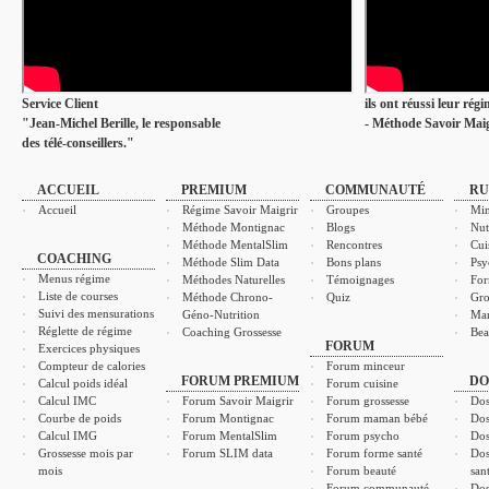
Service Client
ils ont réussi leur rég
"Jean-Michel Berille, le responsable
- Méthode Savoir Maig
des télé-conseillers."
ACCUEIL
PREMIUM
COMMUNAUTÉ
RU
Accueil
Régime Savoir Maigrir
Groupes
Min
Méthode Montignac
Blogs
Nut
Méthode MentalSlim
Rencontres
Cui
COACHING
Méthode Slim Data
Bons plans
Psy
Menus régime
Méthodes Naturelles
Témoignages
For
Liste de courses
Méthode Chrono-
Quiz
Gro
Suivi des mensurations
Géno-Nutrition
Ma
Réglette de régime
Coaching Grossesse
Bea
FORUM
Exercices physiques
Compteur de calories
Forum minceur
FORUM PREMIUM
DO
Calcul poids idéal
Forum cuisine
Calcul IMC
Forum Savoir Maigrir
Forum grossesse
Dos
Courbe de poids
Forum Montignac
Forum maman bébé
Dos
Calcul IMG
Forum MentalSlim
Forum psycho
Dos
Grossesse mois par
Forum SLIM data
Forum forme santé
Dos
mois
Forum beauté
san
Forum communauté
Dos