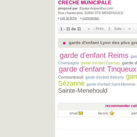
CRECHE MUNICIPALE
proposé par
Equipe Aujourdhui.com
Rue chanteraine, 51800 STE MENEHOULD
voir la fiche
commenter
1 - 11 de 11
«
‹ Préc.
1
Suiv. ›
»
garde d'enfant Lyon des plus gra
garde d'enfant Reims
gar
garde d
Champagne
garde d'enfant Épernay
garde d'enfant Tinqueux
gar
Cormontreuil
garde d'enfant Bétheny
Sézanne
garde d'enfant Saint-Memmie
Sainte-Menehould
recommander cett
email
favoris
par