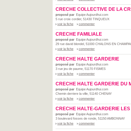
CRECHE COLLECTIVE DE LA CR
proposé par
Equipe Aujourdhui.com
5 rue croix cordier, 51430 TINQUEUX
voir la fiche
commenter
CRECHE FAMILIALE
proposé par
Equipe Aujourdhui.com
29 rue david blondel, 51000 CHALONS EN CHAMP
voir la fiche
commenter
CRECHE HALTE GARDERIE
proposé par
Equipe Aujourdhui.com
3 rue jeu de paume, 51170 FISMES
voir la fiche
commenter
CRECHE HALTE GARDERIE DU 
proposé par
Equipe Aujourdhui.com
Chemin derriere la ville, 51140 CHENAY
voir la fiche
commenter
CRECHE HALTE-GARDERIE LES
proposé par
Equipe Aujourdhui.com
3 boulevard fosses de ronde, 51150 AMBONNAY
voir la fiche
commenter