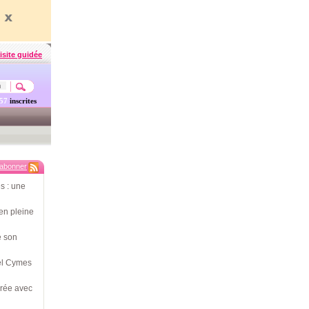
isite guidée
457
inscrites
'abonner
s : une
en pleine
e son
hel Cymes
érée avec