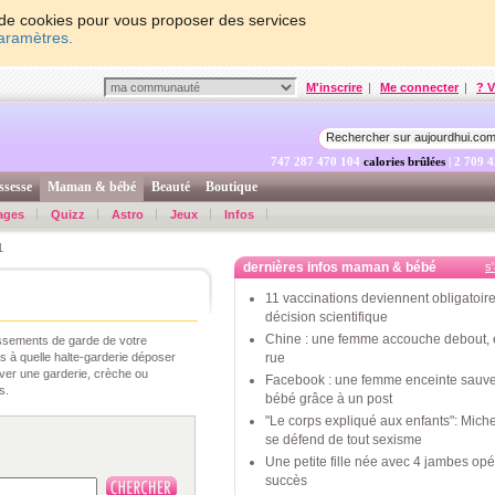
on de cookies pour vous proposer des services
paramètres.
M'inscrire
|
Me connecter
|
? V
747 287 471 404
calories brûlées
| 2 709 
ssesse
Maman & bébé
Beauté
Boutique
ages
Quizz
Astro
Jeux
Infos
1
dernières infos maman & bébé
s
11 vaccinations deviennent obligatoire
décision scientifique
Chine : une femme accouche debout, 
issements de garde de votre
 à quelle halte-garderie déposer
rue
uver une garderie, crèche ou
Facebook : une femme enceinte sauv
s.
bébé grâce à un post
"Le corps expliqué aux enfants": Mic
se défend de tout sexisme
Une petite fille née avec 4 jambes op
succès