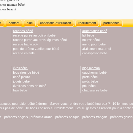
siers maman bébé
siers beauté
s
contact
aide
conditions d'utilisation
recrutement
partenaires
recettes bébé
alimentation bébé
recette purée au potiron bébé
lait bébé
recette purée aux trois légumes bébé
nourrir bébé
recette babycook
menu pour bébé
pots de crème vanille pour bébé
allaitement maternel
recette enfants
constipation bébé
éveil bébé
blog maman
fous rires de bébé
cauchemar bébé
bébé pleure
porte bébé
jouets bébé
poids bébé
éveil des sens de bébé
prix bébé
bain bébé
chaussures bébé
astuces pour aider bébé à dormir
|
Savez-vous rendre votre bébé heureux ?
|
10 femmes pol
iers pas de bébé
|
10 bons conseils sur l'allaitement
|
Les 10 gestes essentiels pour la santé
s
|
prénoms anglais
|
prénoms arabe
|
prénoms basque
|
prénoms français
|
prénoms gallois