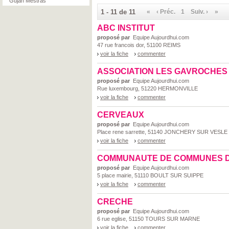
Gujan Mestras
1 - 11 de 11
«
‹ Préc.
1
Suiv. ›
»
ABC INSTITUT
proposé par
Equipe Aujourdhui.com
47 rue francois dor, 51100 REIMS
voir la fiche
commenter
ASSOCIATION LES GAVROCHES
proposé par
Equipe Aujourdhui.com
Rue luxembourg, 51220 HERMONVILLE
voir la fiche
commenter
CERVEAUX
proposé par
Equipe Aujourdhui.com
Place rene sarrette, 51140 JONCHERY SUR VESLE
voir la fiche
commenter
COMMUNAUTE DE COMMUNES DE
proposé par
Equipe Aujourdhui.com
5 place mairie, 51110 BOULT SUR SUIPPE
voir la fiche
commenter
CRECHE
proposé par
Equipe Aujourdhui.com
6 rue eglise, 51150 TOURS SUR MARNE
voir la fiche
commenter