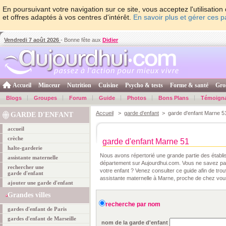
En poursuivant votre navigation sur ce site, vous acceptez l'utilisati
et offres adaptés à vos centres d'intérêt.
En savoir plus et gérer ces 
Vendredi 7 août 2026
- Bonne fête aux
Didier
Accueil
Minceur
Nutrition
Cuisine
Psycho & tests
Forme & santé
Gro
Blogs
Groupes
Forum
Guide
Photos
Bons Plans
Témoign
Accueil
>
garde d'enfant
> garde d'enfant Marne 5
GARDE D'ENFANT
accueil
crèche
garde d'enfant Marne 51
halte-garderie
Nous avons répertorié une grande partie des établ
assistante maternelle
département sur Aujourdhui.com. Vous ne savez pas
rechercher une
votre enfant ? Venez consulter ce guide afin de tro
garde d'enfant
assistante maternelle à Marne, proche de chez vou
ajouter une garde d'enfant
Grandes villes
recherche par nom
gardes d'enfant de Paris
gardes d'enfant de Marseille
nom de la garde d'enfant