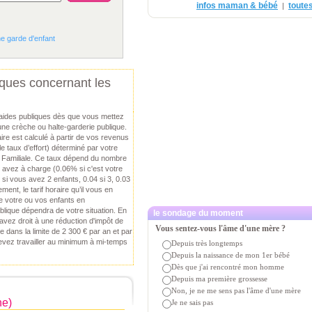
infos maman & bébé
toutes
|
ne garde d'enfant
iques concernant les
aides publiques dès que vous mettez
une crèche ou halte-garderie publique.
raire est calculé à partir de vos revenus
(le taux d’effort) déterminé par votre
n Familiale. Ce taux dépend du nombre
 avez à charge (0.06% si c'est votre
 si vous avez 2 enfants, 0.04 si 3, 0.03
ement, le tarif horaire qu’il vous en
e votre ou vos enfants en
blique dépendra de votre situation. En
le sondage du moment
avez droit à une réduction d'impôt de
Vous sentez-vous l'âme d'une mère ?
dans la limite de 2 300 € par an et par
devez travailler au minimum à mi-temps
Depuis très longtemps
Depuis la naissance de mon 1er bébé
Dès que j'ai rencontré mon homme
Depuis ma première grossesse
Non, je ne me sens pas l'âme d'une mère
ne)
Je ne sais pas