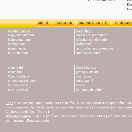
Dos
Dos
accueil
plan du site
envoyer à une amie
témoignage
devenir maman
santé bébé
blog jeune maman
naissance prématurée
jeunes mamans
infection urinaire bébé
maman ado
prématuré
jeune maman
accouchement prématuré
forum maman
constipation bébé
soins bébé
bébé heureux
bain bébé
jumeaux et plus
Chambre bébé
nourrisson
coussin d'allaitement
nouveau né
babillage bébé
bébés
propreté bébé
le monde de bébé
Tags
:
10 questions super faciles sur les bébés
|
10 atouts pour bien éduquer bébé
|
10 
incontournables
|
Incollable sur les mamans des série-télé ?
|
10 conseils pour les prem
Le quizz des bébés célèbres
|
Découvrez aussi
:
top 100 prénoms garçons
|
top 100 prénoms filles
|
prénoms africain
germaniques
|
Fausse couche
|