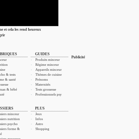
ime et cela les rend heureux
rir
BRIQUES
GUIDES
Publicité
ceur
Produits minceur
rition
Régime minceur
sine
Appareils minceur
cho & tests
Thèmes de cuisine
me & santé
Prénoms
ssesse
Maternités
man & bébé
Tests grossesse
uté
Professionnels psy
SSIERS
PLUS
siers minceur
Jeux
siers nutrition
Infos
siers psycho
Astro
siers forme &
Shopping
té
siers grossesse