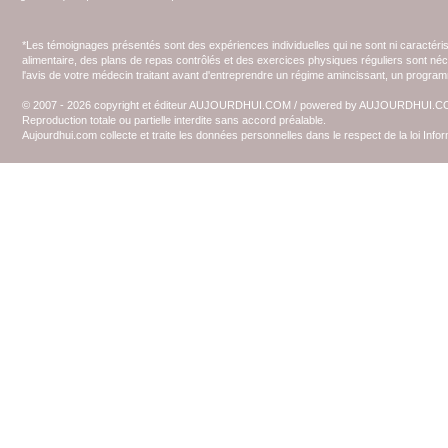
*Les témoignages présentés sont des expériences individuelles qui ne sont ni caractéri
alimentaire, des plans de repas contrôlés et des exercices physiques réguliers sont n
l'avis de votre médecin traitant avant d'entreprendre un régime amincissant, un programm
© 2007 - 2026 copyright et éditeur AUJOURDHUI.COM / powered by AUJOURDHUI.
Reproduction totale ou partielle interdite sans accord préalable.
Aujourdhui.com collecte et traite les données personnelles dans le respect de la loi Inf