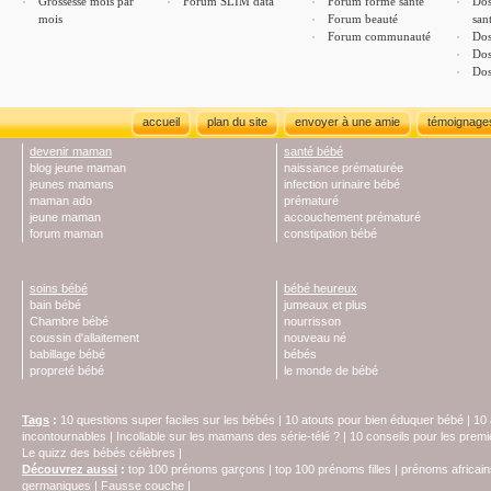
Grossesse mois par
Forum SLIM data
Forum forme santé
Dos
mois
Forum beauté
san
Forum communauté
Dos
Dos
Dos
accueil
plan du site
envoyer à une amie
témoignage
devenir maman
santé bébé
blog jeune maman
naissance prématurée
jeunes mamans
infection urinaire bébé
maman ado
prématuré
jeune maman
accouchement prématuré
forum maman
constipation bébé
soins bébé
bébé heureux
bain bébé
jumeaux et plus
Chambre bébé
nourrisson
coussin d'allaitement
nouveau né
babillage bébé
bébés
propreté bébé
le monde de bébé
Tags
:
10 questions super faciles sur les bébés
|
10 atouts pour bien éduquer bébé
|
10 
incontournables
|
Incollable sur les mamans des série-télé ?
|
10 conseils pour les prem
Le quizz des bébés célèbres
|
Découvrez aussi
:
top 100 prénoms garçons
|
top 100 prénoms filles
|
prénoms africain
germaniques
|
Fausse couche
|