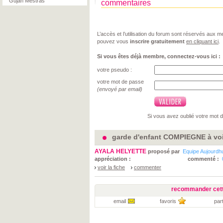
Gujan Mestras
commentaires
L’accès et l’utilisation du forum sont réservés aux
pouvez vous
inscrire gratuitement
en cliquant ici
.
Si vous êtes déjà membre, connectez-vous ici :
votre pseudo :
votre mot de passe
(envoyé par email)
Si vous avez oublié votre mot 
garde d'enfant COMPIEGNE à voi
AYALA HELYETTE
proposé par
Equipe Aujourdh
appréciation :
commenté :
voir la fiche
commenter
recommander cett
email
favoris
par