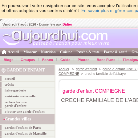
En poursuivant votre navigation sur ce site, vous acceptez l'utilisati
et offres adaptés à vos centres d'intérêt.
En savoir plus et gérer ces 
Vendredi 7 août 2026
- Bonne fête aux
Didier
Accueil
Minceur
Nutrition
Cuisine
Psycho & tests
Forme & santé
Gro
Blogs
Groupes
Forum
Guide
Photos
Bons Plans
Témoign
Accueil
>
garde d'enfant
>
garde-d-enfant Oise 60
GARDE D'ENFANT
COMPIEGNE
> creche familiale de l'abbaye
accueil
crèche
halte-garderie
garde d'enfant COMPIEGNE
assistante maternelle
CRECHE FAMILIALE DE L'AB
rechercher une
garde d'enfant
ajouter une garde d'enfant
Grandes villes
gardes d'enfant de Paris
gardes d'enfant de Marseille