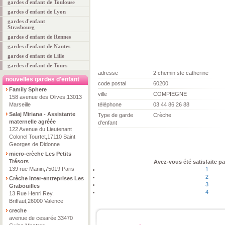
gardes d'enfant de Toulouse
gardes d'enfant de Lyon
gardes d'enfant
Strasbourg
gardes d'enfant de Rennes
gardes d'enfant de Nantes
gardes d'enfant de Lille
gardes d'enfant de Tours
adresse
2 chemin ste catherine
nouvelles gardes d'enfant
code postal
60200
Family Sphere
ville
COMPIEGNE
158 avenue des Olives,13013
Marseille
téléphone
03 44 86 26 88
Salaj Miriana - Assistante
Type de garde
Crèche
maternelle agréée
d'enfant
122 Avenue du Lieutenant
Colonel Tourtet,17110 Saint
Georges de Didonne
micro-crèche Les Petits
Trésors
Avez-vous été satisfaite pa
139 rue Manin,75019 Paris
1
2
Crèche inter-entreprises Les
3
Grabouilles
4
13 Rue Henri Rey,
Briffaut,26000 Valence
creche
avenue de cesarée,33470