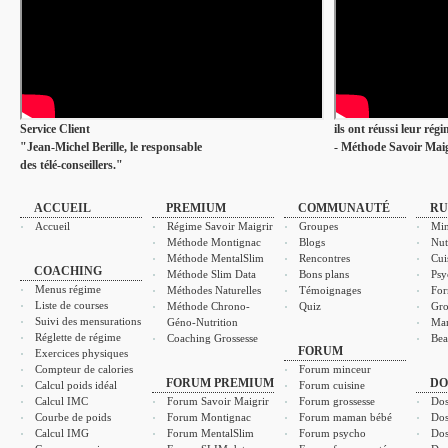
Service Client
ils ont réussi leur rég
"Jean-Michel Berille, le responsable
- Méthode Savoir Maig
des télé-conseillers."
ACCUEIL
PREMIUM
COMMUNAUTÉ
RU
Accueil
Régime Savoir Maigrir
Groupes
Min
Méthode Montignac
Blogs
Nut
Méthode MentalSlim
Rencontres
Cui
COACHING
Méthode Slim Data
Bons plans
Psy
Menus régime
Méthodes Naturelles
Témoignages
For
Liste de courses
Méthode Chrono-
Quiz
Gro
Suivi des mensurations
Géno-Nutrition
Ma
Réglette de régime
Coaching Grossesse
Bea
FORUM
Exercices physiques
Compteur de calories
Forum minceur
FORUM PREMIUM
DO
Calcul poids idéal
Forum cuisine
Calcul IMC
Forum Savoir Maigrir
Forum grossesse
Dos
Courbe de poids
Forum Montignac
Forum maman bébé
Dos
Calcul IMG
Forum MentalSlim
Forum psycho
Dos