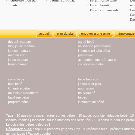
Grossesse mois par
Forum SLIM data
Forum forme santé
Dos
mois
Forum beauté
san
Forum communauté
Dos
Dos
Dos
accueil
plan du site
envoyer à une amie
témoignage
devenir maman
santé bébé
blog jeune maman
naissance prématurée
jeunes mamans
infection urinaire bébé
maman ado
prématuré
jeune maman
accouchement prématuré
forum maman
constipation bébé
soins bébé
bébé heureux
bain bébé
jumeaux et plus
Chambre bébé
nourrisson
coussin d'allaitement
nouveau né
babillage bébé
bébés
propreté bébé
le monde de bébé
Tags
:
10 questions super faciles sur les bébés
|
10 atouts pour bien éduquer bébé
|
10 
incontournables
|
Incollable sur les mamans des série-télé ?
|
10 conseils pour les prem
Le quizz des bébés célèbres
|
Découvrez aussi
:
top 100 prénoms garçons
|
top 100 prénoms filles
|
prénoms africain
germaniques
|
Fausse couche
|