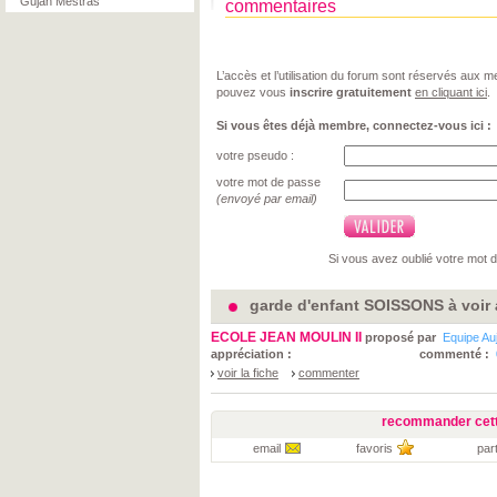
Gujan Mestras
commentaires
L’accès et l’utilisation du forum sont réservés aux
pouvez vous
inscrire gratuitement
en cliquant ici
.
Si vous êtes déjà membre, connectez-vous ici :
votre pseudo :
votre mot de passe
(envoyé par email)
Si vous avez oublié votre mot 
garde d'enfant SOISSONS à voir 
ECOLE JEAN MOULIN II
proposé par
Equipe Au
appréciation :
commenté :
voir la fiche
commenter
recommander cett
email
favoris
par