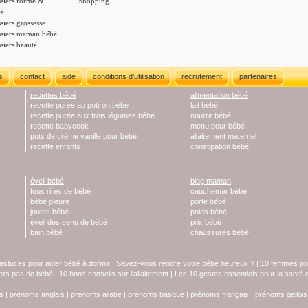
siers forme &
Shopping
té
siers grossesse
siers maman bébé
siers beauté
s
contact
aide
conditions d'utilisation
recrutement
partenaires
recettes bébé
alimentation bébé
recette purée au potiron bébé
lait bébé
recette purée aux trois légumes bébé
nourrir bébé
recette babycook
menu pour bébé
pots de crème vanille pour bébé
allaitement maternel
recette enfants
constipation bébé
éveil bébé
blog maman
fous rires de bébé
cauchemar bébé
bébé pleure
porte bébé
jouets bébé
poids bébé
éveil des sens de bébé
prix bébé
bain bébé
chaussures bébé
astuces pour aider bébé à dormir
|
Savez-vous rendre votre bébé heureux ?
|
10 femmes pol
iers pas de bébé
|
10 bons conseils sur l'allaitement
|
Les 10 gestes essentiels pour la santé
s
|
prénoms anglais
|
prénoms arabe
|
prénoms basque
|
prénoms français
|
prénoms gallois