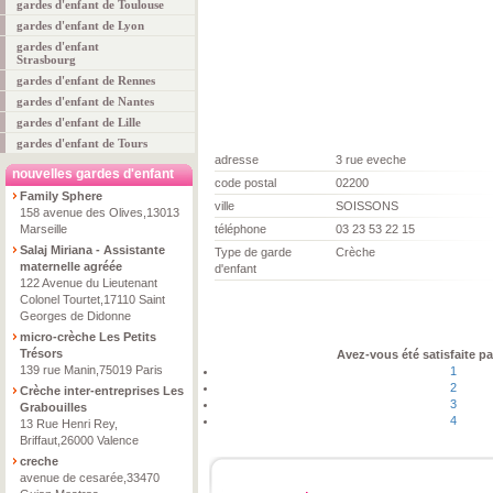
gardes d'enfant de Toulouse
gardes d'enfant de Lyon
gardes d'enfant
Strasbourg
gardes d'enfant de Rennes
gardes d'enfant de Nantes
gardes d'enfant de Lille
gardes d'enfant de Tours
adresse
3 rue eveche
nouvelles gardes d'enfant
code postal
02200
Family Sphere
ville
SOISSONS
158 avenue des Olives,13013
Marseille
téléphone
03 23 53 22 15
Salaj Miriana - Assistante
Type de garde
Crèche
maternelle agréée
d'enfant
122 Avenue du Lieutenant
Colonel Tourtet,17110 Saint
Georges de Didonne
micro-crèche Les Petits
Trésors
Avez-vous été satisfaite pa
139 rue Manin,75019 Paris
1
2
Crèche inter-entreprises Les
3
Grabouilles
4
13 Rue Henri Rey,
Briffaut,26000 Valence
creche
avenue de cesarée,33470