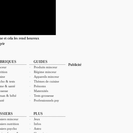
ime et cela les rend heureux
rir
BRIQUES
GUIDES
Publicité
ceur
Produits minceur
rition
Régime minceur
sine
Appareils minceur
cho & tests
Thèmes de cuisine
me & santé
Prénoms
ssesse
Maternités
man & bébé
Tests grossesse
uté
Professionnels psy
SSIERS
PLUS
siers minceur
Jeux
siers nutrition
Infos
siers psycho
Astro