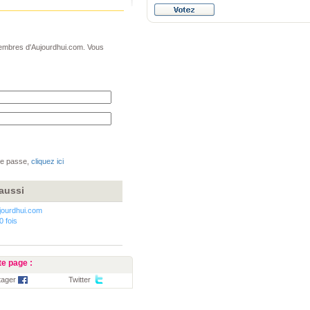
 membres d'Aujourdhui.com. Vous
de passe,
cliquez ici
aussi
jourdhui.com
0 fois
e page :
tager
Twitter