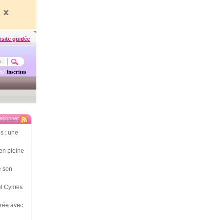
isite guidée
457
inscrites
'abonner
s : une
en pleine
e son
hel Cymes
érée avec