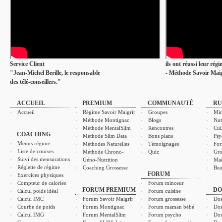
Service Client
ils ont réussi leur rég
"Jean-Michel Berille, le responsable
- Méthode Savoir Maig
des télé-conseillers."
ACCUEIL
PREMIUM
COMMUNAUTÉ
RU
Accueil
Régime Savoir Maigrir
Groupes
Min
Méthode Montignac
Blogs
Nut
Méthode MentalSlim
Rencontres
Cui
COACHING
Méthode Slim Data
Bons plans
Psy
Menus régime
Méthodes Naturelles
Témoignages
For
Liste de courses
Méthode Chrono-
Quiz
Gro
Suivi des mensurations
Géno-Nutrition
Ma
Réglette de régime
Coaching Grossesse
Bea
FORUM
Exercices physiques
Compteur de calories
Forum minceur
FORUM PREMIUM
DO
Calcul poids idéal
Forum cuisine
Calcul IMC
Forum Savoir Maigrir
Forum grossesse
Dos
Courbe de poids
Forum Montignac
Forum maman bébé
Dos
Calcul IMG
Forum MentalSlim
Forum psycho
Dos