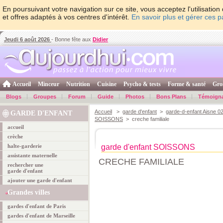
En poursuivant votre navigation sur ce site, vous acceptez l'utilisati
et offres adaptés à vos centres d'intérêt.
En savoir plus et gérer ces 
Jeudi 6 août 2026
- Bonne fête aux
Didier
Accueil
Minceur
Nutrition
Cuisine
Psycho & tests
Forme & santé
Gro
Blogs
Groupes
Forum
Guide
Photos
Bons Plans
Témoign
Accueil
>
garde d'enfant
>
garde-d-enfant Aisne 0
GARDE D'ENFANT
SOISSONS
> creche familiale
accueil
crèche
halte-garderie
garde d'enfant SOISSONS
assistante maternelle
CRECHE FAMILIALE
rechercher une
garde d'enfant
ajouter une garde d'enfant
Grandes villes
gardes d'enfant de Paris
gardes d'enfant de Marseille