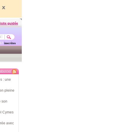
isite guidée
457
inscrites
'abonner
s : une
en pleine
e son
hel Cymes
érée avec