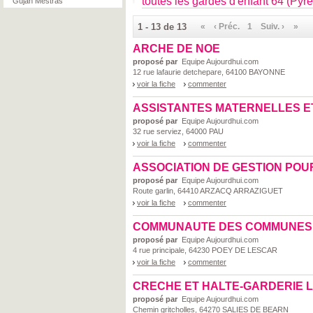
toutes les gardes d'enfant 64 (Pyr
Gujan Mestras
1 - 13 de 13
«
‹ Préc.
1
Suiv. ›
»
ARCHE DE NOE
proposé par
Equipe Aujourdhui.com
12 rue lafaurie detchepare, 64100 BAYONNE
voir la fiche
commenter
ASSISTANTES MATERNELLES ET
proposé par
Equipe Aujourdhui.com
32 rue serviez, 64000 PAU
voir la fiche
commenter
ASSOCIATION DE GESTION POUR
proposé par
Equipe Aujourdhui.com
Route garlin, 64410 ARZACQ ARRAZIGUET
voir la fiche
commenter
COMMUNAUTE DES COMMUNES 
proposé par
Equipe Aujourdhui.com
4 rue principale, 64230 POEY DE LESCAR
voir la fiche
commenter
CRECHE ET HALTE-GARDERIE 
proposé par
Equipe Aujourdhui.com
Chemin gritcholles, 64270 SALIES DE BEARN