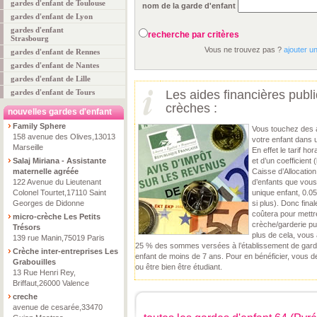
gardes d'enfant de Toulouse
nom de la garde d'enfant
gardes d'enfant de Lyon
gardes d'enfant
recherche par critères
Strasbourg
Vous ne trouvez pas ?
ajouter u
gardes d'enfant de Rennes
gardes d'enfant de Nantes
gardes d'enfant de Lille
gardes d'enfant de Tours
Les aides financières publ
crèches :
nouvelles gardes d'enfant
Family Sphere
Vous touchez des 
158 avenue des Olives,13013
votre enfant dans 
Marseille
En effet le tarif ho
Salaj Miriana - Assistante
et d’un coefficient 
maternelle agréée
Caisse d’Allocatio
122 Avenue du Lieutenant
d’enfants que vous
Colonel Tourtet,17110 Saint
unique enfant, 0.05
Georges de Didonne
si plus). Donc final
coûtera pour mettr
micro-crèche Les Petits
crèche/garderie pu
Trésors
plus de cela, vous 
139 rue Manin,75019 Paris
25 % des sommes versées à l’établissement de garde 
Crèche inter-entreprises Les
enfant de moins de 7 ans. Pour en bénéficier, vous 
Grabouilles
ou être bien être étudiant.
13 Rue Henri Rey,
Briffaut,26000 Valence
creche
avenue de cesarée,33470