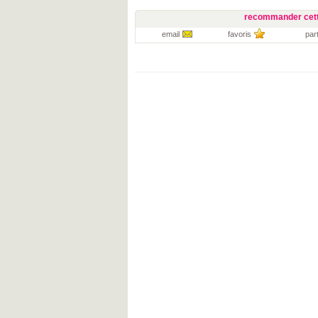
recommander cett
email
favoris
par