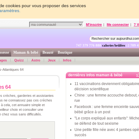
on de cookies pour vous proposer des services
paramètres.
M'inscrire
|
Me connecter
|
? V
747 379 778 187
calories brûlées
| 2 709 
ssesse
Maman & bébé
Beauté
Boutique
ages
Quizz
Astro
Jeux
Infos
-Atlantiques 64
dernières infos maman & bébé
s
11 vaccinations deviennent obligatoire
es 64
décision scientifique
Chine : une femme accouche debout, 
es crèches, garderies et assistantes
Vous ne connaissez pas ces crèches
rue
à cela, cet annuaire simple et
Facebook : une femme enceinte sauv
eilleur choix et consulter une
bébé grâce à un post
 chez vous sans difficultés.
"Le corps expliqué aux enfants": Mic
se défend de tout sexisme
Une petite fille née avec 4 jambes op
succès