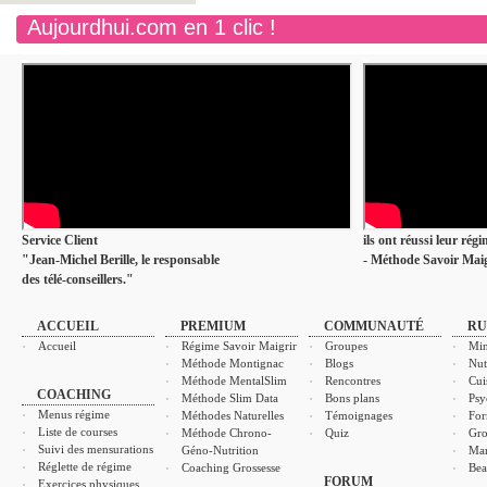
Aujourdhui.com en 1 clic !
Service Client
ils ont réussi leur rég
"Jean-Michel Berille, le responsable
- Méthode Savoir Maig
des télé-conseillers."
ACCUEIL
PREMIUM
COMMUNAUTÉ
RU
Accueil
Régime Savoir Maigrir
Groupes
Min
Méthode Montignac
Blogs
Nut
Méthode MentalSlim
Rencontres
Cui
COACHING
Méthode Slim Data
Bons plans
Psy
Menus régime
Méthodes Naturelles
Témoignages
For
Liste de courses
Méthode Chrono-
Quiz
Gro
Suivi des mensurations
Géno-Nutrition
Ma
Réglette de régime
Coaching Grossesse
Bea
FORUM
Exercices physiques