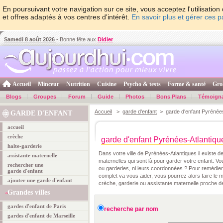
En poursuivant votre navigation sur ce site, vous acceptez l'utilisati
et offres adaptés à vos centres d'intérêt.
En savoir plus et gérer ces 
Samedi 8 août 2026
- Bonne fête aux
Didier
Accueil
Minceur
Nutrition
Cuisine
Psycho & tests
Forme & santé
Gro
Blogs
Groupes
Forum
Guide
Photos
Bons Plans
Témoign
Accueil
>
garde d'enfant
> garde d'enfant Pyrénées
GARDE D'ENFANT
accueil
crèche
garde d'enfant Pyrénées-Atlantiqu
halte-garderie
Dans votre ville de Pyrénées-Atlantiques il existe d
assistante maternelle
maternelles qui sont là pour garder votre enfant. 
rechercher une
ou garderies, ni leurs coordonnées ? Pour remédier 
garde d'enfant
complet va vous aider, vous pourrez alors faire le m
ajouter une garde d'enfant
crèche, garderie ou assistante maternelle proche de
Grandes villes
gardes d'enfant de Paris
recherche par nom
gardes d'enfant de Marseille