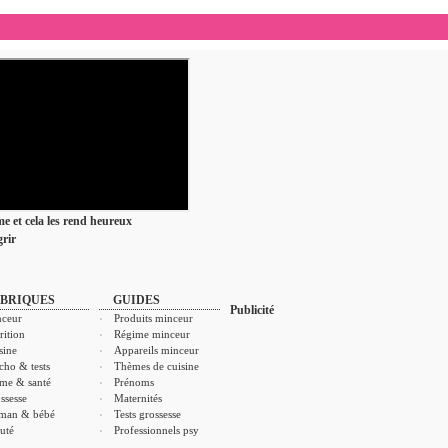
ime et cela les rend heureux
rir
BRIQUES
GUIDES
Publicité
ceur
Produits minceur
rition
Régime minceur
sine
Appareils minceur
cho & tests
Thèmes de cuisine
me & santé
Prénoms
ssesse
Maternités
man & bébé
Tests grossesse
uté
Professionnels psy