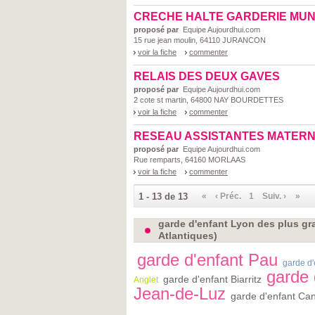
CRECHE HALTE GARDERIE MUN
proposé par
Equipe Aujourdhui.com
15 rue jean moulin, 64110 JURANCON
voir la fiche
commenter
RELAIS DES DEUX GAVES
proposé par
Equipe Aujourdhui.com
2 cote st martin, 64800 NAY BOURDETTES
voir la fiche
commenter
RESEAU ASSISTANTES MATER
proposé par
Equipe Aujourdhui.com
Rue remparts, 64160 MORLAAS
voir la fiche
commenter
1 - 13 de 13
«
‹ Préc.
1
Suiv. ›
»
garde d'enfant Lyon des plus gra
Atlantiques)
garde d'enfant Pau
garde d
garde 
garde d'enfant Biarritz
Anglet
Jean-de-Luz
garde d'enfant Ca