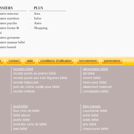
SSIERS
PLUS
siers minceur
Jeux
siers nutrition
Infos
siers psycho
Astro
siers forme &
Shopping
té
siers grossesse
siers maman bébé
siers beauté
s
contact
aide
conditions d'utilisation
recrutement
partenaires
recettes bébé
alimentation bébé
recette purée au potiron bébé
lait bébé
recette purée aux trois légumes bébé
nourrir bébé
recette babycook
menu pour bébé
pots de crème vanille pour bébé
allaitement maternel
recette enfants
constipation bébé
éveil bébé
blog maman
fous rires de bébé
cauchemar bébé
bébé pleure
porte bébé
jouets bébé
poids bébé
éveil des sens de bébé
prix bébé
bain bébé
chaussures bébé