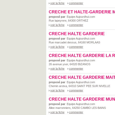
voir la fiche
commenter
CRECHE ET HALTE-GARDERIE 
proposé par
Equipe Aujourdhui.com
Rue lapeyrere, 64300 ORTHEZ
voir la fiche
commenter
CRECHE HALTE GARDERIE
proposé par
Equipe Aujourdhui.com
Rue marcadet dessus, 64160 MORLAAS
voir la fiche
commenter
CRECHE HALTE GARDERIE LA 
proposé par
Equipe Aujourdhui.com
26 avenue yser, 64320 BIZANOS
voir la fiche
commenter
CRECHE HALTE GARDERIE MAI
proposé par
Equipe Aujourdhui.com
Chemin arotxa, 64310 SAINT PEE SUR NIVELLE
voir la fiche
commenter
CRECHE HALTE GARDERIE MUN
proposé par
Equipe Aujourdhui.com
Allee marronniers, 64250 CAMBO LES BAINS
voir la fiche
commenter