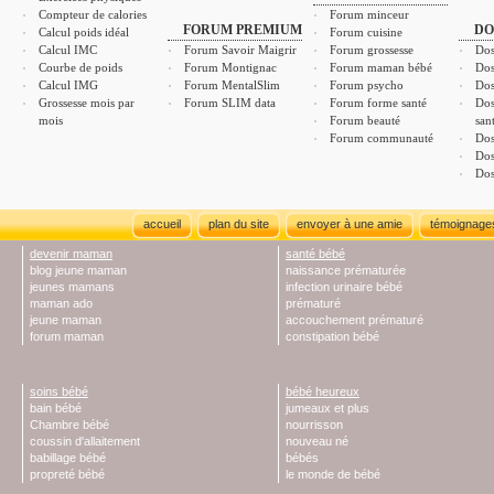
Compteur de calories
Forum minceur
FORUM PREMIUM
DO
Calcul poids idéal
Forum cuisine
Calcul IMC
Forum Savoir Maigrir
Forum grossesse
Dos
Courbe de poids
Forum Montignac
Forum maman bébé
Dos
Calcul IMG
Forum MentalSlim
Forum psycho
Dos
Grossesse mois par
Forum SLIM data
Forum forme santé
Dos
mois
Forum beauté
san
Forum communauté
Dos
Dos
Dos
accueil
plan du site
envoyer à une amie
témoignage
devenir maman
santé bébé
blog jeune maman
naissance prématurée
jeunes mamans
infection urinaire bébé
maman ado
prématuré
jeune maman
accouchement prématuré
forum maman
constipation bébé
soins bébé
bébé heureux
bain bébé
jumeaux et plus
Chambre bébé
nourrisson
coussin d'allaitement
nouveau né
babillage bébé
bébés
propreté bébé
le monde de bébé