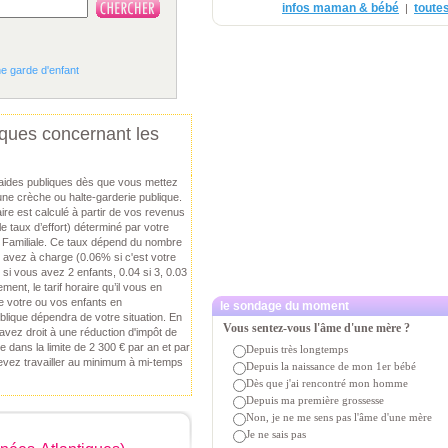
infos maman & bébé
toutes
|
ne garde d'enfant
iques concernant les
aides publiques dès que vous mettez
une crèche ou halte-garderie publique.
raire est calculé à partir de vos revenus
(le taux d’effort) déterminé par votre
n Familiale. Ce taux dépend du nombre
 avez à charge (0.06% si c'est votre
 si vous avez 2 enfants, 0.04 si 3, 0.03
ement, le tarif horaire qu’il vous en
e votre ou vos enfants en
le sondage du moment
blique dépendra de votre situation. En
Vous sentez-vous l'âme d'une mère ?
avez droit à une réduction d'impôt de
dans la limite de 2 300 € par an et par
Depuis très longtemps
devez travailler au minimum à mi-temps
Depuis la naissance de mon 1er bébé
Dès que j'ai rencontré mon homme
Depuis ma première grossesse
Non, je ne me sens pas l'âme d'une mère
Je ne sais pas