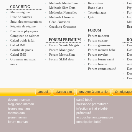
Méthode MentalSlim
Rencontres
Cui
COACHING
Méthode Slim Data
Bons plans
Psy
Menus régime
Méthodes Naturelles
Témoignages
For
Liste de courses
Méthode Chrono-
Quiz
Gro
Suivi des mensurations
Géno-Nutrition
Ma
Réglette de régime
Coaching Grossesse
Bea
FORUM
Exercices physiques
Compteur de calories
Forum minceur
FORUM PREMIUM
DO
Calcul poids idéal
Forum cuisine
Calcul IMC
Forum Savoir Maigrir
Forum grossesse
Dos
Courbe de poids
Forum Montignac
Forum maman bébé
Dos
Calcul IMG
Forum MentalSlim
Forum psycho
Dos
Grossesse mois par
Forum SLIM data
Forum forme santé
Dos
mois
Forum beauté
san
Forum communauté
Dos
Dos
Dos
accueil
plan du site
envoyer à une amie
témoignage
devenir maman
santé bébé
blog jeune maman
naissance prématurée
jeunes mamans
infection urinaire bébé
maman ado
prématuré
jeune maman
accouchement prématuré
forum maman
constipation bébé