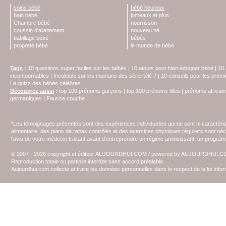
soins bébé
bébé heureux
bain bébé
jumeaux et plus
Chambre bébé
nourrisson
coussin d'allaitement
nouveau né
babillage bébé
bébés
propreté bébé
le monde de bébé
Tags
:
10 questions super faciles sur les bébés
|
10 atouts pour bien éduquer bébé
|
10 
incontournables
|
Incollable sur les mamans des série-télé ?
|
10 conseils pour les prem
Le quizz des bébés célèbres
|
Découvrez aussi
:
top 100 prénoms garçons
|
top 100 prénoms filles
|
prénoms africain
germaniques
|
Fausse couche
|
*Les témoignages présentés sont des expériences individuelles qui ne sont ni caractéri
alimentaire, des plans de repas contrôlés et des exercices physiques réguliers sont n
l'avis de votre médecin traitant avant d'entreprendre un régime amincissant, un programm
© 2007 - 2026 copyright et éditeur AUJOURDHUI.COM / powered by AUJOURDHUI.
Reproduction totale ou partielle interdite sans accord préalable.
Aujourdhui.com collecte et traite les données personnelles dans le respect de la loi Inf