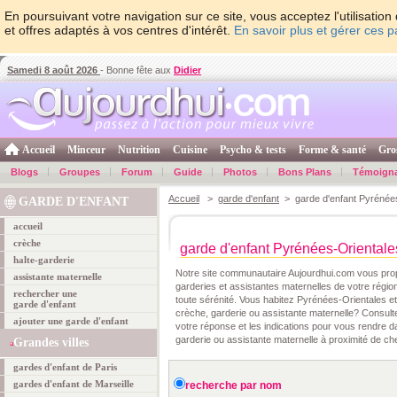
En poursuivant votre navigation sur ce site, vous acceptez l'utilisati
et offres adaptés à vos centres d'intérêt.
En savoir plus et gérer ces 
Samedi 8 août 2026
- Bonne fête aux
Didier
Accueil
Minceur
Nutrition
Cuisine
Psycho & tests
Forme & santé
Gro
Blogs
Groupes
Forum
Guide
Photos
Bons Plans
Témoign
Accueil
>
garde d'enfant
> garde d'enfant Pyrénées
GARDE D'ENFANT
accueil
crèche
garde d'enfant Pyrénées-Orientale
halte-garderie
Notre site communautaire Aujourdhui.com vous pro
assistante maternelle
garderies et assistantes maternelles de votre région
rechercher une
toute sérénité. Vous habitez Pyrénées-Orientales e
garde d'enfant
crèche, garderie ou assistante maternelle? Consult
ajouter une garde d'enfant
votre réponse et les indications pour vous rendre d
garderie ou assistante maternelle à proximité de ch
Grandes villes
gardes d'enfant de Paris
gardes d'enfant de Marseille
recherche par nom