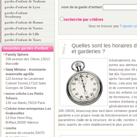
gardes d'enfant de Toulouse
gardes d'enfant de Lyon
nom de la garde d'enfant
gardes d'enfant
Strasbourg
recherche par critères
gardes d'enfant de Rennes
Vous ne trouvez pas ?
ajouter u
gardes d'enfant de Nantes
gardes d'enfant de Lille
gardes d'enfant de Tours
Quelles sont les horaires 
nouvelles gardes d'enfant
et garderies ?
Family Sphere
158 avenue des Olives,13013
Généralement, les 
Marseille
portes aux alentou
Salaj Miriana - Assistante
beaucoup plus tôt 
maternelle agréée
fait dès l’ouvertur
122 Avenue du Lieutenant
après l’accueil (j
Colonel Tourtet,17110 Saint
libres, cela pour la
Georges de Didonne
et de commencer le
tous les enfants s
micro-crèche Les Petits
de fermetures, c’es
Trésors
nombre d’enfants ga
139 rue Manin,75019 Paris
généralement les é
Crèche inter-entreprises Les
18h-18h30, beaucoup plus tard dans certaines grande
Grabouilles
garderie a son propre mode de fonctionnement et celu
13 Rue Henri Rey,
paramètres (taille de la structure, de la ville, nom
Briffaut,26000 Valence
donc auprès de votre établissement le plus proche.
creche
avenue de cesarée,33470