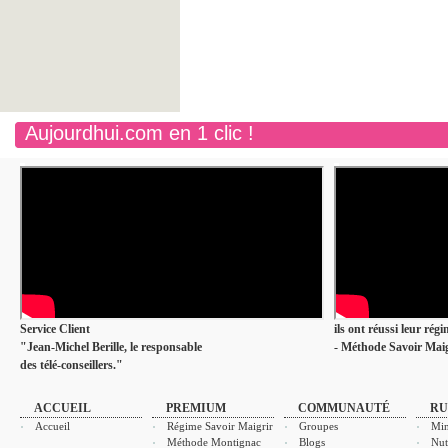
Aujourdhui.com en 1 clic !
Service Client
ils ont réussi leur rég
"Jean-Michel Berille, le responsable
- Méthode Savoir Maig
des télé-conseillers."
ACCUEIL
PREMIUM
COMMUNAUTÉ
RU
Accueil
Régime Savoir Maigrir
Groupes
Min
Méthode Montignac
Blogs
Nut