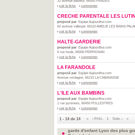
32 avenue pasteur, 66500 PRADES
voir la fiche
commenter
CRECHE PARENTALE LES LUTI
proposé par
Equipe Aujourdhui.com
62 avenue vallespir, 66110 AMELIE LES BAINS PAL
voir la fiche
commenter
HALTE-GARDERIE
proposé par
Equipe Aujourdhui.com
6 rue houle, 66000 PERPIGNAN
voir la fiche
commenter
LA FARANDOLE
proposé par
Equipe Aujourdhui.com
Avenue cerdagne, 66210 LA CABANASSE
voir la fiche
commenter
L'ILE AUX BAMBINS
proposé par
Equipe Aujourdhui.com
1 rue pyrenees, 66450 POLLESTRES
voir la fiche
commenter
1 - 14 de 14
«
‹ Préc.
1
Suiv. ›
»
garde d'enfant Lyon des plus gra