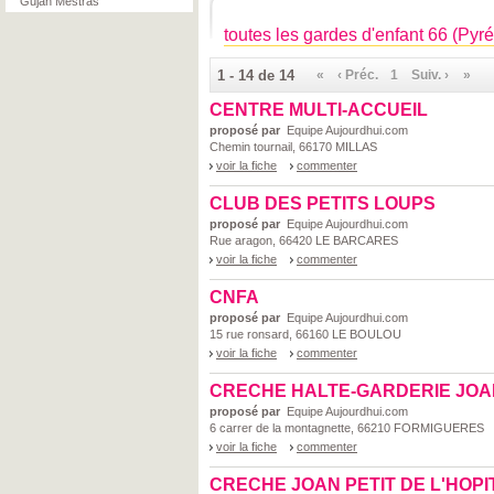
Gujan Mestras
toutes les gardes d'enfant 66 (Pyr
1 - 14 de 14
«
‹ Préc.
1
Suiv. ›
»
CENTRE MULTI-ACCUEIL
proposé par
Equipe Aujourdhui.com
Chemin tournail, 66170 MILLAS
voir la fiche
commenter
CLUB DES PETITS LOUPS
proposé par
Equipe Aujourdhui.com
Rue aragon, 66420 LE BARCARES
voir la fiche
commenter
CNFA
proposé par
Equipe Aujourdhui.com
15 rue ronsard, 66160 LE BOULOU
voir la fiche
commenter
CRECHE HALTE-GARDERIE JOA
proposé par
Equipe Aujourdhui.com
6 carrer de la montagnette, 66210 FORMIGUERES
voir la fiche
commenter
CRECHE JOAN PETIT DE L'HOPI