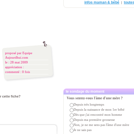
infos maman & bébé
toutes
|
proposé par
Equipe
Aujourdhui.com
le : 28 mai 2009
appréciation :
commenté :
0 fois
le sondage du moment
r cette fiche?
Vous sentez-vous l'âme d'une mère ?
Depuis très longtemps
Depuis la naissance de mon 1er bébé
Dès que j'ai rencontré mon homme
Depuis ma première grossesse
Non, je ne me sens pas l'âme d'une mère
Je ne sais pas