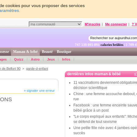
on de cookies pour vous proposer des services
paramètres.
M'inscrire
|
Me connecter
|
? V
747 530 096 541
calories brûlées
| 2 709 
ssesse
Maman & bébé
Beauté
Boutique
ages
Quizz
Astro
Jeux
Infos
e de Belfort 90
>
garde-d-enfant
dernières infos maman & bébé
s
11 vaccinations deviennent obligatoire
décision scientifique
» signaler une erreur
Chine : une femme accouche debout, 
LONS
rue
Facebook : une femme enceinte sauv
bébé grâce à un post
"Le corps expliqué aux enfants": Mic
se défend de tout sexisme
Une petite fille née avec 4 jambes op
succès