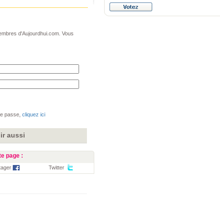
 membres d'Aujourdhui.com. Vous
de passe,
cliquez ici
r aussi
e page :
tager
Twitter