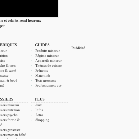
ime et cela les rend heureux
rir
BRIQUES
GUIDES
Publicité
ceur
Produits minceur
rition
Régime minceur
sine
Appareils minceur
cho & tests
Thèmes de cuisine
me & santé
Prénoms
ssesse
Maternités
man & bébé
Tests grossesse
uté
Professionnels psy
SSIERS
PLUS
siers minceur
Jeux
siers nutrition
Infos
siers psycho
Astro
siers forme &
Shopping
té
siers grossesse
siers maman bébé