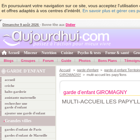
En poursuivant votre navigation sur ce site, vous acceptez l'utilisati
et offres adaptés à vos centres d'intérêt.
En savoir plus et gérer ces 
Dimanche 9 août 2026
- Bonne fête aux
Didier
Accueil
Minceur
Nutrition
Cuisine
Psycho & tests
Forme & santé
Gro
Blogs
Groupes
Forum
Guide
Photos
Bons Plans
Témoign
Accueil
>
garde d'enfant
>
garde-d-enfant Territoir
GARDE D'ENFANT
GIROMAGNY
> multi-accueil les papy'llons
accueil
crèche
halte-garderie
garde d'enfant GIROMAGNY
assistante maternelle
MULTI-ACCUEIL LES PAPY'L
rechercher une
garde d'enfant
ajouter une garde d'enfant
Grandes villes
gardes d'enfant de Paris
gardes d'enfant de Marseille