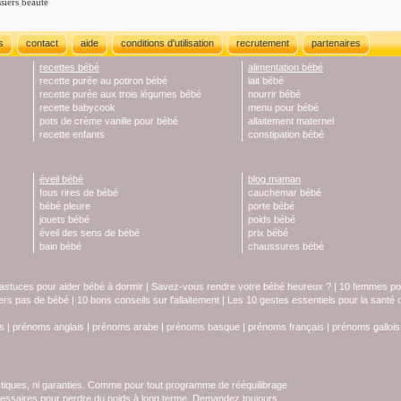
siers beauté
s
contact
aide
conditions d'utilisation
recrutement
partenaires
recettes bébé
alimentation bébé
recette purée au potiron bébé
lait bébé
recette purée aux trois légumes bébé
nourrir bébé
recette babycook
menu pour bébé
pots de crème vanille pour bébé
allaitement maternel
recette enfants
constipation bébé
éveil bébé
blog maman
fous rires de bébé
cauchemar bébé
bébé pleure
porte bébé
jouets bébé
poids bébé
éveil des sens de bébé
prix bébé
bain bébé
chaussures bébé
astuces pour aider bébé à dormir
|
Savez-vous rendre votre bébé heureux ?
|
10 femmes pol
iers pas de bébé
|
10 bons conseils sur l'allaitement
|
Les 10 gestes essentiels pour la santé
s
|
prénoms anglais
|
prénoms arabe
|
prénoms basque
|
prénoms français
|
prénoms gallois
stiques, ni garanties. Comme pour tout programme de rééquilibrage
écessaires pour perdre du poids à long terme. Demandez toujours