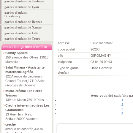
gardes d'enfant de Toulouse
gardes d'enfant de Lyon
gardes d'enfant
Strasbourg
gardes d'enfant de Rennes
gardes d'enfant de Nantes
gardes d'enfant de Lille
gardes d'enfant de Tours
adresse
9 rue rosemont
nouvelles gardes d'enfant
code postal
90200
Family Sphere
ville
GIROMAGNY
158 avenue des Olives,13013
Marseille
téléphone
03 84 29 09 93
Salaj Miriana - Assistante
Type de garde
Halte-Garderie
maternelle agréée
d'enfant
122 Avenue du Lieutenant
Colonel Tourtet,17110 Saint
Georges de Didonne
micro-crèche Les Petits
Trésors
Avez-vous été satisfaite pa
139 rue Manin,75019 Paris
1
2
Crèche inter-entreprises Les
3
Grabouilles
4
13 Rue Henri Rey,
Briffaut,26000 Valence
creche
avenue de cesarée,33470