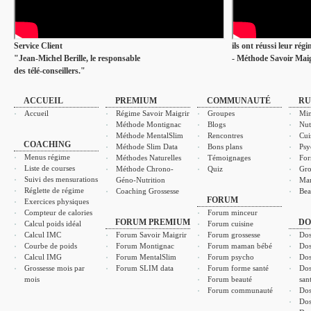
Service Client
ils ont réussi leur rég
"Jean-Michel Berille, le responsable
- Méthode Savoir Maig
des télé-conseillers."
ACCUEIL
PREMIUM
COMMUNAUTÉ
RU
Accueil
Régime Savoir Maigrir
Groupes
Min
Méthode Montignac
Blogs
Nut
Méthode MentalSlim
Rencontres
Cui
COACHING
Méthode Slim Data
Bons plans
Psy
Menus régime
Méthodes Naturelles
Témoignages
For
Liste de courses
Méthode Chrono-
Quiz
Gro
Suivi des mensurations
Géno-Nutrition
Ma
Réglette de régime
Coaching Grossesse
Bea
FORUM
Exercices physiques
Compteur de calories
Forum minceur
FORUM PREMIUM
DO
Calcul poids idéal
Forum cuisine
Calcul IMC
Forum Savoir Maigrir
Forum grossesse
Dos
Courbe de poids
Forum Montignac
Forum maman bébé
Dos
Calcul IMG
Forum MentalSlim
Forum psycho
Dos
Grossesse mois par
Forum SLIM data
Forum forme santé
Dos
mois
Forum beauté
san
Forum communauté
Dos
Dos