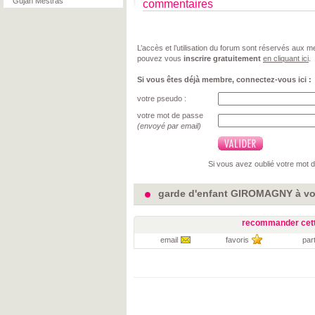
Gujan Mestras
commentaires
L’accès et l’utilisation du forum sont réservés aux
pouvez vous
inscrire gratuitement
en cliquant ici
.
Si vous êtes déjà membre, connectez-vous ici :
votre pseudo :
votre mot de passe
(envoyé par email)
Si vous avez oublié votre mot 
garde d'enfant GIROMAGNY à voi
recommander cett
email
favoris
par