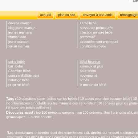
Dos
accueil
plan du site
envoyer à une amie
témoignage
devenir maman
santé bébé
blog jeune maman
naissance prématurée
jeunes mamans
infection urinaire bébé
maman ado
prématuré
jeune maman
accouchement prématuré
forum maman
constipation bébé
soins bébé
bébé heureux
bain bébé
jumeaux et plus
Chambre bébé
nourrisson
coussin d'allaitement
nouveau né
babillage bébé
bébés
propreté bébé
le monde de bébé
Tags
:
10 questions super faciles sur les bébés
|
10 atouts pour bien éduquer bébé
|
10 
incontournables
|
Incollable sur les mamans des série-télé ?
|
10 conseils pour les prem
Le quizz des bébés célèbres
|
Découvrez aussi
:
top 100 prénoms garçons
|
top 100 prénoms filles
|
prénoms africain
germaniques
|
Fausse couche
|
*Les témoignages présentés sont des expériences individuelles qui ne sont ni caractéri
alimentaire, des plans de repas contrôlés et des exercices physiques réguliers sont n