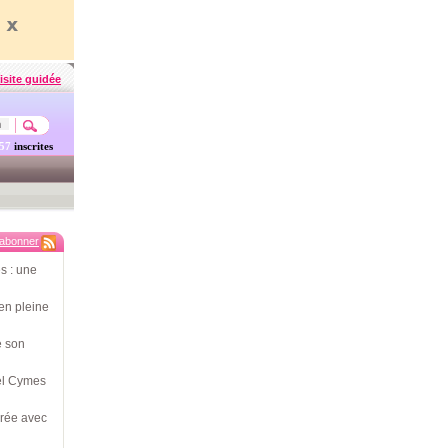
isite guidée
457
inscrites
'abonner
s : une
en pleine
e son
hel Cymes
érée avec