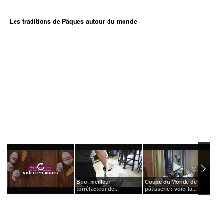
Les traditions de Pâques autour du monde
vidéo en cours
Boo, meilleur
Coupe du Monde de
A
torréfacteur de...
pâtisserie : voici la...
l