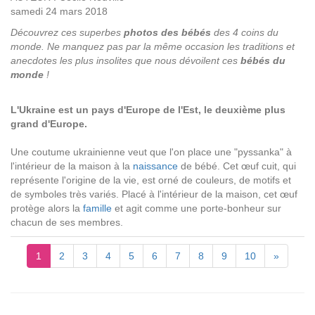
samedi 24 mars 2018
Découvrez ces superbes
photos des bébés
des 4 coins du
monde. Ne manquez pas par la même occasion les traditions et
anecdotes les plus insolites que nous dévoilent ces
bébés du
monde
!
L'Ukraine est un pays d'Europe de l'Est, le deuxième plus
grand d'Europe.
Une coutume ukrainienne veut que l'on place une "pyssanka" à
l'intérieur de la maison à la
naissance
de bébé. Cet œuf cuit, qui
représente l'origine de la vie, est orné de couleurs, de motifs et
de symboles très variés. Placé à l'intérieur de la maison, cet œuf
protège alors la
famille
et agit comme une porte-bonheur sur
chacun de ses membres.
1
2
3
4
5
6
7
8
9
10
»