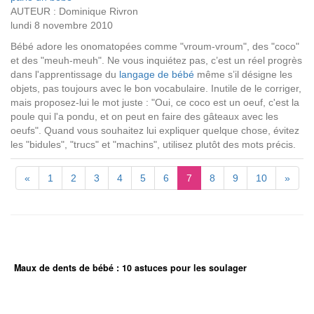
AUTEUR : Dominique Rivron
lundi 8 novembre 2010
Bébé adore les onomatopées comme "vroum-vroum", des "coco"
et des "meuh-meuh". Ne vous inquiétez pas, c’est un réel progrès
dans l'apprentissage du
langage de bébé
même s’il désigne les
objets, pas toujours avec le bon vocabulaire. Inutile de le corriger,
mais proposez-lui le mot juste : "Oui, ce coco est un oeuf, c'est la
poule qui l'a pondu, et on peut en faire des gâteaux avec les
oeufs". Quand vous souhaitez lui expliquer quelque chose, évitez
les "bidules", "trucs" et "machins", utilisez plutôt des mots précis.
«
1
2
3
4
5
6
7
8
9
10
»
Maux de dents de bébé : 10 astuces pour les soulager