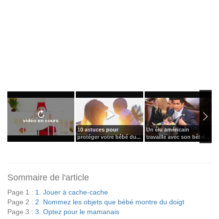
vidéo en cours
10 astuces pour
Un élu américain
A
protéger votre bébé du...
travaille avec son bébé...
v
Sommaire de l'article
Page 1 :
1. Jouer à cache-cache
Page 2 :
2. Nommez les objets que bébé montre du doigt
Page 3 :
3. Optez pour le mamanais