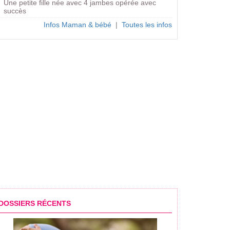
Une petite fille née avec 4 jambes opérée avec
succès
Infos Maman & bébé
|
Toutes les infos
de l'été #4
Les JT de l'été #4
Les JT de l'été #3
DOSSIERS RÉCENTS