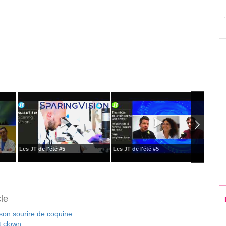
Les JT de l'été #5
Les JT de l'été #5
Les JT 
cle
son sourire de coquine
t clown