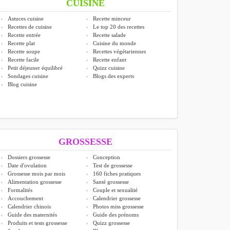
CUISINE
Astuces cuisine
Recette minceur
Recettes de cuisine
Le top 20 des recettes
Recette entrée
Recette salade
Recette plat
Cuisine du monde
Recette soupe
Recettes végétariennes
Recette facile
Recette enfant
Petit déjeuner équilibré
Quizz cuisine
Sondages cuisine
Blogs des experts
Blog cuisine
GROSSESSE
Dossiers grossesse
Conception
Date d'ovulation
Test de grossesse
Grossesse mois par mois
160 fiches pratiques
Alimentation grossesse
Santé grossesse
Formalités
Couple et sexualité
Accouchement
Calendrier grossesse
Calendrier chinois
Photos miss grossesse
Guide des maternités
Guide des prénoms
Produits et tests grossesse
Quizz grossesse