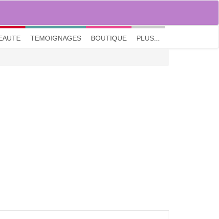
M'inscrire
|
Me connecter
|
? Visite guidée
EAUTE
TEMOIGNAGES
BOUTIQUE
PLUS...