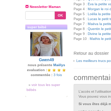
Page 3 :
Eva la petite v
Newsletter Maman
Page 4 :
Morgan le roi 
Page 5 :
Loélia la petit
OK
Page 6 :
Lucas le petit 
Page 7 :
Maëva la petit
super bébé
Page 8 :
Quentin le pet
Page 9 :
Divine la petit
Page 10 :
Mathis le peti
Retour au dossier
Gwen49
Les meilleurs trucs po
nous présente
Maëlys
evaluation :
commentée :
3 fois
commentai
»
voir tous les super
bébés
L’accès et l’utilisa
Vous pouvez vous in
Si vous êtes déjà 