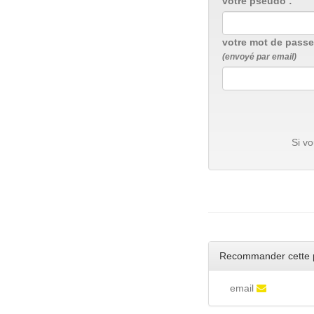
votre pseudo :
votre mot de passe
(envoyé par email)
Si v
Recommander cette 
email