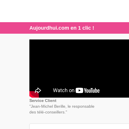
Aujourdhui.com en 1 clic !
Service Client
"Jean-Michel Berille, le responsable
des télé-conseillers."