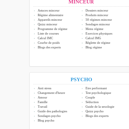
MINCEUR
Astuces minceur
Dossiers minceur
Régime alimentaire
Produits minceur
Appareils minceur
50 régimes minceur
Quizz minceur
Sondages minceur
Programme de régime
Menu régime
Liste de courses
Exercices physiques
Calcul IMC
Calcul IMG
Courbe de poids
Réglette de régime
Blogs des experts
Blog régime
PSYCHO
Anti stress
Etre performant
Changement d'heure
Test psychologique
Amour
Couple
Famille
Séduction
Travail
Guide de la sexologie
Guide des pathologies
Quizz psycho
Sondages psycho
Blogs des experts
Blog psycho