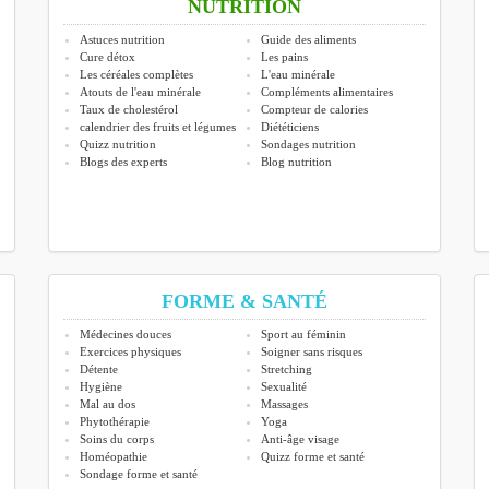
NUTRITION
Astuces nutrition
Guide des aliments
Cure détox
Les pains
Les céréales complètes
L'eau minérale
Atouts de l'eau minérale
Compléments alimentaires
Taux de cholestérol
Compteur de calories
calendrier des fruits et légumes
Diététiciens
Quizz nutrition
Sondages nutrition
Blogs des experts
Blog nutrition
FORME & SANTÉ
Médecines douces
Sport au féminin
Exercices physiques
Soigner sans risques
Détente
Stretching
Hygiène
Sexualité
Mal au dos
Massages
Phytothérapie
Yoga
Soins du corps
Anti-âge visage
Homéopathie
Quizz forme et santé
Sondage forme et santé