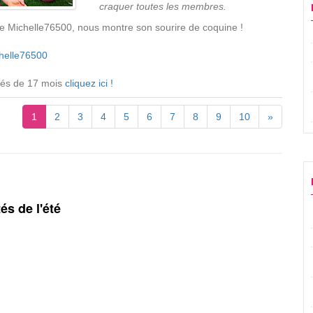
craquer toutes les membres.
de Michelle76500, nous montre son sourire de coquine !
helle76500
ébés de 17 mois
cliquez ici !
1
2
3
4
5
6
7
8
9
10
»
és de l'été