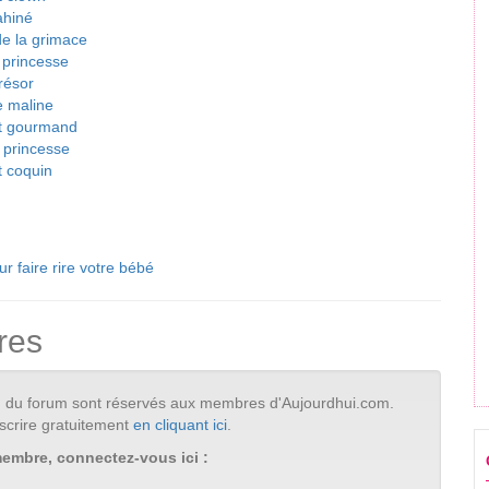
ahiné
de la grimace
e princesse
trésor
e maline
it gourmand
e princesse
t coquin
ur faire rire votre bébé
res
tion du forum sont réservés aux membres d'Aujourdhui.com.
scrire gratuitement
en cliquant ici
.
membre, connectez-vous ici :