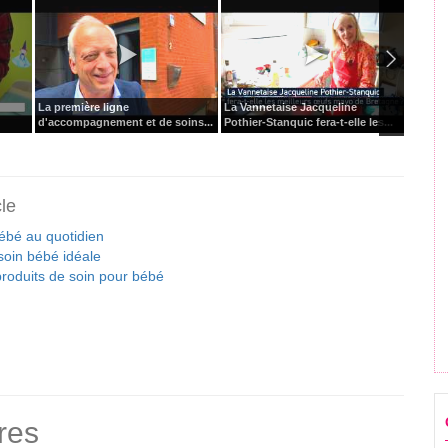
La première ligne
La Vannetaise Jacqueline
Ia & é
d'accompagnement et de soins...
Pothier-Stanquic fera-t-elle les...
critiqu
cle
ébé au quotidien
soin bébé idéale
produits de soin pour bébé
res