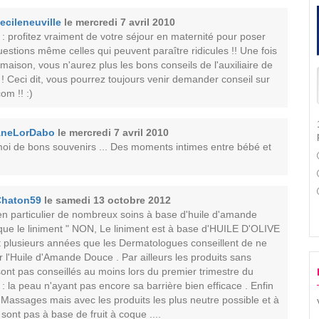
ecileneuville
le mercredi 7 avril 2010
l : profitez vraiment de votre séjour en maternité pour poser
uestions même celles qui peuvent paraître ridicules !! Une fois
 maison, vous n'aurez plus les bons conseils de l'auxiliaire de
 ! Ceci dit, vous pourrez toujours venir demander conseil sur
om !! :)
neLorDabo
le mercredi 7 avril 2010
moi de bons souvenirs ... Des moments intimes entre bébé et
Chaton59
le samedi 13 octobre 2012
en particulier de nombreux soins à base d'huile d'amande
 que le liniment " NON, Le liniment est à base d'HUILE D'OLIVE
ait plusieurs années que les Dermatologues conseillent de ne
r l'Huile d'Amande Douce . Par ailleurs les produits sans
ont pas conseillés au moins lors du premier trimestre du
 la peau n'ayant pas encore sa barrière bien efficace . Enfin
 Massages mais avec les produits les plus neutre possible et à
e sont pas à base de fruit à coque ....