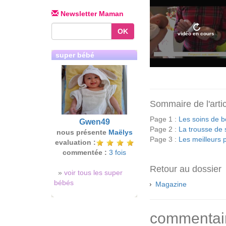
Newsletter Maman
OK
vidéo en cours
super bébé
Sommaire de l'arti
Page 1 :
Les soins de b
Gwen49
Page 2 :
La trousse de 
nous présente
Maëlys
Page 3 :
Les meilleurs 
evaluation :
commentée :
3 fois
Retour au dossier
»
voir tous les super
bébés
Magazine
commentai