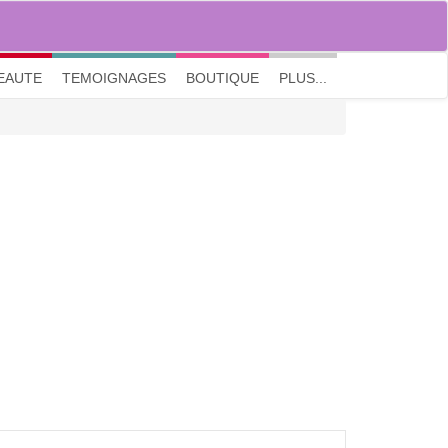
M'inscrire
|
Me connecter
|
? Visite guidée
EAUTE
TEMOIGNAGES
BOUTIQUE
PLUS...