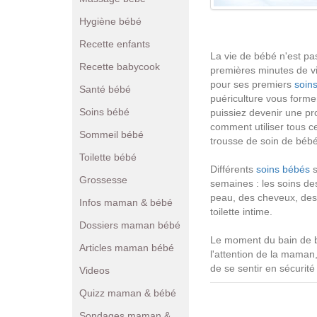
Hygiène bébé
Recette enfants
La vie de bébé n'est pas
Recette babycook
premières minutes de vi
pour ses premiers
soin
Santé bébé
puériculture vous forme
Soins bébé
puissiez devenir une pr
comment utiliser tous c
Sommeil bébé
trousse de soin de bébé
Toilette bébé
Différents
soins bébés
s
Grossesse
semaines : les soins des
peau, des cheveux, des 
Infos maman & bébé
toilette intime.
Dossiers maman bébé
Le moment du bain de b
Articles maman bébé
l'attention de la maman
de se sentir en sécurité
Videos
Quizz maman & bébé
Sondages maman &