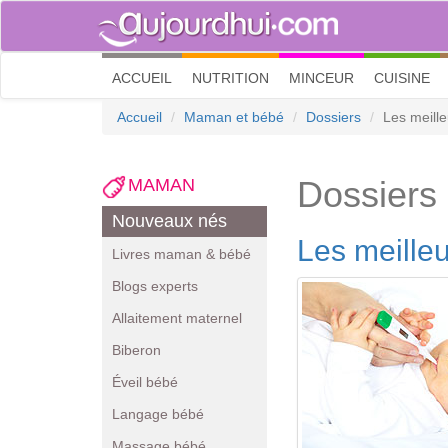
(current)
ACCUEIL
NUTRITION
MINCEUR
CUISINE
Accueil
Maman et bébé
Dossiers
Les meill
Dossiers
MAMAN
Nouveaux nés
Les meille
Livres maman & bébé
Blogs experts
Allaitement maternel
Biberon
Éveil bébé
Langage bébé
Massage bébé