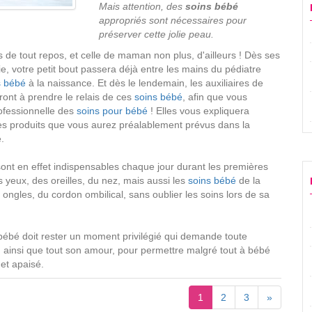
Mais attention, des
soins bébé
appropriés sont nécessaires pour
préserver cette jolie peau.
 de tout repos, et celle de maman non plus, d'ailleurs ! Dès ses
e, votre petit bout passera déjà entre les mains du pédiatre
s bébé
à la naissance. Et dès le lendemain, les auxiliaires de
ront à prendre le relais de ces
soins bébé
, afin que vous
ofessionnelle des
soins pour bébé
! Elles vous expliquera
es produits que vous aurez préalablement prévus dans la
.
ont en effet indispensables chaque jour durant les premières
 yeux, des oreilles, du nez, mais aussi les
soins bébé
de la
ongles, du cordon ombilical, sans oublier les soins lors de sa
ébé doit rester un moment privilégié qui demande toute
, ainsi que tout son amour, pour permettre malgré tout à bébé
 et apaisé.
1
2
3
»