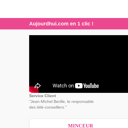
Aujourdhui.com en 1 clic !
Service Client
"Jean-Michel Berille, le responsable
des télé-conseillers."
MINCEUR