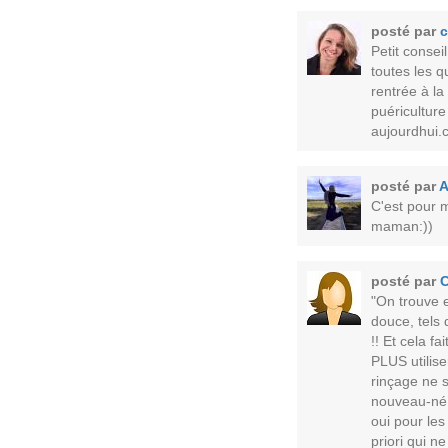
posté par
c
Petit consei
toutes les q
rentrée à la
puériculture
aujourdhui.c
posté par
A
C'est pour 
maman:))
posté par
"On trouve 
douce, tels
!! Et cela f
PLUS utilise
rinçage ne s
nouveau-né :
oui pour les
priori qui n