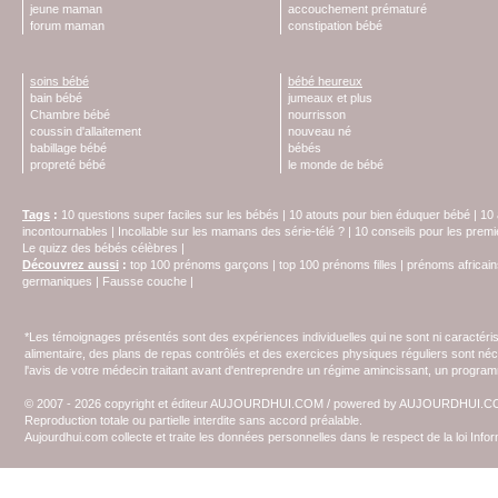
jeune maman
accouchement prématuré
forum maman
constipation bébé
soins bébé
bébé heureux
bain bébé
jumeaux et plus
Chambre bébé
nourrisson
coussin d'allaitement
nouveau né
babillage bébé
bébés
propreté bébé
le monde de bébé
Tags
:
10 questions super faciles sur les bébés
|
10 atouts pour bien éduquer bébé
|
10 
incontournables
|
Incollable sur les mamans des série-télé ?
|
10 conseils pour les prem
Le quizz des bébés célèbres
|
Découvrez aussi
:
top 100 prénoms garçons
|
top 100 prénoms filles
|
prénoms africain
germaniques
|
Fausse couche
|
*Les témoignages présentés sont des expériences individuelles qui ne sont ni caractéri
alimentaire, des plans de repas contrôlés et des exercices physiques réguliers sont n
l'avis de votre médecin traitant avant d'entreprendre un régime amincissant, un programm
© 2007 - 2026 copyright et éditeur AUJOURDHUI.COM / powered by AUJOURDHUI.
Reproduction totale ou partielle interdite sans accord préalable.
Aujourdhui.com collecte et traite les données personnelles dans le respect de la loi Inf