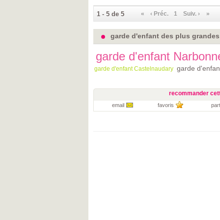
1 - 5 de 5
«
‹ Préc.
1
Suiv. ›
»
garde d'enfant des plus grandes 
garde d'enfant Narbonn
garde d'enfan
garde d'enfant Castelnaudary
recommander cett
email
favoris
par