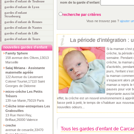
gardes d'enfant de Toulouse
nom de la garde d'enfant
gardes d'enfant de Lyon
gardes d'enfant
recherche par critères
Strasbourg
Vous ne trouvez pas ?
ajouter u
gardes d'enfant de Rennes
gardes d'enfant de Nantes
gardes d'enfant de Lille
gardes d'enfant de Tours
La période d’intégration :
nouvelles gardes d'enfant
Si la maman s’est 
Family Sphere
crèche, la période 
158 avenue des Olives,13013
semaine. Pendant c
Marseille
crèche, la maman 
d’activités, pendan
Salaj Miriana - Assistante
jours, l’enfant s’e
maternelle agréée
la maman commence
122 Avenue du Lieutenant
s’espacent alors pl
Colonel Tourtet,17110 Saint
maman a repris le t
Georges de Didonne
pauses pour voir bé
micro-crèche Les Petits
importante aussi bi
Trésors
effet, la crèche est un nouvel environnement à appréh
139 rue Manin,75019 Paris
fasse petit à petit, le temps de s’habituer aux nouve
Crèche inter-entreprises Les
nouvelles odeurs...
Grabouilles
13 Rue Henri Rey,
Briffaut,26000 Valence
creche
Tous les gardes d'enfant de Carc
avenue de cesarée,33470