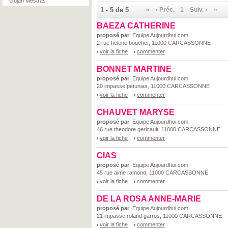
Gujan Mestras
1 - 5 de 5
«
‹ Préc.
1
Suiv. ›
»
BAEZA CATHERINE
proposé par
Equipe Aujourdhui.com
2 rue helene boucher, 11000 CARCASSONNE
voir la fiche
commenter
BONNET MARTINE
proposé par
Equipe Aujourdhui.com
20 impasse petunias, 11000 CARCASSONNE
voir la fiche
commenter
CHAUVET MARYSE
proposé par
Equipe Aujourdhui.com
46 rue theodore gericault, 11000 CARCASSONNE
voir la fiche
commenter
CIAS
proposé par
Equipe Aujourdhui.com
45 rue aime ramond, 11000 CARCASSONNE
voir la fiche
commenter
DE LA ROSA ANNE-MARIE
proposé par
Equipe Aujourdhui.com
21 impasse roland garros, 11000 CARCASSONNE
voir la fiche
commenter