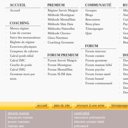
ACCUEIL
PREMIUM
COMMUNAUTÉ
RU
Accueil
Régime Savoir Maigrir
Groupes
Min
Méthode Montignac
Blogs
Nut
Méthode MentalSlim
Rencontres
Cui
COACHING
Méthode Slim Data
Bons plans
Psy
Menus régime
Méthodes Naturelles
Témoignages
For
Liste de courses
Méthode Chrono-
Quiz
Gro
Suivi des mensurations
Géno-Nutrition
Ma
Réglette de régime
Coaching Grossesse
Bea
FORUM
Exercices physiques
Compteur de calories
Forum minceur
FORUM PREMIUM
DO
Calcul poids idéal
Forum cuisine
Calcul IMC
Forum Savoir Maigrir
Forum grossesse
Dos
Courbe de poids
Forum Montignac
Forum maman bébé
Dos
Calcul IMG
Forum MentalSlim
Forum psycho
Dos
Grossesse mois par
Forum SLIM data
Forum forme santé
Dos
mois
Forum beauté
san
Forum communauté
Dos
Dos
Dos
accueil
plan du site
envoyer à une amie
témoignage
devenir maman
santé bébé
blog jeune maman
naissance prématurée
jeunes mamans
infection urinaire bébé
maman ado
prématuré