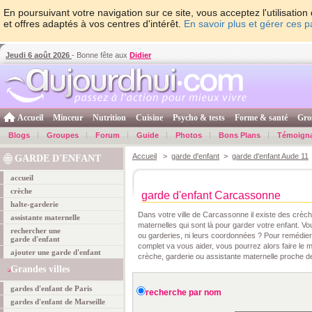
En poursuivant votre navigation sur ce site, vous acceptez l'utilisati
et offres adaptés à vos centres d'intérêt.
En savoir plus et gérer ces 
Jeudi 6 août 2026
- Bonne fête aux
Didier
Accueil
Minceur
Nutrition
Cuisine
Psycho & tests
Forme & santé
Gro
Blogs
Groupes
Forum
Guide
Photos
Bons Plans
Témoign
Accueil
>
garde d'enfant
>
garde d'enfant Aude 11
GARDE D'ENFANT
accueil
crèche
garde d'enfant Carcassonne
halte-garderie
Dans votre ville de Carcassonne il existe des crèch
assistante maternelle
maternelles qui sont là pour garder votre enfant. 
rechercher une
ou garderies, ni leurs coordonnées ? Pour remédier 
garde d'enfant
complet va vous aider, vous pourrez alors faire le m
ajouter une garde d'enfant
crèche, garderie ou assistante maternelle proche de
Grandes villes
gardes d'enfant de Paris
recherche par nom
gardes d'enfant de Marseille