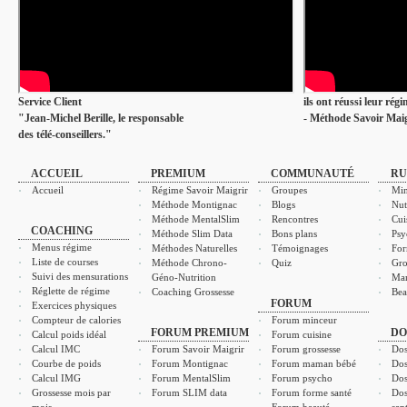
Service Client
ils ont réussi leur rég
"Jean-Michel Berille, le responsable
- Méthode Savoir Maig
des télé-conseillers."
ACCUEIL
PREMIUM
COMMUNAUTÉ
RU
Accueil
Régime Savoir Maigrir
Groupes
Min
Méthode Montignac
Blogs
Nut
Méthode MentalSlim
Rencontres
Cui
COACHING
Méthode Slim Data
Bons plans
Psy
Menus régime
Méthodes Naturelles
Témoignages
For
Liste de courses
Méthode Chrono-
Quiz
Gro
Suivi des mensurations
Géno-Nutrition
Ma
Réglette de régime
Coaching Grossesse
Bea
FORUM
Exercices physiques
Compteur de calories
Forum minceur
FORUM PREMIUM
DO
Calcul poids idéal
Forum cuisine
Calcul IMC
Forum Savoir Maigrir
Forum grossesse
Dos
Courbe de poids
Forum Montignac
Forum maman bébé
Dos
Calcul IMG
Forum MentalSlim
Forum psycho
Dos
Grossesse mois par
Forum SLIM data
Forum forme santé
Dos