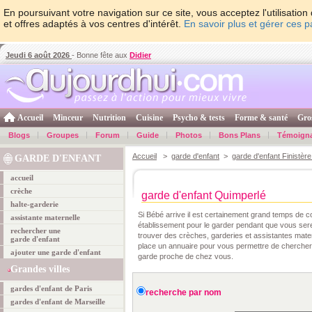
En poursuivant votre navigation sur ce site, vous acceptez l'utilisati
et offres adaptés à vos centres d'intérêt.
En savoir plus et gérer ces 
Jeudi 6 août 2026
- Bonne fête aux
Didier
Accueil
Minceur
Nutrition
Cuisine
Psycho & tests
Forme & santé
Gro
Blogs
Groupes
Forum
Guide
Photos
Bons Plans
Témoign
Accueil
>
garde d'enfant
>
garde d'enfant Finistère
GARDE D'ENFANT
accueil
crèche
garde d'enfant Quimperlé
halte-garderie
Si Bébé arrive il est certainement grand temps de
assistante maternelle
établissement pour le garder pendant que vous ser
rechercher une
trouver des crèches, garderies et assistantes mate
garde d'enfant
place un annuaire pour vous permettre de chercher
ajouter une garde d'enfant
garde proche de chez vous.
Grandes villes
gardes d'enfant de Paris
recherche par nom
gardes d'enfant de Marseille