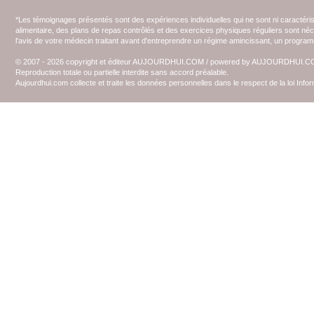
*Les témoignages présentés sont des expériences individuelles qui ne sont ni caractéri
alimentaire, des plans de repas contrôlés et des exercices physiques réguliers sont n
l'avis de votre médecin traitant avant d'entreprendre un régime amincissant, un programm
© 2007 - 2026 copyright et éditeur AUJOURDHUI.COM / powered by AUJOURDHUI.
Reproduction totale ou partielle interdite sans accord préalable.
Aujourdhui.com collecte et traite les données personnelles dans le respect de la loi Inf