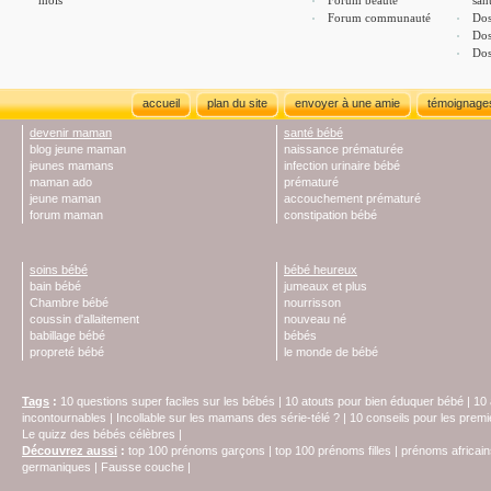
mois
Forum beauté
san
Forum communauté
Dos
Dos
Dos
accueil
plan du site
envoyer à une amie
témoignage
devenir maman
santé bébé
blog jeune maman
naissance prématurée
jeunes mamans
infection urinaire bébé
maman ado
prématuré
jeune maman
accouchement prématuré
forum maman
constipation bébé
soins bébé
bébé heureux
bain bébé
jumeaux et plus
Chambre bébé
nourrisson
coussin d'allaitement
nouveau né
babillage bébé
bébés
propreté bébé
le monde de bébé
Tags
:
10 questions super faciles sur les bébés
|
10 atouts pour bien éduquer bébé
|
10 
incontournables
|
Incollable sur les mamans des série-télé ?
|
10 conseils pour les prem
Le quizz des bébés célèbres
|
Découvrez aussi
:
top 100 prénoms garçons
|
top 100 prénoms filles
|
prénoms africain
germaniques
|
Fausse couche
|