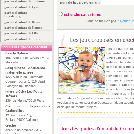
gardes d'enfant de Toulouse
nom de la garde d'enfant
gardes d'enfant de Lyon
gardes d'enfant
recherche par critères
Strasbourg
Vous ne trouvez pas ?
ajouter u
gardes d'enfant de Rennes
gardes d'enfant de Nantes
gardes d'enfant de Lille
gardes d'enfant de Tours
Les jeux proposés en crèch
nouvelles gardes d'enfant
Les éducateurs et 
Family Sphere
bien entendu formé
158 avenue des Olives,13013
favorisant l’éveil 
Marseille
enfants. Jeux de gr
jeux de rôles (mise
Salaj Miriana - Assistante
instruments de mus
maternelle agréée
développement de la
122 Avenue du Lieutenant
artistique), appre
Colonel Tourtet,17110 Saint
d’histoires (apprent
Georges de Didonne
jeux à l’extérieur 
micro-crèche Les Petits
discussion avec le
Trésors
votre enfant d’apprendre l’interaction sociale et la co
139 rue Manin,75019 Paris
vocabulaire au contact d’un éducateur faisant attent
Crèche inter-entreprises Les
varié que lui-même utilisera.
Grabouilles
13 Rue Henri Rey,
Briffaut,26000 Valence
creche
Tous les gardes d'enfant de Quimp
avenue de cesarée,33470