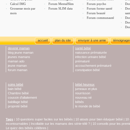
Calcul IMG
Forum MentalSlim
Forum psycho
Dos
Grossesse mois par
Forum SLIM data
Forum forme santé
Dos
mois
Forum beauté
san
Forum communauté
Dos
Dos
Dos
accueil
plan du site
envoyer à une amie
témoignage
devenir maman
santé bébé
blog jeune maman
naissance prématurée
jeunes mamans
infection urinaire bébé
maman ado
prématuré
jeune maman
accouchement prématuré
forum maman
constipation bébé
soins bébé
bébé heureux
bain bébé
jumeaux et plus
Chambre bébé
nourrisson
coussin d'allaitement
nouveau né
babillage bébé
bébés
propreté bébé
le monde de bébé
Tags
:
10 questions super faciles sur les bébés
|
10 atouts pour bien éduquer bébé
|
10 
incontournables
|
Incollable sur les mamans des série-télé ?
|
10 conseils pour les prem
Le quizz des bébés célèbres
|