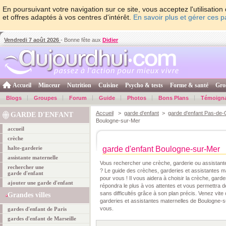
En poursuivant votre navigation sur ce site, vous acceptez l'utilisati
et offres adaptés à vos centres d'intérêt.
En savoir plus et gérer ces 
Vendredi 7 août 2026
- Bonne fête aux
Didier
Accueil
Minceur
Nutrition
Cuisine
Psycho & tests
Forme & santé
Gro
Blogs
Groupes
Forum
Guide
Photos
Bons Plans
Témoign
Accueil
>
garde d'enfant
>
garde d'enfant Pas-de-
GARDE D'ENFANT
Boulogne-sur-Mer
accueil
crèche
halte-garderie
garde d'enfant Boulogne-sur-Mer
assistante maternelle
Vous rechercher une crèche, garderie ou assistant
rechercher une
? Le guide des crèches, garderies et assistantes ma
garde d'enfant
pour vous ! Il vous aidera à choisir la crèche, garde
ajouter une garde d'enfant
répondra le plus à vos attentes et vous permettra 
sans difficultés grâce à son plan précis. Venez vite
Grandes villes
garderies et assistantes maternelles de Boulogne-
vous.
gardes d'enfant de Paris
gardes d'enfant de Marseille