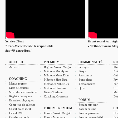
Service Client
ils ont réussi leur rég
"Jean-Michel Berille, le responsable
- Méthode Savoir Maig
des télé-conseillers."
ACCUEIL
PREMIUM
COMMUNAUTÉ
RU
Accueil
Régime Savoir Maigrir
Groupes
Min
Méthode Montignac
Blogs
Nut
Méthode MentalSlim
Rencontres
Cui
COACHING
Méthode Slim Data
Bons plans
Psy
Menus régime
Méthodes Naturelles
Témoignages
For
Liste de courses
Méthode Chrono-
Quiz
Gro
Suivi des mensurations
Géno-Nutrition
Ma
Réglette de régime
Coaching Grossesse
Bea
FORUM
Exercices physiques
Compteur de calories
Forum minceur
FORUM PREMIUM
DO
Calcul poids idéal
Forum cuisine
Calcul IMC
Forum Savoir Maigrir
Forum grossesse
Dos
Courbe de poids
Forum Montignac
Forum maman bébé
Dos