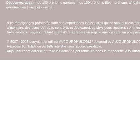
Découvrez aussi
:
top 100 prénoms garçons
|
top 100 prénoms filles
|
prénoms africain
germaniques
|
Fausse couche
|
*Les témoignages présentés sont des expériences individuelles qui ne sont ni caractéri
alimentaire, des plans de repas contrôlés et des exercices physiques réguliers sont n
l'avis de votre médecin traitant avant d'entreprendre un régime amincissant, un programm
© 2007 - 2026 copyright et éditeur AUJOURDHUI.COM / powered by AUJOURDHUI.
Reproduction totale ou partielle interdite sans accord préalable.
Aujourdhui.com collecte et traite les données personnelles dans le respect de la loi Inf