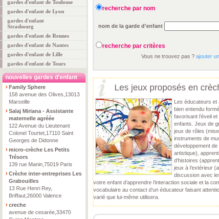
gardes d'enfant de Toulouse
recherche par nom
gardes d'enfant de Lyon
gardes d'enfant
nom de la garde d'enfant
Strasbourg
gardes d'enfant de Rennes
gardes d'enfant de Nantes
recherche par critères
gardes d'enfant de Lille
Vous ne trouvez pas ?
ajouter u
gardes d'enfant de Tours
nouvelles gardes d'enfant
Les jeux proposés en crèch
Family Sphere
158 avenue des Olives,13013
Marseille
Les éducateurs et 
bien entendu formé
Salaj Miriana - Assistante
favorisant l’éveil 
maternelle agréée
enfants. Jeux de gr
122 Avenue du Lieutenant
jeux de rôles (mise
Colonel Tourtet,17110 Saint
instruments de mus
Georges de Didonne
développement de la
micro-crèche Les Petits
artistique), appre
Trésors
d’histoires (apprent
139 rue Manin,75019 Paris
jeux à l’extérieur 
Crèche inter-entreprises Les
discussion avec le
Grabouilles
votre enfant d’apprendre l’interaction sociale et la co
13 Rue Henri Rey,
vocabulaire au contact d’un éducateur faisant attent
Briffaut,26000 Valence
varié que lui-même utilisera.
creche
avenue de cesarée,33470