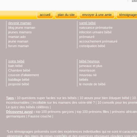
Dos
accueil
plan du site
envoyer à une amie
témoignage
devenir maman
santé bébé
blog jeune maman
naissance prématurée
jeunes mamans
infection urinaire bébé
maman ado
prématuré
jeune maman
accouchement prématuré
forum maman
constipation bébé
soins bébé
bébé heureux
bain bébé
jumeaux et plus
Chambre bébé
nourrisson
coussin d'allaitement
nouveau né
babillage bébé
bébés
propreté bébé
le monde de bébé
Tags
:
10 questions super faciles sur les bébés
|
10 atouts pour bien éduquer bébé
|
10 
incontournables
|
Incollable sur les mamans des série-télé ?
|
10 conseils pour les prem
Le quizz des bébés célèbres
|
Découvrez aussi
:
top 100 prénoms garçons
|
top 100 prénoms filles
|
prénoms africain
germaniques
|
Fausse couche
|
*Les témoignages présentés sont des expériences individuelles qui ne sont ni caractéri
alimentaire, des plans de repas contrôlés et des exercices physiques réguliers sont n