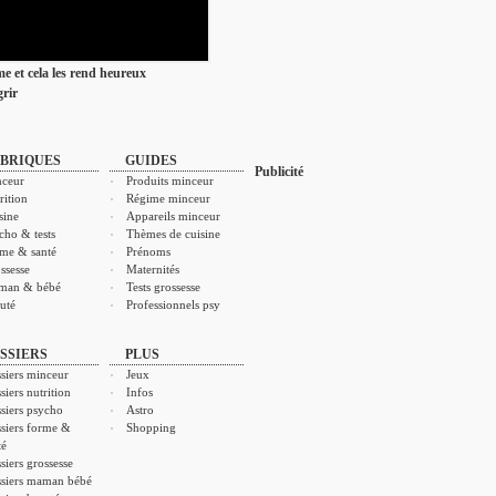
ime et cela les rend heureux
rir
BRIQUES
GUIDES
Publicité
ceur
Produits minceur
rition
Régime minceur
sine
Appareils minceur
cho & tests
Thèmes de cuisine
me & santé
Prénoms
ssesse
Maternités
man & bébé
Tests grossesse
uté
Professionnels psy
SSIERS
PLUS
siers minceur
Jeux
siers nutrition
Infos
siers psycho
Astro
siers forme &
Shopping
té
siers grossesse
siers maman bébé