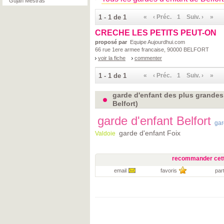
Gujan Mestras
1 - 1 de 1
«
‹ Préc.
1
Suiv. ›
»
CRECHE LES PETITS PEUT-ON
proposé par
Equipe Aujourdhui.com
66 rue 1ere armee francaise, 90000 BELFORT
voir la fiche
commenter
1 - 1 de 1
«
‹ Préc.
1
Suiv. ›
»
garde d'enfant des plus grandes v
Belfort)
garde d'enfant Belfort
gar
garde d'enfant Foix
Valdoie
recommander cett
email
favoris
par