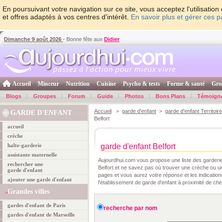
En poursuivant votre navigation sur ce site, vous acceptez l'utilisati
et offres adaptés à vos centres d'intérêt.
En savoir plus et gérer ces 
Dimanche 9 août 2026
- Bonne fête aux
Didier
Accueil
Minceur
Nutrition
Cuisine
Psycho & tests
Forme & santé
Gro
Blogs
Groupes
Forum
Guide
Photos
Bons Plans
Témoign
Accueil
>
garde d'enfant
>
garde d'enfant Territoire
GARDE D'ENFANT
Belfort
accueil
crèche
halte-garderie
garde d'enfant Belfort
assistante maternelle
Aujourdhui.com vous propose une liste des garderie
rechercher une
Belfort et ne savez pas où trouver une crèche ou u
garde d'enfant
pages et vous aurez votre réponse et les indicatio
ajouter une garde d'enfant
l'établissement de garde d'enfant à proximité de ch
Grandes villes
gardes d'enfant de Paris
recherche par nom
gardes d'enfant de Marseille