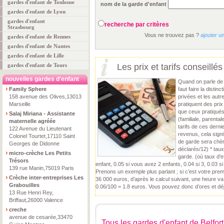
gardes d'enfant de Toulouse
nom de la garde d'enfant
gardes d'enfant de Lyon
gardes d'enfant
recherche par critères
Strasbourg
Vous ne trouvez pas ?
ajouter u
gardes d'enfant de Rennes
gardes d'enfant de Nantes
gardes d'enfant de Lille
gardes d'enfant de Tours
Les prix et tarifs conseillés 
nouvelles gardes d'enfant
Quand on parle de t
Family Sphere
faut faire la distin
158 avenue des Olives,13013
privées et les autr
Marseille
pratiquent des pri
que ceux pratiqués
Salaj Miriana - Assistante
(familiale, parental
maternelle agréée
tarifs de ces dernie
122 Avenue du Lieutenant
revenus, cela signi
Colonel Tourtet,17110 Saint
de garde sera chère
Georges de Didonne
déclarés/12) * taux
micro-crèche Les Petits
garde. (où taux d'e
Trésors
enfant, 0.05 si vous avez 2 enfants, 0.04 si 3, 0.03 si
139 rue Manin,75019 Paris
Prenons un exemple plus parlant ; si c’est votre pre
Crèche inter-entreprises Les
36 000 euros, d’après le calcul suivant, une heure v
Grabouilles
0.06/100 = 1.8 euros. Vous pouvez donc d’ores et déj
13 Rue Henri Rey,
Briffaut,26000 Valence
creche
avenue de cesarée,33470
Tous les gardes d'enfant de Belfort