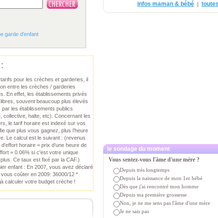
infos maman & bébé
toutes
|
ne garde d'enfant
:
arifs pour les crèches et garderies, il
ction entre les crèches / garderies
es. En effet, les établissements privés
x libres, souvent beaucoup plus élevés
 par les établissements publics
e, collective, halte, etc). Concernant les
rs, le tarif horaire est indexé sur vos
fie que plus vous gagnez, plus l’heure
. Le calcul est le suivant : (revenus
 d'effort horaire = prix d'une heure de
le sondage du moment
ffort = 0.06% si c'est votre unique
Vous sentez-vous l'âme d'une mère ?
 plus. Ce taux est fixé par la CAF.)
mier enfant : En 2007, vous avez déclaré
Depuis très longtemps
a vous coûter en 2009: 36000/12 *
Depuis la naissance de mon 1er bébé
à calculer votre budget crèche !
Dès que j'ai rencontré mon homme
Depuis ma première grossesse
Non, je ne me sens pas l'âme d'une mère
Je ne sais pas