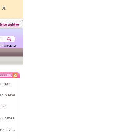
isite guidée
457
inscrites
'abonner
s : une
en pleine
e son
hel Cymes
érée avec