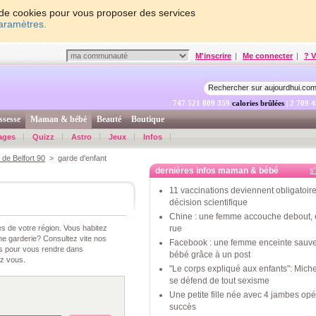
on de cookies pour vous proposer des services
paramètres.
M'inscrire
|
Me connecter
|
? V
747 521 810 009
calories brûlées
| 2 709 
ssesse
Maman & bébé
Beauté
Boutique
ages
Quizz
Astro
Jeux
Infos
 de Belfort 90
> garde d'enfant
dernières infos maman & bébé
s
11 vaccinations deviennent obligatoire
décision scientifique
Chine : une femme accouche debout, 
s de votre région. Vous habitez
rue
ne garderie? Consultez vite nos
Facebook : une femme enceinte sauv
ns pour vous rendre dans
bébé grâce à un post
ez vous.
"Le corps expliqué aux enfants": Mic
se défend de tout sexisme
Une petite fille née avec 4 jambes op
succès