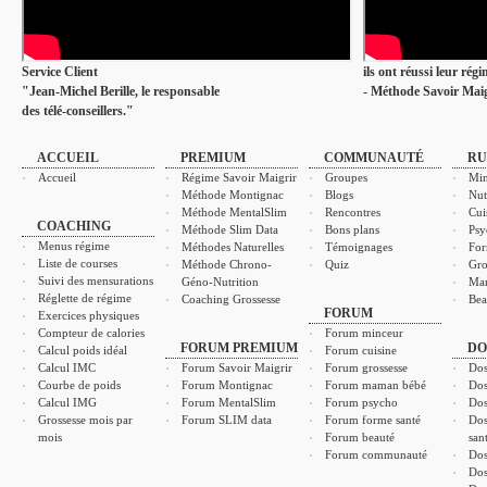
Service Client
ils ont réussi leur rég
"Jean-Michel Berille, le responsable
- Méthode Savoir Maig
des télé-conseillers."
ACCUEIL
PREMIUM
COMMUNAUTÉ
RU
Accueil
Régime Savoir Maigrir
Groupes
Min
Méthode Montignac
Blogs
Nut
Méthode MentalSlim
Rencontres
Cui
COACHING
Méthode Slim Data
Bons plans
Psy
Menus régime
Méthodes Naturelles
Témoignages
For
Liste de courses
Méthode Chrono-
Quiz
Gro
Suivi des mensurations
Géno-Nutrition
Ma
Réglette de régime
Coaching Grossesse
Bea
FORUM
Exercices physiques
Compteur de calories
Forum minceur
FORUM PREMIUM
DO
Calcul poids idéal
Forum cuisine
Calcul IMC
Forum Savoir Maigrir
Forum grossesse
Dos
Courbe de poids
Forum Montignac
Forum maman bébé
Dos
Calcul IMG
Forum MentalSlim
Forum psycho
Dos
Grossesse mois par
Forum SLIM data
Forum forme santé
Dos
mois
Forum beauté
san
Forum communauté
Dos
Dos