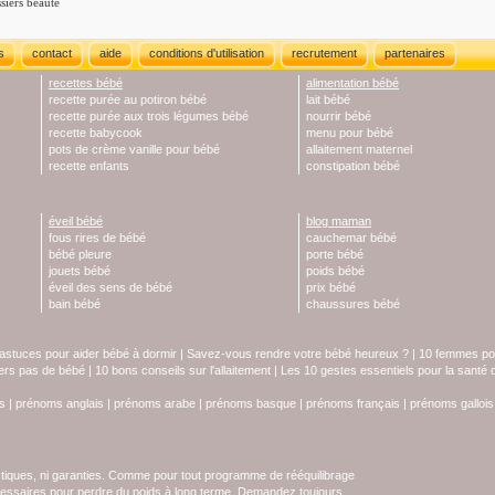
siers beauté
s
contact
aide
conditions d'utilisation
recrutement
partenaires
recettes bébé
alimentation bébé
recette purée au potiron bébé
lait bébé
recette purée aux trois légumes bébé
nourrir bébé
recette babycook
menu pour bébé
pots de crème vanille pour bébé
allaitement maternel
recette enfants
constipation bébé
éveil bébé
blog maman
fous rires de bébé
cauchemar bébé
bébé pleure
porte bébé
jouets bébé
poids bébé
éveil des sens de bébé
prix bébé
bain bébé
chaussures bébé
astuces pour aider bébé à dormir
|
Savez-vous rendre votre bébé heureux ?
|
10 femmes pol
iers pas de bébé
|
10 bons conseils sur l'allaitement
|
Les 10 gestes essentiels pour la santé
s
|
prénoms anglais
|
prénoms arabe
|
prénoms basque
|
prénoms français
|
prénoms gallois
stiques, ni garanties. Comme pour tout programme de rééquilibrage
écessaires pour perdre du poids à long terme. Demandez toujours