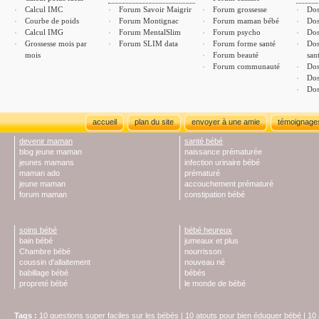
Calcul IMC
Forum Savoir Maigrir
Forum grossesse
Dos
Courbe de poids
Forum Montignac
Forum maman bébé
Dos
Calcul IMG
Forum MentalSlim
Forum psycho
Dos
Grossesse mois par
Forum SLIM data
Forum forme santé
Dos
mois
Forum beauté
san
Forum communauté
Dos
Dos
Dos
accueil
plan du site
envoyer à une amie
témoignage
devenir maman
santé bébé
blog jeune maman
naissance prématurée
jeunes mamans
infection urinaire bébé
maman ado
prématuré
jeune maman
accouchement prématuré
forum maman
constipation bébé
soins bébé
bébé heureux
bain bébé
jumeaux et plus
Chambre bébé
nourrisson
coussin d'allaitement
nouveau né
babillage bébé
bébés
propreté bébé
le monde de bébé
Tags
:
10 questions super faciles sur les bébés
|
10 atouts pour bien éduquer bébé
|
10 