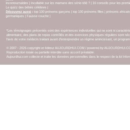
incontournables
|
Incollable sur les mamans des série-télé ?
|
10 conseils pour les prem
Le quizz des bébés célèbres
|
Découvrez aussi
:
top 100 prénoms garçons
|
top 100 prénoms filles
|
prénoms africain
germaniques
|
Fausse couche
|
*Les témoignages présentés sont des expériences individuelles qui ne sont ni caractéri
alimentaire, des plans de repas contrôlés et des exercices physiques réguliers sont n
l'avis de votre médecin traitant avant d'entreprendre un régime amincissant, un programm
© 2007 - 2026 copyright et éditeur AUJOURDHUI.COM / powered by AUJOURDHUI.
Reproduction totale ou partielle interdite sans accord préalable.
Aujourdhui.com collecte et traite les données personnelles dans le respect de la loi Inf