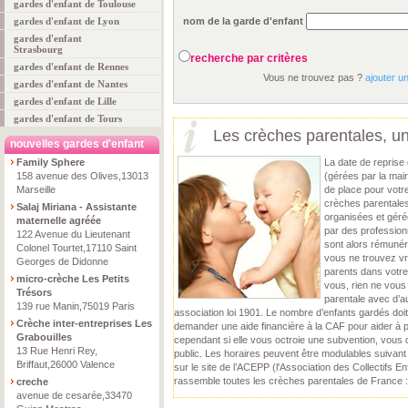
gardes d'enfant de Toulouse
gardes d'enfant de Lyon
nom de la garde d'enfant
gardes d'enfant
Strasbourg
recherche par critères
gardes d'enfant de Rennes
Vous ne trouvez pas ?
ajouter u
gardes d'enfant de Nantes
gardes d'enfant de Lille
gardes d'enfant de Tours
Les crèches parentales, une
nouvelles gardes d'enfant
Family Sphere
La date de reprise 
158 avenue des Olives,13013
(gérées par la mair
Marseille
de place pour votr
crèches parentales
Salaj Miriana - Assistante
organisées et géré
maternelle agréée
par des profession
122 Avenue du Lieutenant
sont alors rémunér
Colonel Tourtet,17110 Saint
vous ne trouvez vr
Georges de Didonne
parents dans votre
micro-crèche Les Petits
vous, rien ne vou
Trésors
parentale avec d’a
139 rue Manin,75019 Paris
association loi 1901. Le nombre d’enfants gardés doi
Crèche inter-entreprises Les
demander une aide financière à la CAF pour aider à p
Grabouilles
cependant si elle vous octroie une subvention, vous d
13 Rue Henri Rey,
public. Les horaires peuvent être modulables suivant 
Briffaut,26000 Valence
sur le site de l’ACEPP (l'Association des Collectifs E
rassemble toutes les crèches parentales de France :
creche
avenue de cesarée,33470