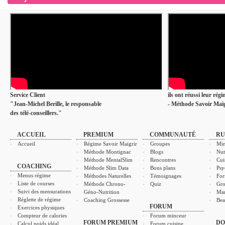
Service Client
ils ont réussi leur rég
"Jean-Michel Berille, le responsable
- Méthode Savoir Maig
des télé-conseillers."
ACCUEIL
PREMIUM
COMMUNAUTÉ
RU
Accueil
Régime Savoir Maigrir
Groupes
Min
Méthode Montignac
Blogs
Nut
Méthode MentalSlim
Rencontres
Cui
COACHING
Méthode Slim Data
Bons plans
Psy
Menus régime
Méthodes Naturelles
Témoignages
For
Liste de courses
Méthode Chrono-
Quiz
Gro
Suivi des mensurations
Géno-Nutrition
Ma
Réglette de régime
Coaching Grossesse
Bea
FORUM
Exercices physiques
Compteur de calories
Forum minceur
FORUM PREMIUM
DO
Calcul poids idéal
Forum cuisine