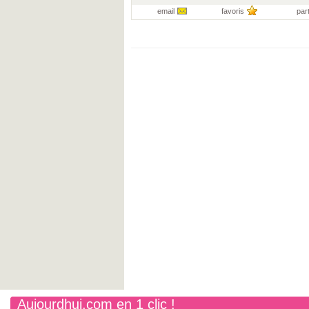
email
favoris
par
Aujourdhui.com en 1 clic !