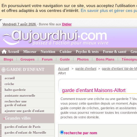
En poursuivant votre navigation sur ce site, vous acceptez l'utilisati
et offres adaptés à vos centres d'intérêt.
En savoir plus et gérer ces 
Vendredi 7 août 2026
- Bonne fête aux
Didier
Accueil
Minceur
Nutrition
Cuisine
Psycho & tests
Forme & santé
Gro
Blogs
Groupes
Forum
Guide
Photos
Bons Plans
Témoign
Accueil
>
garde d'enfant
>
garde d'enfant Val-de-
GARDE D'ENFANT
Alfort
accueil
crèche
halte-garderie
garde d'enfant Maisons-Alfort
assistante maternelle
Comment trouver une crèche ou une garderie ? Vous
rechercher une
vous posez cette question depuis un moment. Aujou
garde d'enfant
guide complet de crèches, garderies et assistantes
ajouter une garde d'enfant
guide vous pourrez retrouver toutes les coordonné
proches de votre domicile.
Grandes villes
gardes d'enfant de Paris
gardes d'enfant de Marseille
recherche par nom