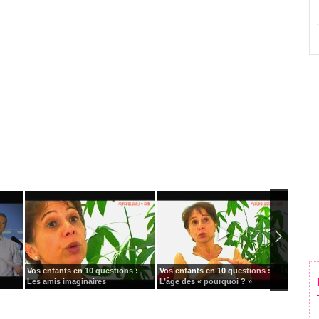
Vos enfants en 10 questions :
Vos enfants en 10 questions :
Vos enf
Les amis imaginaires
L’âge des « pourquoi ? »
Les pe