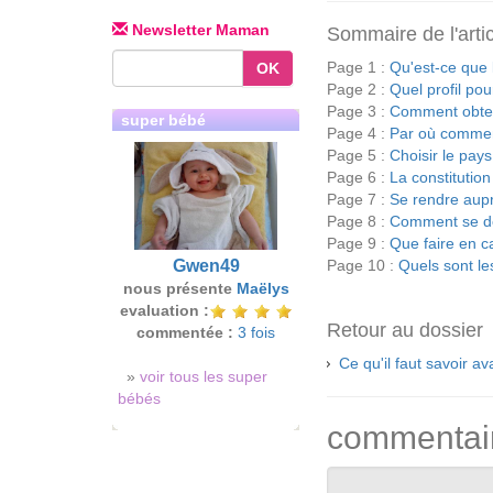
Newsletter Maman
Sommaire de l'arti
Page 1 :
Qu'est-ce que 
OK
Page 2 :
Quel profil pou
Page 3 :
Comment obten
super bébé
Page 4 :
Par où commen
Page 5 :
Choisir le pay
Page 6 :
La constitutio
Page 7 :
Se rendre auprè
Page 8 :
Comment se dé
Page 9 :
Que faire en c
Page 10 :
Quels sont les
Gwen49
nous présente
Maëlys
evaluation :
Retour au dossier
commentée :
3 fois
Ce qu'il faut savoir a
»
voir tous les super
bébés
commentai