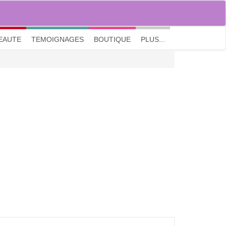
M'inscrire
|
Me connecter
|
? Visite guidée
EAUTE
TEMOIGNAGES
BOUTIQUE
PLUS...