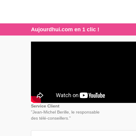
Aujourdhui.com en 1 clic !
Service Client
"Jean-Michel Berille, le responsable
des télé-conseillers."