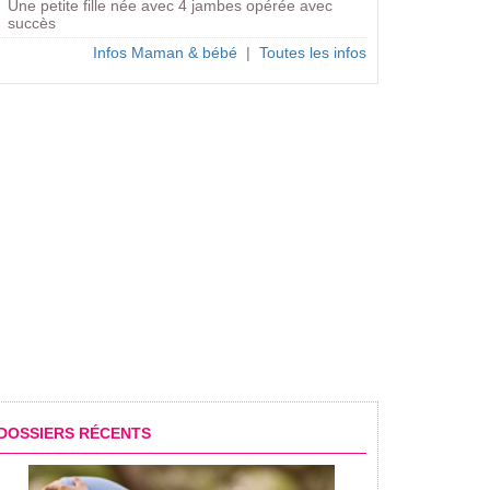
Une petite fille née avec 4 jambes opérée avec
succès
Infos Maman & bébé
|
Toutes les infos
ants en 10 questions :
Vos enfants en 10 questions :
Vos enfants en 10 que
DOSSIERS RÉCENTS
urs
L’âge de l’Œdipe
L'identité sexuelle