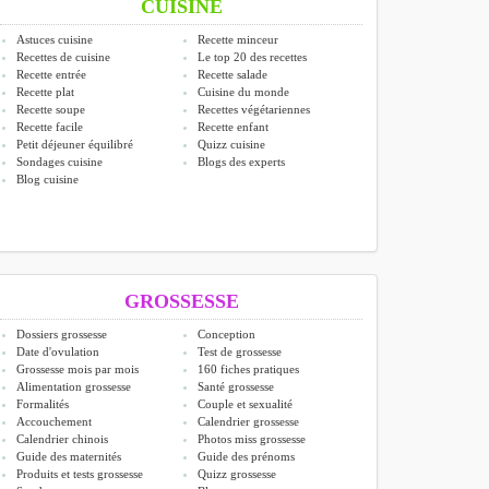
CUISINE
Astuces cuisine
Recette minceur
Recettes de cuisine
Le top 20 des recettes
Recette entrée
Recette salade
Recette plat
Cuisine du monde
Recette soupe
Recettes végétariennes
Recette facile
Recette enfant
Petit déjeuner équilibré
Quizz cuisine
Sondages cuisine
Blogs des experts
Blog cuisine
GROSSESSE
Dossiers grossesse
Conception
Date d'ovulation
Test de grossesse
Grossesse mois par mois
160 fiches pratiques
Alimentation grossesse
Santé grossesse
Formalités
Couple et sexualité
Accouchement
Calendrier grossesse
Calendrier chinois
Photos miss grossesse
Guide des maternités
Guide des prénoms
Produits et tests grossesse
Quizz grossesse