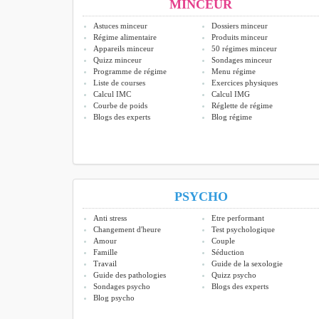
MINCEUR
Astuces minceur
Dossiers minceur
Régime alimentaire
Produits minceur
Appareils minceur
50 régimes minceur
Quizz minceur
Sondages minceur
Programme de régime
Menu régime
Liste de courses
Exercices physiques
Calcul IMC
Calcul IMG
Courbe de poids
Réglette de régime
Blogs des experts
Blog régime
PSYCHO
Anti stress
Etre performant
Changement d'heure
Test psychologique
Amour
Couple
Famille
Séduction
Travail
Guide de la sexologie
Guide des pathologies
Quizz psycho
Sondages psycho
Blogs des experts
Blog psycho