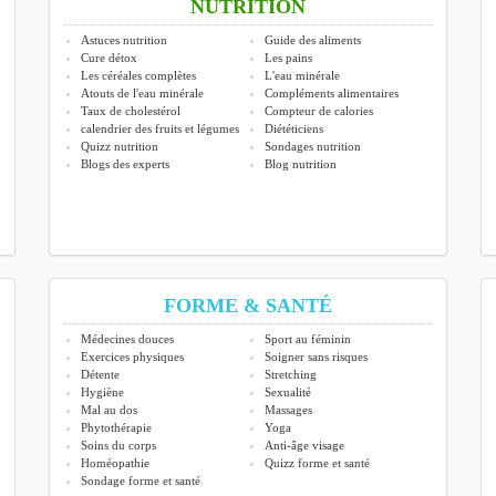
NUTRITION
Astuces nutrition
Guide des aliments
Cure détox
Les pains
Les céréales complètes
L'eau minérale
Atouts de l'eau minérale
Compléments alimentaires
Taux de cholestérol
Compteur de calories
calendrier des fruits et légumes
Diététiciens
Quizz nutrition
Sondages nutrition
Blogs des experts
Blog nutrition
FORME & SANTÉ
Médecines douces
Sport au féminin
Exercices physiques
Soigner sans risques
Détente
Stretching
Hygiène
Sexualité
Mal au dos
Massages
Phytothérapie
Yoga
Soins du corps
Anti-âge visage
Homéopathie
Quizz forme et santé
Sondage forme et santé