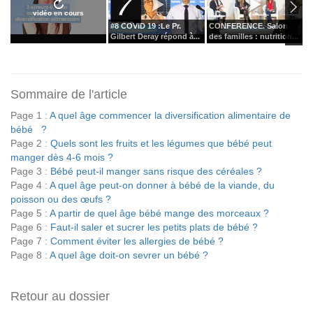
vidéo en cours
#8 COVID 19 :Le Pr.
CONFERENCE. Salon
L
Gilbert Deray répond à...
des familles : nutrition...
d
Sommaire de l'article
Page 1 :
A quel âge commencer la diversification alimentaire de
bébé ?
Page 2 :
Quels sont les fruits et les légumes que bébé peut
manger dès 4-6 mois ?
Page 3 :
Bébé peut-il manger sans risque des céréales ?
Page 4 :
A quel âge peut-on donner à bébé de la viande, du
poisson ou des œufs ?
Page 5 :
A partir de quel âge bébé mange des morceaux ?
Page 6 :
Faut-il saler et sucrer les petits plats de bébé ?
Page 7 :
Comment éviter les allergies de bébé ?
Page 8 :
A quel âge doit-on sevrer un bébé ?
Retour au dossier