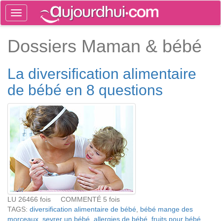
Toggle
navigation
Tog
Dossiers Maman & bébé
sea
La diversification alimentaire
de bébé en 8 questions
LU 26466 fois COMMENTÉ 5 fois
TAGS:
diversification alimentaire de bébé
,
bébé mange des
morceaux
,
sevrer un bébé
,
allergies de bébé
,
fruits pour bébé
,