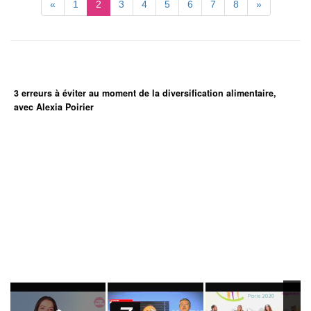
«
1
2
3
4
5
6
7
8
»
3 erreurs à éviter au moment de la diversification alimentaire,
avec Alexia Poirier