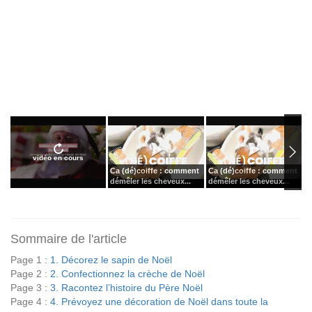
vidéo en cours
Ca (dé)coiffe : comment
Ca (dé)coiffe : comment
C
démêler les cheveux...
démêler les cheveux...
b
Sommaire de l'article
Page 1 :
1. Décorez le sapin de Noël
Page 2 :
2. Confectionnez la crèche de Noël
Page 3 :
3. Racontez l’histoire du Père Noël
Page 4 :
4. Prévoyez une décoration de Noël dans toute la