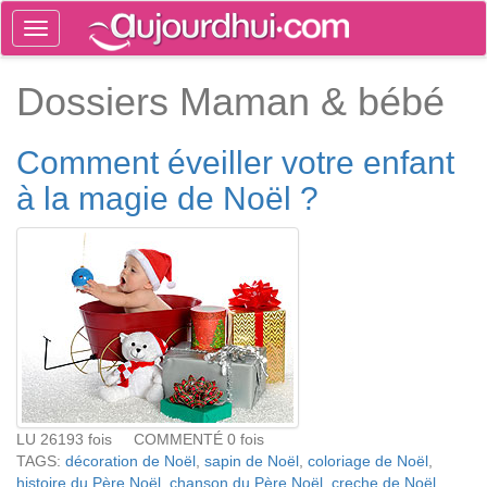
Toggle
navigation
Tog
Dossiers Maman & bébé
sea
Comment éveiller votre enfant
à la magie de Noël ?
LU 26193 fois COMMENTÉ 0 fois
TAGS:
décoration de Noël
,
sapin de Noël
,
coloriage de Noël
,
histoire du Père Noël
,
chanson du Père Noël
,
creche de Noël