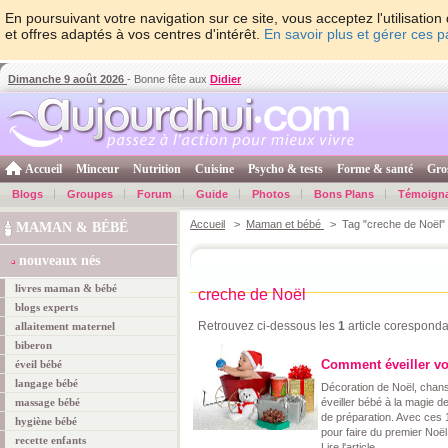
En poursuivant votre navigation sur ce site, vous acceptez l'utilisati
et offres adaptés à vos centres d'intérêt.
En savoir plus et gérer ces 
Dimanche 9 août 2026
- Bonne fête aux
Didier
Accueil
Minceur
Nutrition
Cuisine
Psycho & tests
Forme & santé
Gro
Blogs
Groupes
Forum
Guide
Photos
Bons Plans
Témoign
Accueil
>
Maman et bébé
> Tag "creche de Noël"
MAMAN & BÉBÉ
nouveaux nés
livres maman & bébé
creche de Noël
blogs experts
Retrouvez ci-dessous les
1
article coresponda
allaitement maternel
biberon
Comment éveiller vot
éveil bébé
langage bébé
Décoration de Noël, chans
massage bébé
éveiller bébé à la magie d
de préparation. Avec ces 
hygiène bébé
pour faire du premier Noël
recette enfants
Lire l'article