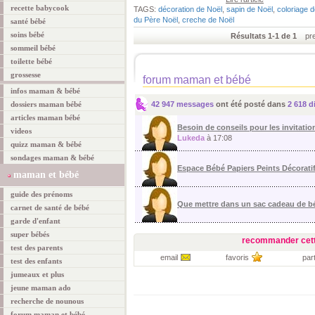
recette babycook
TAGS:
décoration de Noël
,
sapin de Noël
,
coloriage 
du Père Noël
,
creche de Noël
santé bébé
soins bébé
Résultats 1-1 de 1
prem
sommeil bébé
toilette bébé
grossesse
forum maman et bébé
infos maman & bébé
dossiers maman bébé
42 947 messages
ont été posté dans
2 618 d
articles maman bébé
Besoin de conseils pour les invitation
videos
Lukeda
à 17:08
quizz maman & bébé
sondages maman & bébé
Espace Bébé Papiers Peints Décorati
maman et bébé
guide des prénoms
Que mettre dans un sac cadeau de 
carnet de santé de bébé
garde d'enfant
super bébés
recommander cett
test des parents
email
favoris
par
test des enfants
jumeaux et plus
jeune maman ado
recherche de nounous
forum maman et bébé