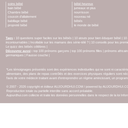
soins bébé
bébé heureux
bain bébé
jumeaux et plus
Chambre bébé
nourrisson
coussin d'allaitement
nouveau né
babillage bébé
bébés
propreté bébé
le monde de bébé
Tags
:
10 questions super faciles sur les bébés
|
10 atouts pour bien éduquer bébé
|
10 
incontournables
|
Incollable sur les mamans des série-télé ?
|
10 conseils pour les prem
Le quizz des bébés célèbres
|
Découvrez aussi
:
top 100 prénoms garçons
|
top 100 prénoms filles
|
prénoms africain
germaniques
|
Fausse couche
|
*Les témoignages présentés sont des expériences individuelles qui ne sont ni caractéri
alimentaire, des plans de repas contrôlés et des exercices physiques réguliers sont n
l'avis de votre médecin traitant avant d'entreprendre un régime amincissant, un programm
© 2007 - 2026 copyright et éditeur AUJOURDHUI.COM / powered by AUJOURDHUI.
Reproduction totale ou partielle interdite sans accord préalable.
Aujourdhui.com collecte et traite les données personnelles dans le respect de la loi Inf