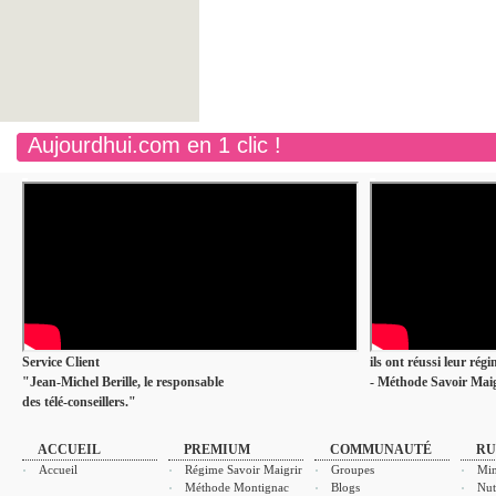
Aujourdhui.com en 1 clic !
Service Client
ils ont réussi leur rég
"Jean-Michel Berille, le responsable
- Méthode Savoir Maig
des télé-conseillers."
ACCUEIL
PREMIUM
COMMUNAUTÉ
RU
Accueil
Régime Savoir Maigrir
Groupes
Min
Méthode Montignac
Blogs
Nut