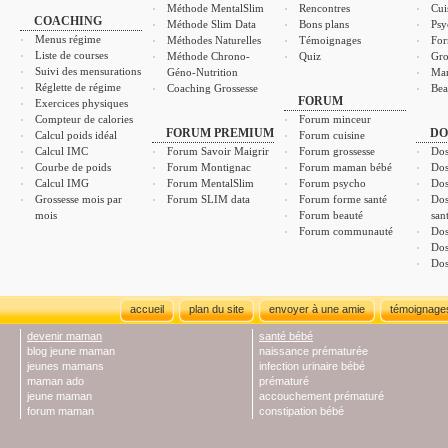
Méthode MentalSlim
Rencontres
Cui
COACHING
Méthode Slim Data
Bons plans
Psy
Menus régime
Méthodes Naturelles
Témoignages
For
Liste de courses
Méthode Chrono-
Quiz
Gro
Suivi des mensurations
Géno-Nutrition
Ma
Réglette de régime
Coaching Grossesse
Bea
FORUM
Exercices physiques
Compteur de calories
Forum minceur
FORUM PREMIUM
DO
Calcul poids idéal
Forum cuisine
Calcul IMC
Forum Savoir Maigrir
Forum grossesse
Dos
Courbe de poids
Forum Montignac
Forum maman bébé
Dos
Calcul IMG
Forum MentalSlim
Forum psycho
Dos
Grossesse mois par
Forum SLIM data
Forum forme santé
Dos
mois
Forum beauté
san
Forum communauté
Dos
Dos
Dos
accueil
plan du site
envoyer à une amie
témoignage
devenir maman
santé bébé
blog jeune maman
naissance prématurée
jeunes mamans
infection urinaire bébé
maman ado
prématuré
jeune maman
accouchement prématuré
forum maman
constipation bébé