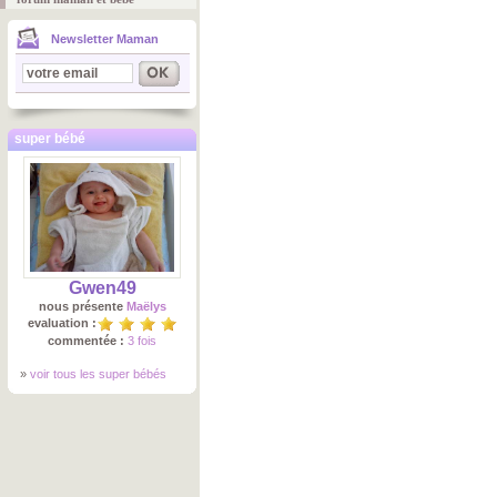
Newsletter Maman
super bébé
Gwen49
nous présente
Maëlys
evaluation :
commentée :
3 fois
»
voir tous les super bébés