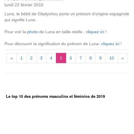
lundi 22 février 2010
Luna, le bébé de Gladychou porte un prénom d'origine espagnole
qui signifie Lune.
Pour voir la
photo
de Luna en taille réelle :
cliquez ici
!
Pour découvrir la signification du prénom de Luna:
cliquez ici
!
«
1
2
3
4
5
6
7
8
9
10
»
Le top 10 des prénoms masculins et féminins de 2019