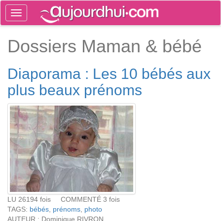
Toggle
navigation
Tog
Dossiers Maman & bébé
sea
Diaporama : Les 10 bébés aux
plus beaux prénoms
LU 26194 fois COMMENTÉ 3 fois
TAGS:
bébés
,
prénoms
,
photo
AUTEUR : Dominique RIVRON