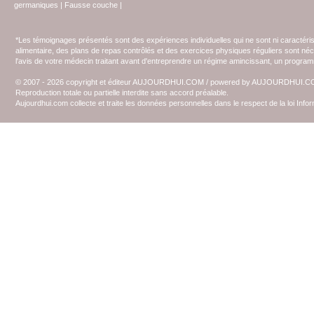
germaniques
|
Fausse couche
|
*Les témoignages présentés sont des expériences individuelles qui ne sont ni caractéri
alimentaire, des plans de repas contrôlés et des exercices physiques réguliers sont n
l'avis de votre médecin traitant avant d'entreprendre un régime amincissant, un programm
© 2007 - 2026 copyright et éditeur AUJOURDHUI.COM / powered by AUJOURDHUI.
Reproduction totale ou partielle interdite sans accord préalable.
Aujourdhui.com collecte et traite les données personnelles dans le respect de la loi Inf