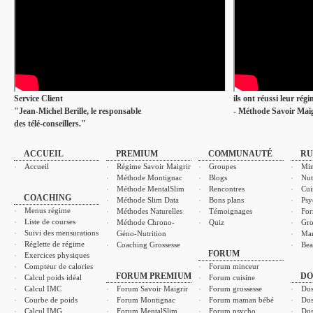
Service Client
ils ont réussi leur rég
"Jean-Michel Berille, le responsable
- Méthode Savoir Maig
des télé-conseillers."
ACCUEIL
PREMIUM
COMMUNAUTÉ
RU
Accueil
Régime Savoir Maigrir
Groupes
Min
Méthode Montignac
Blogs
Nut
Méthode MentalSlim
Rencontres
Cui
COACHING
Méthode Slim Data
Bons plans
Psy
Menus régime
Méthodes Naturelles
Témoignages
For
Liste de courses
Méthode Chrono-
Quiz
Gro
Suivi des mensurations
Géno-Nutrition
Ma
Réglette de régime
Coaching Grossesse
Bea
FORUM
Exercices physiques
Compteur de calories
Forum minceur
FORUM PREMIUM
DO
Calcul poids idéal
Forum cuisine
Calcul IMC
Forum Savoir Maigrir
Forum grossesse
Dos
Courbe de poids
Forum Montignac
Forum maman bébé
Dos
Calcul IMG
Forum MentalSlim
Forum psycho
Dos