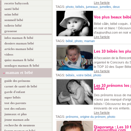
Lire l'article
recette babycook
TAGS:
photo
,
bébés
,
jumeaux
,
jumelles
,
deux
santé bébé
soins bébé
Vos plus beaux bébé
sommeil bébé
Bébé câlin, bébé coquin..
toilette bébé
en noir et blanc ! Découv
grossesse
d'aujourdhui.com en noir e
Lire l'article
infos maman & bébé
TAGS:
bébé
,
photo
,
maman
dossiers maman bébé
articles maman bébé
Les 10 bébés les pl
videos
A l'occasion de la Rencont
quizz maman & bébé
organisé le Concours du S
sondages maman & bébé
le TOP 10 des Super Béb
Lire l'article
maman et bébé
TAGS:
bébés
,
votre bébé
,
photo
guide des prénoms
Les 10 prénoms les
carnet de santé de bébé
bébés !
garde d'enfant
Des prénoms issus de ma
super bébés
n'avez pas manqué d'origi
test des parents
bébés ! Découvrez les pré
innovants de vos enfants.
test des enfants
Lire l'article
jumeaux et plus
TAGS:
prénoms
,
origine du prénom
,
photo
jeune maman ado
recherche de nounous
Diaporama : Les 10 
d'aujourdhui.com
forum maman et bébé