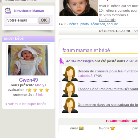
Voici 10 bébés qui ont tou
10 meilleurs conseils pour
Newsletter Maman
de vrais tombeurs !
Lire l'article
TAGS:
bébés
,
photo
,
séduction
,
séduire
Résultats 1-5 de 20
prem
super bébé
forum maman et bébé
42 947 messages
ont été posté dans
2 618 d
Besoin de conseils pour les invitation
Lukeda
à 17:08
Gwen49
nous présente
Maëlys
Espace Bébé Papiers Peints Décorati
evaluation :
commentée :
3 fois
»
voir tous les super bébés
Que mettre dans un sac cadeau de 
recommander cett
email
favoris
par