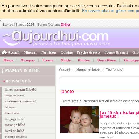
En poursuivant votre navigation sur ce site, vous acceptez l'utilisati
et offres adaptés à vos centres d'intérêt.
En savoir plus et gérer ces 
Samedi 8 août 2026
- Bonne fête aux
Didier
Accueil
Minceur
Nutrition
Cuisine
Psycho & tests
Forme & santé
Gro
Blogs
Groupes
Forum
Guide
Photos
Bons Plans
Témoign
Accueil
>
Maman et bébé
> Tag "photo"
MAMAN & BÉBÉ
nouveaux nés
livres maman & bébé
photo
blogs experts
Retrouvez ci-dessous les
20
articles corespo
allaitement maternel
biberon
Les 10 plus belles p
éveil bébé
jumeaux !
langage bébé
Les jumelles et les jumeau
massage bébé
regards et l'attention ! Voi
hygiène bébé
avec ces 10 photos excep
recette enfants
jumelles !