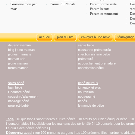
Grossesse mois par
Forum SLIM data
Forum forme santé
Dos
mois
Forum beauté
san
Forum communauté
Dos
Dos
Dos
accueil
plan du site
envoyer à une amie
témoignage
devenir maman
santé bébé
blog jeune maman
naissance prématurée
jeunes mamans
infection urinaire bébé
maman ado
prématuré
jeune maman
accouchement prématuré
forum maman
constipation bébé
soins bébé
bébé heureux
bain bébé
jumeaux et plus
Chambre bébé
nourrisson
coussin d'allaitement
nouveau né
babillage bébé
bébés
propreté bébé
le monde de bébé
Tags
:
10 questions super faciles sur les bébés
|
10 atouts pour bien éduquer bébé
|
10 
incontournables
|
Incollable sur les mamans des série-télé ?
|
10 conseils pour les prem
Le quizz des bébés célèbres
|
Découvrez aussi
:
top 100 prénoms garçons
|
top 100 prénoms filles
|
prénoms africain