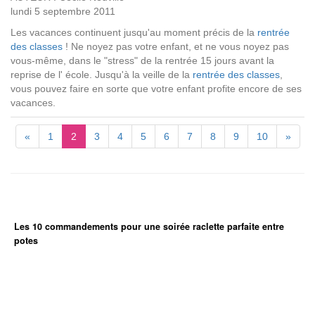
lundi 5 septembre 2011
Les vacances continuent jusqu'au moment précis de la
rentrée
des classes
! Ne noyez pas votre enfant, et ne vous noyez pas
vous-même, dans le "stress" de la rentrée 15 jours avant la
reprise de l' école. Jusqu'à la veille de la
rentrée des classes
,
vous pouvez faire en sorte que votre enfant profite encore de ses
vacances.
«
1
2
3
4
5
6
7
8
9
10
»
Les 10 commandements pour une soirée raclette parfaite entre
potes