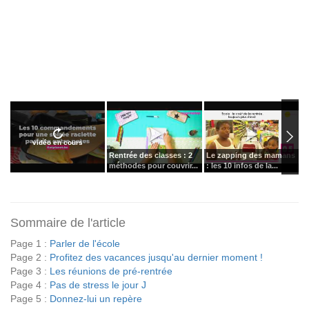
vidéo en cours
Rentrée des classes : 2
Le zapping des mamans
C
méthodes pour couvrir...
: les 10 infos de la...
p
Sommaire de l'article
Page 1 :
Parler de l'école
Page 2 :
Profitez des vacances jusqu'au dernier moment !
Page 3 :
Les réunions de pré-rentrée
Page 4 :
Pas de stress le jour J
Page 5 :
Donnez-lui un repère