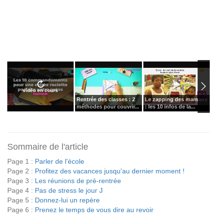
vidéo en cours
Rentrée des classes : 2
Le zapping des mamans
C
méthodes pour couvrir...
: les 10 infos de la...
p
Sommaire de l'article
Page 1 :
Parler de l'école
Page 2 :
Profitez des vacances jusqu'au dernier moment !
Page 3 :
Les réunions de pré-rentrée
Page 4 :
Pas de stress le jour J
Page 5 :
Donnez-lui un repère
Page 6 :
Prenez le temps de vous dire au revoir