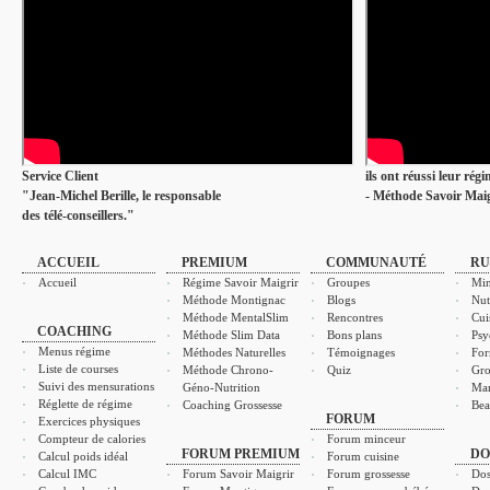
Service Client
ils ont réussi leur rég
"Jean-Michel Berille, le responsable
- Méthode Savoir Maig
des télé-conseillers."
ACCUEIL
PREMIUM
COMMUNAUTÉ
RU
Accueil
Régime Savoir Maigrir
Groupes
Min
Méthode Montignac
Blogs
Nut
Méthode MentalSlim
Rencontres
Cui
COACHING
Méthode Slim Data
Bons plans
Psy
Menus régime
Méthodes Naturelles
Témoignages
For
Liste de courses
Méthode Chrono-
Quiz
Gro
Suivi des mensurations
Géno-Nutrition
Ma
Réglette de régime
Coaching Grossesse
Bea
FORUM
Exercices physiques
Compteur de calories
Forum minceur
FORUM PREMIUM
DO
Calcul poids idéal
Forum cuisine
Calcul IMC
Forum Savoir Maigrir
Forum grossesse
Dos