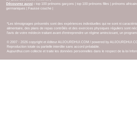
Découvrez aussi
:
top 100 prénoms garçons
|
top 100 prénoms filles
|
prénoms africain
germaniques
|
Fausse couche
|
*Les témoignages présentés sont des expériences individuelles qui ne sont ni caractéri
alimentaire, des plans de repas contrôlés et des exercices physiques réguliers sont n
l'avis de votre médecin traitant avant d'entreprendre un régime amincissant, un programm
© 2007 - 2026 copyright et éditeur AUJOURDHUI.COM / powered by AUJOURDHUI.
Reproduction totale ou partielle interdite sans accord préalable.
Aujourdhui.com collecte et traite les données personnelles dans le respect de la loi Inf