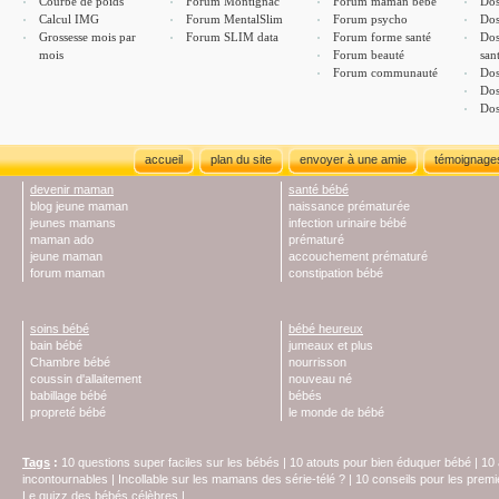
Courbe de poids
Forum Montignac
Forum maman bébé
Dos
Calcul IMG
Forum MentalSlim
Forum psycho
Dos
Grossesse mois par
Forum SLIM data
Forum forme santé
Dos
mois
Forum beauté
san
Forum communauté
Dos
Dos
Dos
accueil
plan du site
envoyer à une amie
témoignage
devenir maman
santé bébé
blog jeune maman
naissance prématurée
jeunes mamans
infection urinaire bébé
maman ado
prématuré
jeune maman
accouchement prématuré
forum maman
constipation bébé
soins bébé
bébé heureux
bain bébé
jumeaux et plus
Chambre bébé
nourrisson
coussin d'allaitement
nouveau né
babillage bébé
bébés
propreté bébé
le monde de bébé
Tags
:
10 questions super faciles sur les bébés
|
10 atouts pour bien éduquer bébé
|
10 
incontournables
|
Incollable sur les mamans des série-télé ?
|
10 conseils pour les prem
Le quizz des bébés célèbres
|