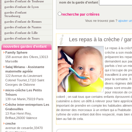
gardes d'enfant de Toulouse
nom de la garde d'enfant
gardes d'enfant de Lyon
gardes d'enfant
recherche par critères
Strasbourg
Vous ne trouvez pas ?
ajouter u
gardes d'enfant de Rennes
gardes d'enfant de Nantes
gardes d'enfant de Lille
gardes d'enfant de Tours
Les repas à la crèche / gar
nouvelles gardes d'enfant
Le repas à la crè
Family Sphere
crèche a son mode
158 avenue des Olives,13013
préparent les repa
Marseille
demandent aux pare
parfois c’est un m
Salaj Miriana - Assistante
qui s’occupe de pré
maternelle agréée
travaillent à une p
122 Avenue du Lieutenant
pour la semaine. I
Colonel Tourtet,17110 Saint
divers régimes diét
Georges de Didonne
repas sont ensuite
micro-crèche Les Petits
pour mission de cr
Trésors
coloré ; on sait tous que certains enfants éprouvent d
139 rue Manin,75019 Paris
cuisinière a donc un défit à relever pour faire apprécie
Crèche inter-entreprises Les
important de prendre en compte les habitudes alimenta
Grabouilles
de donner des morceaux à un enfant qui a l’habitude
13 Rue Henri Rey,
rythme de votre enfant doit être respecté, mais bien
Briffaut,26000 Valence
bien au fait de cela.
creche
avenue de cesarée,33470