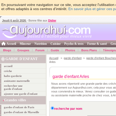
En poursuivant votre navigation sur ce site, vous acceptez l'utilisati
et offres adaptés à vos centres d'intérêt.
En savoir plus et gérer ces 
Jeudi 6 août 2026
- Bonne fête aux
Didier
Accueil
Minceur
Nutrition
Cuisine
Psycho & tests
Forme & santé
Gro
Blogs
Groupes
Forum
Guide
Photos
Bons Plans
Témoign
Accueil
>
garde d'enfant
>
garde d'enfant Bouche
GARDE D'ENFANT
Arles
accueil
crèche
halte-garderie
garde d'enfant Arles
assistante maternelle
Nous avons répertorié une grande partie des crèche
rechercher une
département sur Aujourdhui.com; cela pour vous aid
garde d'enfant
vous conviendra le mieux. Venez consulter ce guide 
ajouter une garde d'enfant
ou assistante maternelle proche de chez vous, à Arl
Grandes villes
gardes d'enfant de Paris
recherche par nom
gardes d'enfant de Marseille